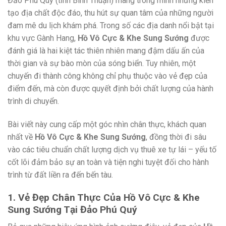
Đảo Phú Quý (tỉnh Bình Thuận) mang trong mình những kiến
tạo địa chất độc đáo, thu hút sự quan tâm của những người
đam mê du lịch khám phá. Trong số các địa danh nổi bật tại
khu vực Gành Hang,
Hồ Vô Cực & Khe Sung Sướng
được
đánh giá là hai kiệt tác thiên nhiên mang đậm dấu ấn của
thời gian và sự bào mòn của sóng biển. Tuy nhiên, một
chuyến đi thành công không chỉ phụ thuộc vào vẻ đẹp của
điểm đến, mà còn được quyết định bởi chất lượng của hành
trình di chuyển.
Bài viết này cung cấp một góc nhìn chân thực, khách quan
nhất về
Hồ Vô Cực & Khe Sung Sướng
, đồng thời đi sâu
vào các tiêu chuẩn chất lượng dịch vụ thuê xe tự lái – yếu tố
cốt lõi đảm bảo sự an toàn và tiện nghi tuyệt đối cho hành
trình từ đất liền ra đến bến tàu.
1. Vẻ Đẹp Chân Thực Của Hồ Vô Cực & Khe
Sung Sướng Tại Đảo Phú Quý