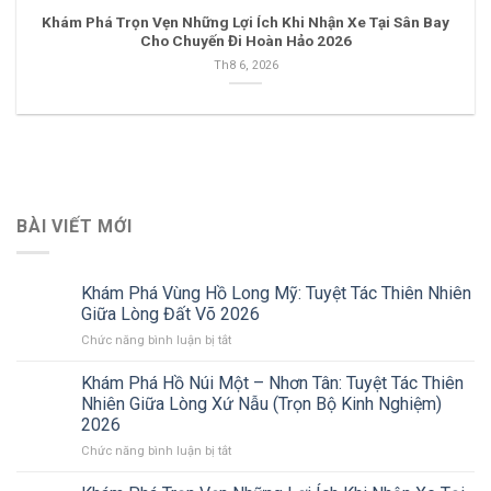
Khám Phá Trọn Vẹn Những Lợi Ích Khi Nhận Xe Tại Sân Bay
Cho Chuyến Đi Hoàn Hảo 2026
Th8 6, 2026
BÀI VIẾT MỚI
Khám Phá Vùng Hồ Long Mỹ: Tuyệt Tác Thiên Nhiên
Giữa Lòng Đất Võ 2026
ở
Chức năng bình luận bị tắt
Khám
Phá
Khám Phá Hồ Núi Một – Nhơn Tân: Tuyệt Tác Thiên
Vùng
Nhiên Giữa Lòng Xứ Nẫu (Trọn Bộ Kinh Nghiệm)
Hồ
2026
Long
ở
Chức năng bình luận bị tắt
Mỹ:
Khám
Tuyệt
Phá
Tác