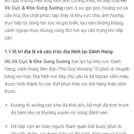
Bỏ qua những hiệu ứng hình ảnh cường điệu, vẻ đẹp của
Hồ
Vô Cực & Khe Sung Sướng
nằm ở sự gai góc, hoang sơ và
cấu trúc địa chất phức tạp. Đây là khu vực chịu ảnh hưởng
trực tiếp từ dòng hải lưu và gió biển, tạo nên những khung
cảnh ngoạn mục nhưng cũng đòi hỏi sự cẩn trọng khi tiếp
cận.
1.1 Vị trí địa lý và cấu trúc địa hình tại Gành Hang
Hồ Vô Cực & Khe Sung Sướng
tọa lạc tại khu vực Gành
Hang, cách trung tâm đảo Phú Quý khoảng 10 phút di chuyển
bằng xe máy. Địa hình nơi đây chủ yếu là đá bazan sẫm màu,
được hình thành từ các đợt phun trào núi lửa hàng triệu năm
trước.
Đường đi xuống các khe đá khá dốc, bề mặt đá trơn trượt
do bám rêu và thường xuyên có sóng đánh vào.
Để tiếp cận an toàn, người tham quan bắt buộc phải di
chuyển chậm, sử dụng giày có độ bám dính cao và tuyệt