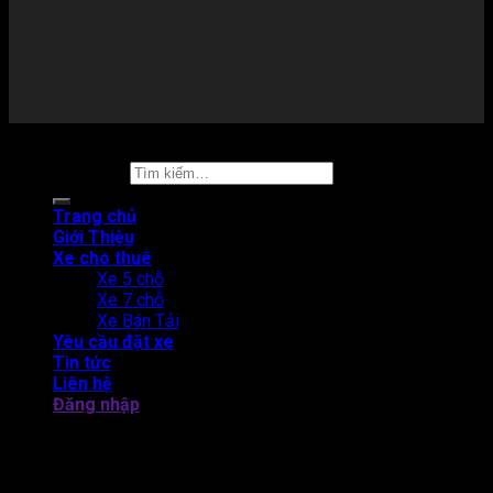
Copyright 2026 ©
Thuê xe tự lái
Tìm kiếm:
Trang chủ
Giới Thiệu
Xe cho thuê
Xe 5 chỗ
Xe 7 chỗ
Xe Bán Tải
Yêu cầu đặt xe
Tin tức
Liên hệ
Đăng nhập
THUÊ XE TỰ LÁI CAM LÂM - BẮC BÁN ĐẢO CAM RANH
Đăng nhập