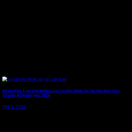
Khám Phá Trọn Vẹn Những Lợi Ích Khi Nhận Xe Tại Sân Bay Cho
Chuyến Đi Hoàn Hảo 2026
Th8 6, 2026