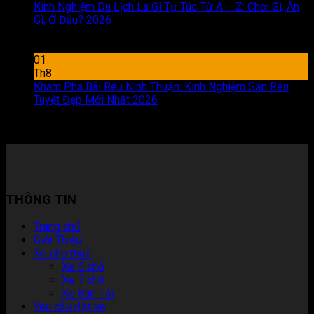
Kinh Nghiệm Du Lịch La Gi Tự Túc Từ A – Z: Chơi Gì, Ăn
Gì, Ở Đâu? 2026
Chức năng bình luận bị tắt
ở Kinh
Nghiệm Du Lịch La Gi Tự Túc Từ A – Z: Chơi Gì, Ăn Gì, Ở
Đâu? 2026
01
Th8
Khám Phá Bãi Rêu Ninh Thuận: Kinh Nghiệm Săn Rêu
Tuyệt Đẹp Mới Nhất 2026
Chức năng bình luận bị tắt
ở
Khám Phá Bãi Rêu Ninh Thuận: Kinh Nghiệm Săn Rêu
Tuyệt Đẹp Mới Nhất 2026
THÔNG TIN
Trang chủ
Giới Thiệu
Xe cho thuê
Xe 5 chỗ
Xe 7 chỗ
Xe Bán Tải
Yêu cầu đặt xe