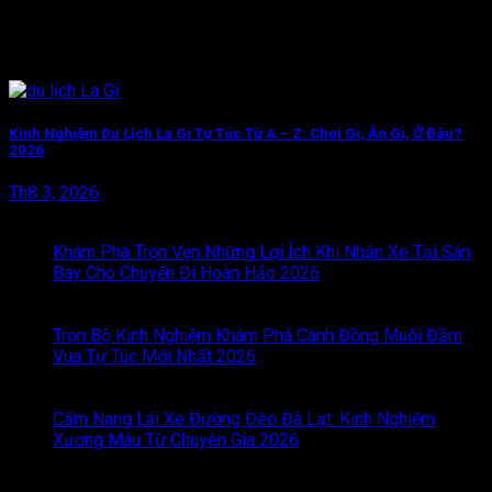
Kinh Nghiệm Du Lịch La Gi Tự Túc Từ A – Z: Chơi Gì, Ăn Gì, Ở Đâu?
2026
Th8 3, 2026
BÀI VIẾT MỚI
Khám Phá Trọn Vẹn Những Lợi Ích Khi Nhận Xe Tại Sân
Bay Cho Chuyến Đi Hoàn Hảo 2026
Chức năng bình luận
bị tắt
ở Khám Phá Trọn Vẹn Những Lợi Ích Khi Nhận Xe
Tại Sân Bay Cho Chuyến Đi Hoàn Hảo 2026
Trọn Bộ Kinh Nghiệm Khám Phá Cánh Đồng Muối Đầm
Vua Tự Túc Mới Nhất 2026
Chức năng bình luận bị tắt
ở
Trọn Bộ Kinh Nghiệm Khám Phá Cánh Đồng Muối Đầm
Vua Tự Túc Mới Nhất 2026
Cẩm Nang Lái Xe Đường Đèo Đà Lạt: Kinh Nghiệm
Xương Máu Từ Chuyên Gia 2026
Chức năng bình luận bị
tắt
ở Cẩm Nang Lái Xe Đường Đèo Đà Lạt: Kinh Nghiệm
Xương Máu Từ Chuyên Gia 2026