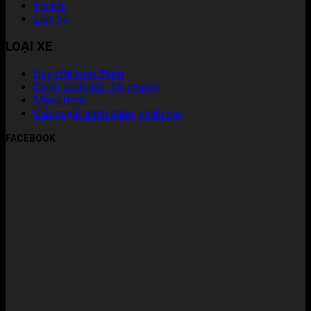
Tin tức
Liên hệ
LOẠI XE
Quy chế hoạt động
Chính sách hủy đổi chuyến
Menu Item
Giải quyết tranh chấp, khiếu nại
FACEBOOK