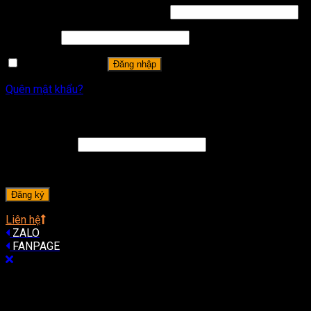
Tên tài khoản hoặc địa chỉ email
*
Mật khẩu
*
Ghi nhớ mật khẩu
Đăng nhập
Quên mật khẩu?
Đăng ký
Địa chỉ email
*
A password will be sent to your email address.
Đăng ký
Liên hệ
ZALO
FANPAGE