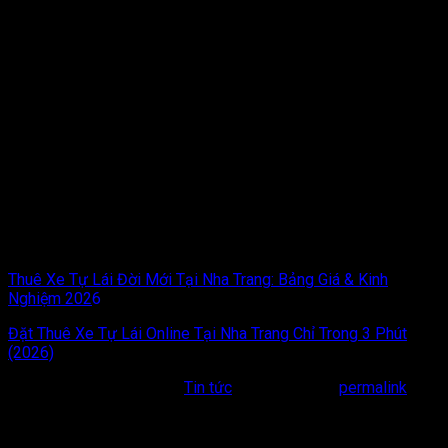
cho một phong cách sống năng động, hiện đại và tràn đầy
cảm hứng. Sự xuất hiện của bãi biển siêu ấn tượng này đã góp
phần nâng tầm bản đồ du lịch Phan Thiết nói riêng và Việt Nam
nói chung.
Từ sự thuận tiện của việc lái xe lướt trên những tuyến cao tốc
mới toanh, đến việc đắm chìm trong không gian rực rỡ sắc
màu, mọi thứ tạo nên một chuyến đi đầy tính trải nghiệm. Với
cẩm nang chi tiết trên, hy vọng bạn đã bỏ túi cho mình những
thông tin đắt giá nhất để sẵn sàng lên đồ, nổ máy và thẳng
tiến đến
Bikini Beach
trong kỳ nghỉ sắp tới.
Hãy biến những ngày nghỉ ngơi của bạn thành những khung
hình sống động và rực rỡ nhất tại thiên đường nhiệt đới này!
Thuê Xe Tự Lái Đời Mới Tại Nha Trang: Bảng Giá & Kinh
Nghiệm 202
6
Đặt Thuê Xe Tự Lái Online Tại Nha Trang Chỉ Trong 3 Phút
(2026)
This entry was posted in
Tin tức
. Bookmark the
permalink
.
Bài viết liên quan