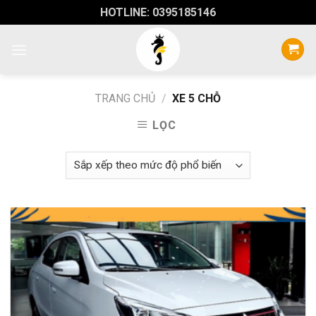
Skip
HOTLINE: 0395185146
to
content
TRANG CHỦ
/
XE 5 CHỖ
LỌC