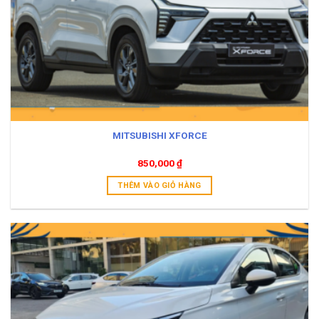
MITSUBISHI XFORCE
850,000
₫
THÊM VÀO GIỎ HÀNG