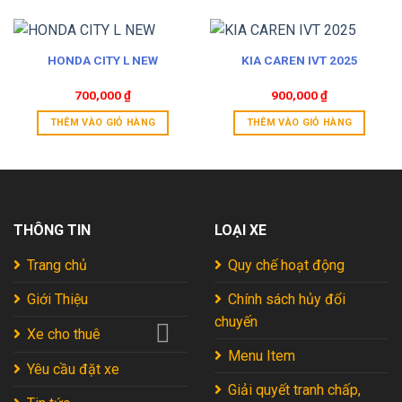
HONDA CITY L NEW
KIA CAREN IVT 2025
700,000
₫
900,000
₫
THÊM VÀO GIỎ HÀNG
THÊM VÀO GIỎ HÀNG
THÔNG TIN
LOẠI XE
Trang chủ
Quy chế hoạt động
Giới Thiệu
Chính sách hủy đổi
chuyến
Xe cho thuê
Menu Item
Yêu cầu đặt xe
Giải quyết tranh chấp,