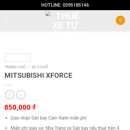
Skip
HOTLINE: 0395185146
to
content
TRANG CHỦ
/
XE 5 CHỖ
MITSUBISHI XFORCE
850,000
₫
Giao nhận Sân bay Cam Ranh miễn phí
Miễn phí giao xe: Nha Trang và Sân bay nếu thuê trên 4