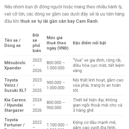
Nếu nhóm bạn đi đông người hoặc mang theo nhiều hành lý,
vali cỡ lớn, các dòng xe gầm cao dưới đây sẽ là ưu tiên hàng
đầu khi
thuê xe tự lái gần sân bay Cam Ranh
.
Đời
Mức giá
Tên xe /
xe
thuê theo
Đặc điểm nổi bật
Dòng xe
phổ
ngày (VNĐ)
biến
2023
“Vua” xe gia đình, rộng rãi,
Mitsubishi
800.000 –
–
điều hòa cực mát, tiết kiệm
Xpander
1.000.000
2026
xăng.
Toyota
2023
Nội thất linh hoạt, gầm cao
900.000 –
Veloz /
–
vừa phải, trang bị an toàn
1.000.000
Suzuki XL7
2025
tốt.
Kia Carens
2024
Thiết kế hiện đại, không
800.000 –
/ Hyundai
–
gian ngồi thoải mái cho cả
950.000
Stargazer
2026
3 hàng ghế.
Toyota
2022
Động cơ dầu mạnh mẽ,
Fortuner /
1.100.000 –
–
gầm cao vượt địa hình,