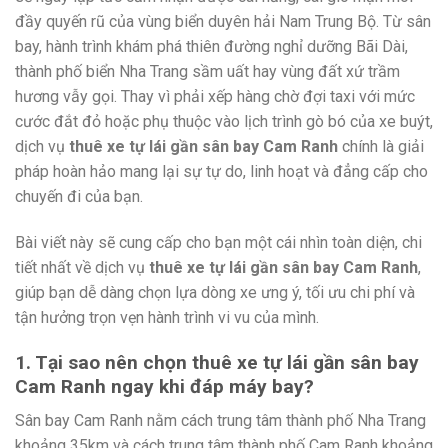
đầy quyến rũ của vùng biển duyên hải Nam Trung Bộ. Từ sân
bay, hành trình khám phá thiên đường nghỉ dưỡng Bãi Dài,
thành phố biển Nha Trang sầm uất hay vùng đất xứ trầm
hương vẫy gọi. Thay vì phải xếp hàng chờ đợi taxi với mức
cước đắt đỏ hoặc phụ thuộc vào lịch trình gò bó của xe buýt,
dịch vụ
thuê xe tự lái gần sân bay Cam Ranh
chính là giải
pháp hoàn hảo mang lại sự tự do, linh hoạt và đẳng cấp cho
chuyến đi của bạn.
Bài viết này sẽ cung cấp cho bạn một cái nhìn toàn diện, chi
tiết nhất về dịch vụ
thuê xe tự lái gần sân bay Cam Ranh
,
giúp bạn dễ dàng chọn lựa dòng xe ưng ý, tối ưu chi phí và
tận hưởng trọn vẹn hành trình vi vu của mình.
1. Tại sao nên chọn thuê xe tự lái gần sân bay
Cam Ranh ngay khi đáp máy bay?
Sân bay Cam Ranh nằm cách trung tâm thành phố Nha Trang
khoảng 35km và cách trung tâm thành phố Cam Ranh khoảng