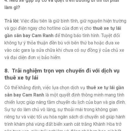
4. Nếu xe gặp sự cố va quệt trên đường đi thì tôi phải
làm gì?
Trả lời:
Việc đầu tiên là giữ bình tĩnh, giữ nguyên hiện trường
và gọi điện ngay cho hotline của đơn vị cho
thuê xe tự lái
gần sân bay Cam Ranh
để thông báo tình hình. Tuyệt đối
không tự ý thỏa thuận đền bù với bên thứ ba hoặc đưa xe
vào các gara lạ sửa chữa khi chưa có sự đồng ý của chủ xe
và đại diện đơn vị bảo hiểm.
8. Trải nghiệm trọn vẹn chuyến đi với dịch vụ
thuê xe tự lái
Có thể khẳng định, việc lựa chọn dịch vụ
thuê xe tự lái gần
sân bay Cam Ranh
là một quyết định thông minh mang tính
chiến lược giúp nâng tầm chuyến du lịch của bạn và gia đình.
Sự tự do làm chủ vô lăng, sự thoải mái trong không gian
riêng tư và việc tối ưu hóa ngân sách di chuyển sẽ giúp hành
trình khám phá vùng đất biển xanh cát trắng Khánh Hòa trở