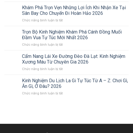
Khám
Phá
Khám Phá Trọn Vẹn Những Lợi Ích Khi Nhận Xe Tại
Hồ
Sân Bay Cho Chuyến Đi Hoàn Hảo 2026
Núi
ở
Chức năng bình luận bị tắt
Một
Khám
–
Phá
Trọn Bộ Kinh Nghiệm Khám Phá Cánh Đồng Muối
Nhơn
Trọn
Tân:
Đầm Vua Tự Túc Mới Nhất 2026
Vẹn
Tuyệt
ở
Chức năng bình luận bị tắt
Những
Tác
Trọn
Lợi
Thiên
Bộ
Cẩm Nang Lái Xe Đường Đèo Đà Lạt: Kinh Nghiệm
Ích
Nhiên
Kinh
Khi
Xương Máu Từ Chuyên Gia 2026
Giữa
Nghiệm
Nhận
Lòng
ở
Chức năng bình luận bị tắt
Khám
Xe
Xứ
Cẩm
Phá
Tại
Nẫu
Nang
Kinh Nghiệm Du Lịch La Gi Tự Túc Từ A – Z: Chơi Gì,
Cánh
Sân
(Trọn
Lái
Đồng
Ăn Gì, Ở Đâu? 2026
Bay
Bộ
Xe
Muối
Cho
Kinh
ở
Chức năng bình luận bị tắt
Đường
Đầm
Chuyến
Nghiệm)
Kinh
Đèo
Vua
Đi
2026
Nghiệm
Đà
Tự
Hoàn
Du
Lạt:
Túc
Hảo
Lịch
Kinh
Mới
2026
La
Nghiệm
Nhất
Gi
Xương
2026
Tự
Máu