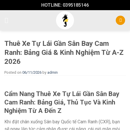
Skip
HOTLINE: 0395185146
to
content
Thuê Xe Tự Lái Gần Sân Bay Cam
Ranh: Bảng Giá & Kinh Nghiệm Từ A-Z
2026
Posted on
06/11/2026
by
admin
Cẩm Nang Thuê Xe Tự Lái Gần Sân Bay
Cam Ranh: Bảng Giá, Thủ Tục Và Kinh
Nghiệm Từ A Đến Z
Khi đặt chân xuống Sân bay Quốc tế Cam Ranh (CXR), bạn
sẽ ngay lập tức cảm nhận được cái nắng, cái gió mặn mòi