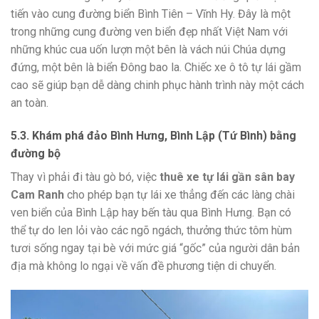
tiến vào cung đường biển Bình Tiên – Vĩnh Hy. Đây là một
trong những cung đường ven biển đẹp nhất Việt Nam với
những khúc cua uốn lượn một bên là vách núi Chúa dựng
đứng, một bên là biển Đông bao la. Chiếc xe ô tô tự lái gầm
cao sẽ giúp bạn dễ dàng chinh phục hành trình này một cách
an toàn.
5.3. Khám phá đảo Bình Hưng, Bình Lập (Tứ Bình) bằng
đường bộ
Thay vì phải đi tàu gò bó, việc
thuê xe tự lái gần sân bay
Cam Ranh
cho phép bạn tự lái xe thẳng đến các làng chài
ven biển của Bình Lập hay bến tàu qua Bình Hưng. Bạn có
thể tự do len lỏi vào các ngõ ngách, thưởng thức tôm hùm
tươi sống ngay tại bè với mức giá “gốc” của người dân bản
địa mà không lo ngại về vấn đề phương tiện di chuyển.