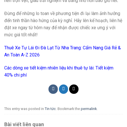
nên trọn vẹn, giàu trải nghiệm và đáng nhớ hơn bao giờ hết.
Đừng để những lo toan về phương tiện đi lại làm ảnh hưởng
đến tinh thần hào hứng của kỳ nghỉ. Hãy lên kế hoạch, liên hệ
đặt xe ngay từ hôm nay để nhận được chiếc xe ưng ý với
mức giá tốt nhất!
Thuê Xe Tự Lái Đi Đà Lạt Từ Nha Trang: Cẩm Nang Giá Rẻ &
An Toàn A-Z 2026
Các dòng xe tiết kiệm nhiên liệu khi thuê tự lái: Tiết kiệm
40% chi phí
This entry was posted in
Tin tức
. Bookmark the
permalink
.
Bài viết liên quan