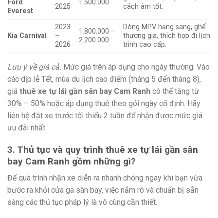
Ford
1.500.000
2025
cách âm tốt.
Everest
2023
Dòng MPV hạng sang, ghế
1.800.000 –
Kia Carnival
–
thương gia, thích hợp đi lịch
2.200.000
2026
trình cao cấp.
Lưu ý về giá cả:
Mức giá trên áp dụng cho ngày thường. Vào
các dịp lễ Tết, mùa du lịch cao điểm (tháng 5 đến tháng 8),
giá
thuê xe tự lái gần sân bay Cam Ranh
có thể tăng từ
30% – 50% hoặc áp dụng thuê theo gói ngày cố định. Hãy
liên hệ đặt xe trước tối thiểu 2 tuần để nhận được mức giá
ưu đãi nhất.
3. Thủ tục và quy trình thuê xe tự lái gần sân
bay Cam Ranh gồm những gì?
Để quá trình nhận xe diễn ra nhanh chóng ngay khi bạn vừa
bước ra khỏi cửa ga sân bay, việc nắm rõ và chuẩn bị sẵn
sàng các thủ tục pháp lý là vô cùng cần thiết.