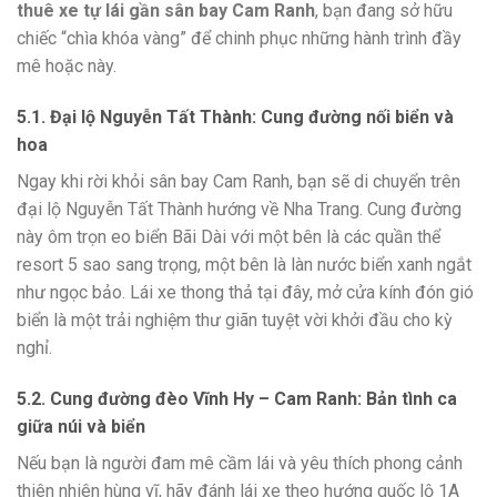
thuê xe tự lái gần sân bay Cam Ranh
, bạn đang sở hữu
chiếc “chìa khóa vàng” để chinh phục những hành trình đầy
mê hoặc này.
5.1. Đại lộ Nguyễn Tất Thành: Cung đường nối biển và
hoa
Ngay khi rời khỏi sân bay Cam Ranh, bạn sẽ di chuyển trên
đại lộ Nguyễn Tất Thành hướng về Nha Trang. Cung đường
này ôm trọn eo biển Bãi Dài với một bên là các quần thể
resort 5 sao sang trọng, một bên là làn nước biển xanh ngắt
như ngọc bảo. Lái xe thong thả tại đây, mở cửa kính đón gió
biển là một trải nghiệm thư giãn tuyệt vời khởi đầu cho kỳ
nghỉ.
5.2. Cung đường đèo Vĩnh Hy – Cam Ranh: Bản tình ca
giữa núi và biển
Nếu bạn là người đam mê cầm lái và yêu thích phong cảnh
thiên nhiên hùng vĩ, hãy đánh lái xe theo hướng quốc lộ 1A