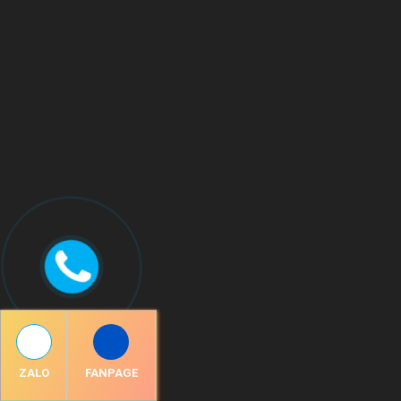
ZALO
FANPAGE