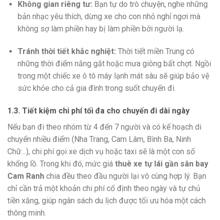
Không gian riêng tư:
Bạn tự do trò chuyện, nghe những
bản nhạc yêu thích, dừng xe cho con nhỏ nghỉ ngơi mà
không sợ làm phiền hay bị làm phiền bởi người lạ.
Tránh thời tiết khắc nghiệt:
Thời tiết miền Trung có
những thời điểm nắng gắt hoặc mưa giông bất chợt. Ngồi
trong một chiếc xe ô tô máy lạnh mát sâu sẽ giúp bảo vệ
sức khỏe cho cả gia đình trong suốt chuyến đi.
1.3. Tiết kiệm chi phí tối đa cho chuyến đi dài ngày
Nếu bạn đi theo nhóm từ 4 đến 7 người và có kế hoạch di
chuyển nhiều điểm (Nha Trang, Cam Lâm, Bình Ba, Ninh
Chữ…), chi phí gọi xe dịch vụ hoặc taxi sẽ là một con số
khổng lồ. Trong khi đó, mức giá
thuê xe tự lái gần sân bay
Cam Ranh
chia đều theo đầu người lại vô cùng hợp lý. Bạn
chỉ cần trả một khoản chi phí cố định theo ngày và tự chủ
tiền xăng, giúp ngân sách du lịch được tối ưu hóa một cách
thông minh.