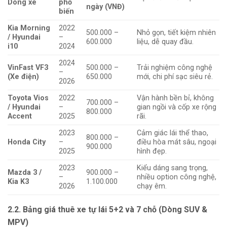
Dòng xe
phổ
ngày (VNĐ)
biến
Kia Morning
2022
500.000 –
Nhỏ gọn, tiết kiệm nhiên
/ Hyundai
–
600.000
liệu, dễ quay đầu.
i10
2024
2024
VinFast VF3
500.000 –
Trải nghiệm công nghệ
–
(Xe điện)
650.000
mới, chi phí sạc siêu rẻ.
2026
Toyota Vios
2022
Vận hành bền bỉ, không
700.000 –
/ Hyundai
–
gian ngồi và cốp xe rộng
800.000
Accent
2025
rãi.
2023
Cảm giác lái thể thao,
800.000 –
Honda City
–
điều hòa mát sâu, ngoại
900.000
2025
hình đẹp.
2023
Kiểu dáng sang trọng,
Mazda 3 /
900.000 –
–
nhiều option công nghệ,
Kia K3
1.100.000
2026
chạy êm.
2.2. Bảng giá thuê xe tự lái 5+2 và 7 chỗ (Dòng SUV &
MPV)