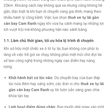
20km. Khoảng cách này không quá xa nhưng cũng không hề
gần, đặc biệt là khi bạn di chuyển cùng gia đình, mang theo
nhiều hành lý cồng kềnh. Việc lựa chọn
thuê xe tự lái gần
sân bay Cam Ranh
ngay khi vừa hạ cánh mang lại những lợi
ích vượt trội mà không phương tiện nào sánh bằng.
1.1. Làm chủ thời gian, tối ưu hóa lộ trình di chuyển
Khi sở hữu một chiếc xe ô tô tự lái, bạn không còn phải lo
lắng về việc trễ giờ xe chạy, không phải mệt mỏi chờ đợi tài
xế taxi công nghệ trong những ngày cao điểm hay nắng
nóng.
Khởi hành bất cứ lúc nào:
Dù chuyến bay của bạn đáp
lúc nửa đêm hay sáng sớm, các đơn vị cho
thuê xe tự lái
gần sân bay Cam Ranh
uy tín luôn sẵn sàng giao chìa
khóa tận tay.
Linh hoạt điểm dừng chân:
Bạn muốn ghé ngay vào một