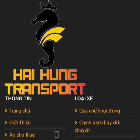
Túc
Từ
Từ
Chuyên
A
Gia
–
2026
Z:
Chơi
Gì,
Ăn
Gì,
Ở
Đâu?
2026
THÔNG TIN
LOẠI XE
Trang chủ
Quy chế hoạt động
Giới Thiệu
Chính sách hủy đổi
chuyến
Xe cho thuê