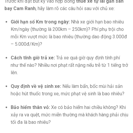
Trước khi đặt bút ký vào hợp đồng
thuê xe tự lái gần sân
bay Cam Ranh
, hãy làm rõ các câu hỏi sau với chủ xe:
Giới hạn số Km trong ngày:
Nhà xe giới hạn bao nhiêu
Km/ngày (thường là 200km – 250km)? Phí phụ trội cho
mỗi Km vượt mức là bao nhiêu (thường dao động 3.000đ
– 5.000đ/Km)?
Cách tính giờ trả xe:
Trả xe quá giờ quy định tính phí
như thế nào? Nhiều nơi phạt rất nặng nếu trễ từ 1 tiếng trở
lên.
Quy định về vệ sinh xe:
Nếu làm bẩn, bốc mùi hải sản
hoặc hút thuốc trong xe, mức phạt vệ sinh là bao nhiêu?
Bảo hiểm thân vỏ:
Xe có bảo hiểm hai chiều không? Khi
xảy ra va quệt, mức miễn thường mà khách hàng phải chịu
tối đa là bao nhiêu?