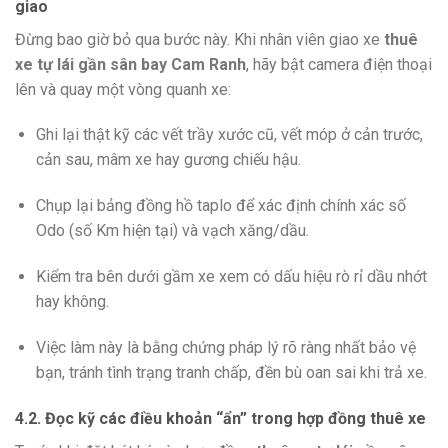
giao
Đừng bao giờ bỏ qua bước này. Khi nhân viên giao xe
thuê
xe tự lái gần sân bay Cam Ranh
, hãy bật camera điện thoại
lên và quay một vòng quanh xe:
Ghi lại thật kỹ các vết trầy xước cũ, vết móp ở cản trước,
cản sau, mâm xe hay gương chiếu hậu.
Chụp lại bảng đồng hồ taplo để xác định chính xác số
Odo (số Km hiện tại) và vạch xăng/dầu.
Kiểm tra bên dưới gầm xe xem có dấu hiệu rò rỉ dầu nhớt
hay không.
Việc làm này là bằng chứng pháp lý rõ ràng nhất bảo vệ
bạn, tránh tình trạng tranh chấp, đền bù oan sai khi trả xe.
4.2. Đọc kỹ các điều khoản “ẩn” trong hợp đồng thuê xe