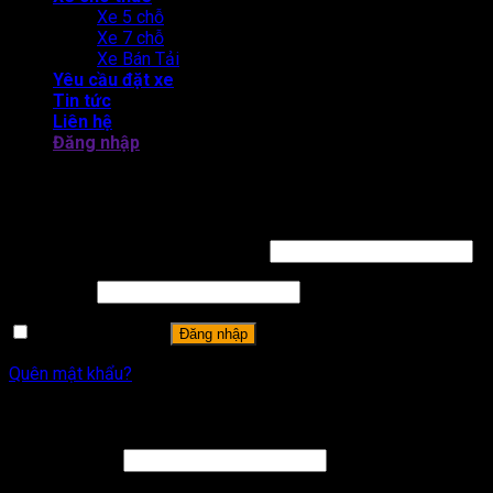
Xe 5 chỗ
Xe 7 chỗ
Xe Bán Tải
Yêu cầu đặt xe
Tin tức
Liên hệ
Đăng nhập
THUÊ XE TỰ LÁI CAM LÂM - BẮC BÁN ĐẢO CAM RANH
Đăng nhập
Tên tài khoản hoặc địa chỉ email
*
Mật khẩu
*
Ghi nhớ mật khẩu
Đăng nhập
Quên mật khẩu?
Đăng ký
Địa chỉ email
*