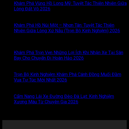
Khám Phá Vùng Hồ Long Mỹ: Tuyệt Tác Thiên Nhiên Giữa
Lòng Đất Võ 2026
Chức năng bình luận bị tắt
ở Khám
Phá Vùng Hồ Long Mỹ: Tuyệt Tác Thiên Nhiên Giữa Lòng
Đất Võ 2026
Khám Phá Hồ Núi Một – Nhơn Tân: Tuyệt Tác Thiên
Nhiên Giữa Lòng Xứ Nẫu (Trọn Bộ Kinh Nghiệm) 2026
Chức năng bình luận bị tắt
ở Khám Phá Hồ Núi Một –
Nhơn Tân: Tuyệt Tác Thiên Nhiên Giữa Lòng Xứ Nẫu (Trọn
Bộ Kinh Nghiệm) 2026
Khám Phá Trọn Vẹn Những Lợi Ích Khi Nhận Xe Tại Sân
Bay Cho Chuyến Đi Hoàn Hảo 2026
Chức năng bình luận
bị tắt
ở Khám Phá Trọn Vẹn Những Lợi Ích Khi Nhận Xe
Tại Sân Bay Cho Chuyến Đi Hoàn Hảo 2026
Trọn Bộ Kinh Nghiệm Khám Phá Cánh Đồng Muối Đầm
Vua Tự Túc Mới Nhất 2026
Chức năng bình luận bị tắt
ở
Trọn Bộ Kinh Nghiệm Khám Phá Cánh Đồng Muối Đầm
Vua Tự Túc Mới Nhất 2026
Cẩm Nang Lái Xe Đường Đèo Đà Lạt: Kinh Nghiệm
Xương Máu Từ Chuyên Gia 2026
Chức năng bình luận bị
tắt
ở Cẩm Nang Lái Xe Đường Đèo Đà Lạt: Kinh Nghiệm
Xương Máu Từ Chuyên Gia 2026