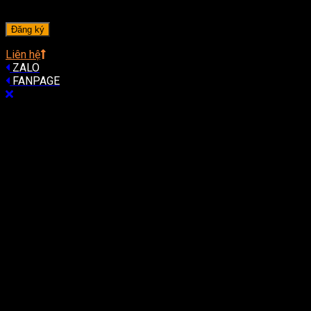
A password will be sent to your email address.
Đăng ký
Liên hệ
ZALO
FANPAGE