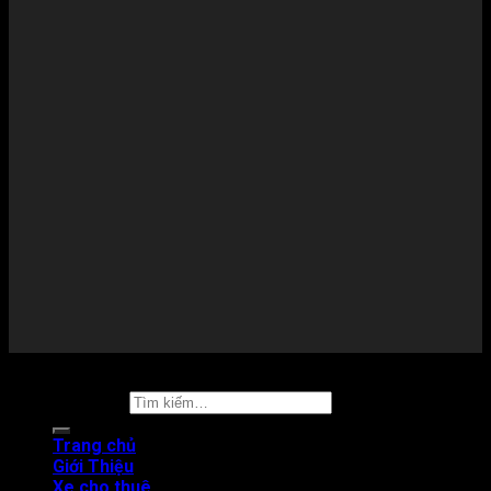
Copyright 2026 ©
Thuê xe tự lái
Tìm kiếm:
Trang chủ
Giới Thiệu
Xe cho thuê