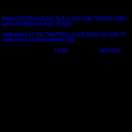
mới hanh thông. Chúc bạn có một chuyến đi Tết Tây “thượng lộ
bình an” và tràn ngập niềm vui bên những người thân yêu!
Review Đồi Rồng Đồ Sơn Từ A-Z: Siêu Quần Thể Nghỉ Dưỡng
& Giải Trí Đẳng Cấp Quốc Tế 2026
VinWonders Vũ Yên: “Siêu Phẩm” Giải Trí Đẳng Cấp Quốc Tế
Đánh Thức Du Lịch Hải Phòng 2026
This entry was posted in
Tin tức
. Bookmark the
permalink
.
Bài viết liên quan