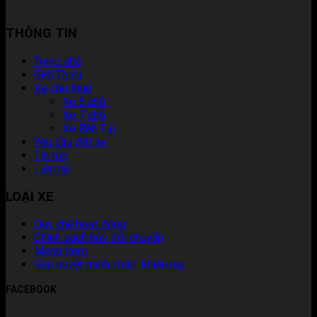
THÔNG TIN
Trang chủ
Giới Thiệu
Xe cho thuê
Xe 5 chỗ
Xe 7 chỗ
Xe Bán Tải
Yêu cầu đặt xe
Tin tức
Liên hệ
LOẠI XE
Quy chế hoạt động
Chính sách hủy đổi chuyến
Menu Item
Giải quyết tranh chấp, khiếu nại
FACEBOOK