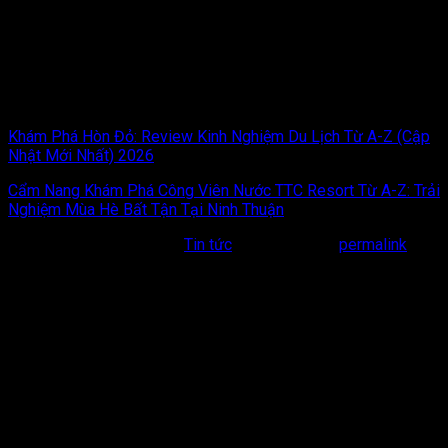
3. Xe có bảo hiểm đầy đủ không?
Tất cả xe cho thuê chuyên nghiệp đều có bảo hiểm trách
nhiệm dân sự. Ngoài ra, bạn nên hỏi kỹ về bảo hiểm thân vỏ để
yên tâm hơn khi di chuyển.
Khám Phá Hòn Đỏ: Review Kinh Nghiệm Du Lịch Từ A-Z (Cập
Nhật Mới Nhất) 2026
Cẩm Nang Khám Phá Công Viên Nước TTC Resort Từ A-Z: Trải
Nghiệm Mùa Hè Bất Tận Tại Ninh Thuận
This entry was posted in
Tin tức
. Bookmark the
permalink
.
Bài viết liên quan