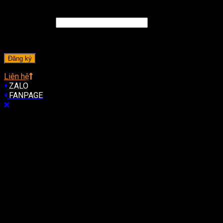
Đăng ký
Địa chỉ email
*
A password will be sent to your email address.
Đăng ký
Liên hệ
ZALO
FANPAGE