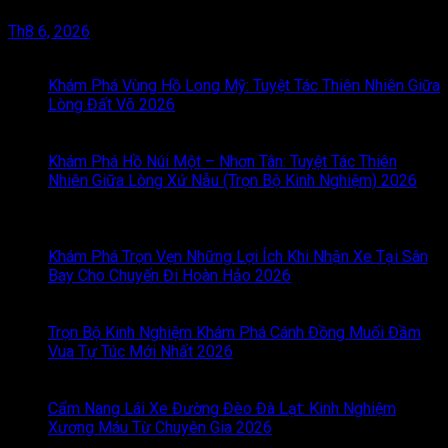
Th8 6, 2026
BÀI VIẾT MỚI
Khám Phá Vùng Hồ Long Mỹ: Tuyệt Tác Thiên Nhiên Giữa
Lòng Đất Võ 2026
Chức năng bình luận bị tắt
ở Khám
Phá Vùng Hồ Long Mỹ: Tuyệt Tác Thiên Nhiên Giữa Lòng
Đất Võ 2026
Khám Phá Hồ Núi Một – Nhơn Tân: Tuyệt Tác Thiên
Nhiên Giữa Lòng Xứ Nẫu (Trọn Bộ Kinh Nghiệm) 2026
Chức năng bình luận bị tắt
ở Khám Phá Hồ Núi Một –
Nhơn Tân: Tuyệt Tác Thiên Nhiên Giữa Lòng Xứ Nẫu (Trọn
Bộ Kinh Nghiệm) 2026
Khám Phá Trọn Vẹn Những Lợi Ích Khi Nhận Xe Tại Sân
Bay Cho Chuyến Đi Hoàn Hảo 2026
Chức năng bình luận
bị tắt
ở Khám Phá Trọn Vẹn Những Lợi Ích Khi Nhận Xe
Tại Sân Bay Cho Chuyến Đi Hoàn Hảo 2026
Trọn Bộ Kinh Nghiệm Khám Phá Cánh Đồng Muối Đầm
Vua Tự Túc Mới Nhất 2026
Chức năng bình luận bị tắt
ở
Trọn Bộ Kinh Nghiệm Khám Phá Cánh Đồng Muối Đầm
Vua Tự Túc Mới Nhất 2026
Cẩm Nang Lái Xe Đường Đèo Đà Lạt: Kinh Nghiệm
Xương Máu Từ Chuyên Gia 2026
Chức năng bình luận bị
tắt
ở Cẩm Nang Lái Xe Đường Đèo Đà Lạt: Kinh Nghiệm