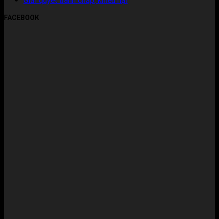
Giải quyết tranh chấp, khiếu nại
FACEBOOK