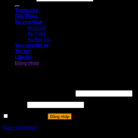
Trang chủ
Giới Thiệu
Xe cho thuê
Xe 5 chỗ
Xe 7 chỗ
Xe Bán Tải
Yêu cầu đặt xe
Tin tức
Liên hệ
Đăng nhập
THUÊ XE TỰ LÁI CAM LÂM - BẮC BÁN ĐẢO CAM RANH
Đăng nhập
Tên tài khoản hoặc địa chỉ email
*
Mật khẩu
*
Ghi nhớ mật khẩu
Đăng nhập
Quên mật khẩu?