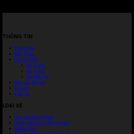
Xương Máu Từ Chuyên Gia 2026
THÔNG TIN
Trang chủ
Giới Thiệu
Xe cho thuê
Xe 5 chỗ
Xe 7 chỗ
Xe Bán Tải
Yêu cầu đặt xe
Tin tức
Liên hệ
LOẠI XE
Quy chế hoạt động
Chính sách hủy đổi chuyến
Menu Item