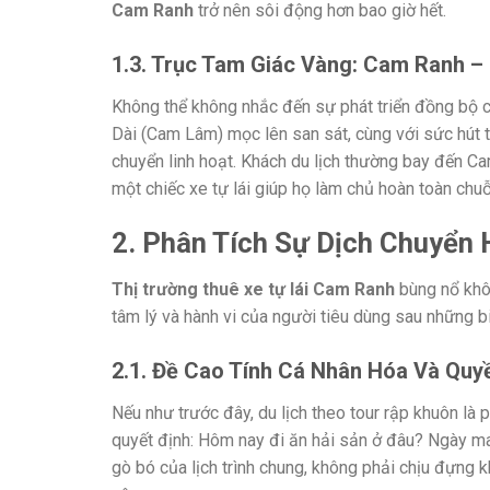
Cam Ranh
trở nên sôi động hơn bao giờ hết.
1.3. Trục Tam Giác Vàng: Cam Ranh 
Không thể không nhắc đến sự phát triển đồng bộ củ
Dài (Cam Lâm) mọc lên san sát, cùng với sức hút 
chuyển linh hoạt. Khách du lịch thường bay đến Ca
một chiếc xe tự lái giúp họ làm chủ hoàn toàn chuỗi
2. Phân Tích Sự Dịch Chuyển
Thị trường thuê xe tự lái Cam Ranh
bùng nổ khôn
tâm lý và hành vi của người tiêu dùng sau những b
2.1. Đề Cao Tính Cá Nhân Hóa Và Quy
Nếu như trước đây, du lịch theo tour rập khuôn là p
quyết định: Hôm nay đi ăn hải sản ở đâu? Ngày mai
gò bó của lịch trình chung, không phải chịu đựng k