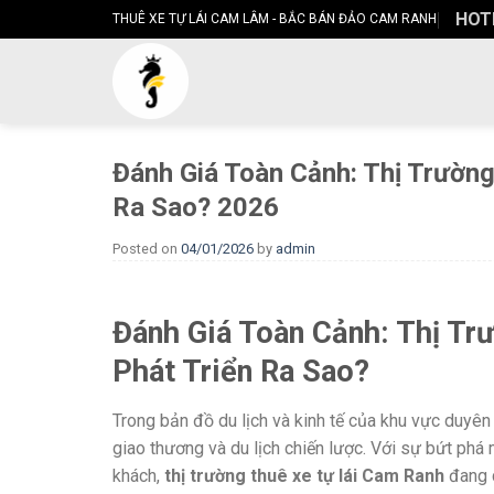
Skip
HOTL
THUÊ XE TỰ LÁI CAM LÂM - BẮC BÁN ĐẢO CAM RANH
to
content
Đánh Giá Toàn Cảnh: Thị Trườn
Ra Sao? 2026
Posted on
04/01/2026
by
admin
Đánh Giá Toàn Cảnh: Thị Tr
Phát Triển Ra Sao?
Trong bản đồ du lịch và kinh tế của khu vực duyên
giao thương và du lịch chiến lược. Với sự bứt phá
khách,
thị trường thuê xe tự lái Cam Ranh
đang 