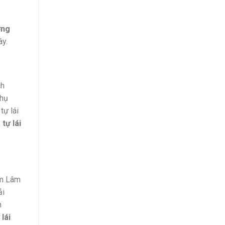
ờng
ây.
ch
phụ
tự lái
tự lái
am Lâm
ải
h
lái