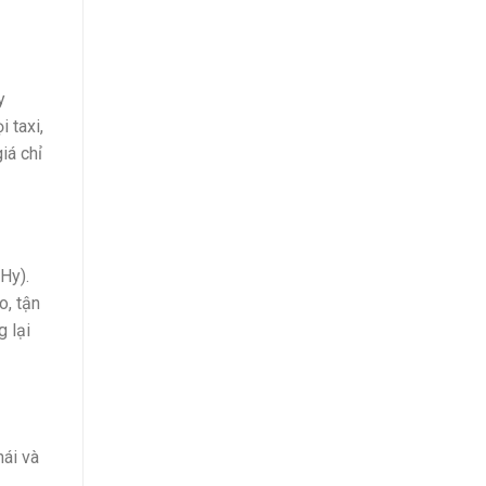
y
 taxi,
iá chỉ
Hy).
o, tận
 lại
hái và