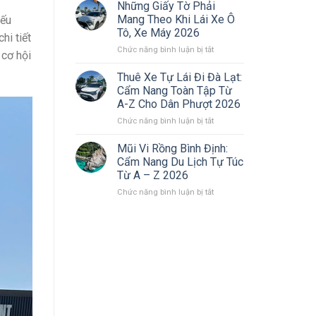
Đơn
Dẫn
Những Giấy Tờ Phải
Giản,
Thuê
Mang Theo Khi Lái Xe Ô
iếu
Nhận
Xe
Tô, Xe Máy 2026
hi tiết
Xe
Tự
Nhanh
ở
Chức năng bình luận bị tắt
Lái
 cơ hội
Chóng
Những
Xác
[Cập
Giấy
Thực
Thuê Xe Tự Lái Đi Đà Lạt:
Nhật
Tờ
Giấy
Cẩm Nang Toàn Tập Từ
2026]
Phải
Tờ
A-Z Cho Dân Phượt 2026
Mang
Online
ở
Chức năng bình luận bị tắt
Theo
Nhanh
Thuê
Khi
Chóng
Xe
Lái
(2026)
Mũi Vi Rồng Bình Định:
Tự
Xe
Cẩm Nang Du Lịch Tự Túc
Lái
Ô
Từ A – Z 2026
Đi
Tô,
ở
Chức năng bình luận bị tắt
Đà
Xe
Mũi
Lạt:
Máy
Vi
Cẩm
2026
Rồng
Nang
Bình
Toàn
Định:
Tập
Cẩm
Từ
Nang
A-
Du
Z
Lịch
Cho
Tự
Dân