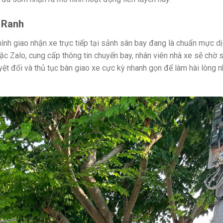
 Ranh
hình giao nhận xe trực tiếp tại sảnh sân bay đang là chuẩn mực d
c Zalo, cung cấp thông tin chuyến bay, nhân viên nhà xe sẽ chờ s
yệt đối và thủ tục bàn giao xe cực kỳ nhanh gọn để làm hài lòng 