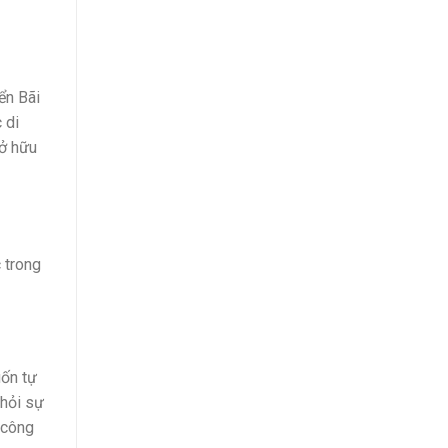
ển Bãi
 di
sở hữu
 trong
uốn tự
khỏi sự
 công