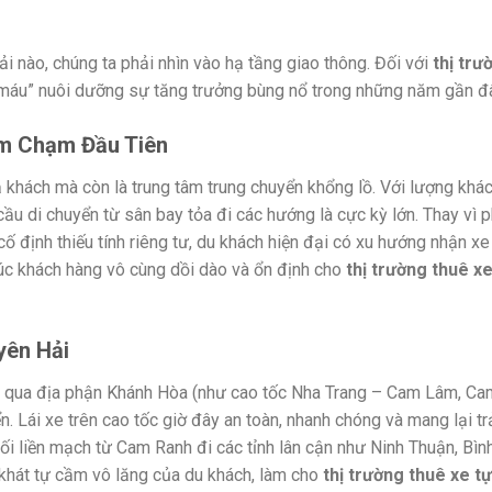
tải nào, chúng ta phải nhìn vào hạ tầng giao thông. Đối với
thị trư
h máu” nuôi dưỡng sự tăng trưởng bùng nổ trong những năm gần đ
ểm Chạm Đầu Tiên
 khách mà còn là trung tâm trung chuyển khổng lồ. Với lượng khá
ầu di chuyển từ sân bay tỏa đi các hướng là cực kỳ lớn. Thay vì 
ố định thiếu tính riêng tư, du khách hiện đại có xu hướng nhận xe 
húc khách hàng vô cùng dồi dào và ổn định cho
thị trường thuê xe 
yên Hải
đi qua địa phận Khánh Hòa (như cao tốc Nha Trang – Cam Lâm, C
n. Lái xe trên cao tốc giờ đây an toàn, nhanh chóng và mang lại tr
nối liền mạch từ Cam Ranh đi các tỉnh lân cận như Ninh Thuận, Bìn
hát tự cầm vô lăng của du khách, làm cho
thị trường thuê xe tự 