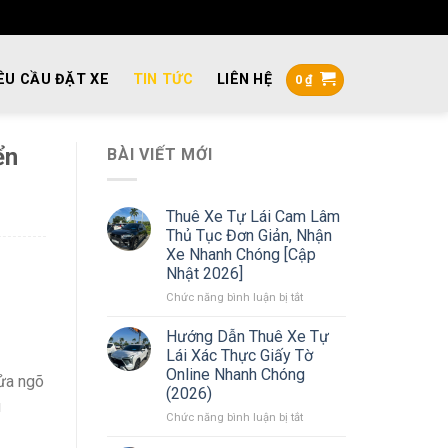
ÊU CẦU ĐẶT XE
TIN TỨC
LIÊN HỆ
0
₫
ển
BÀI VIẾT MỚI
Thuê Xe Tự Lái Cam Lâm
Thủ Tục Đơn Giản, Nhận
Xe Nhanh Chóng [Cập
Nhật 2026]
ở
Chức năng bình luận bị tắt
Thuê
Xe
Hướng Dẫn Thuê Xe Tự
Tự
Lái Xác Thực Giấy Tờ
Lái
Online Nhanh Chóng
cửa ngõ
Cam
(2026)
Lâm
u
Thủ
ở
Chức năng bình luận bị tắt
Tục
Hướng