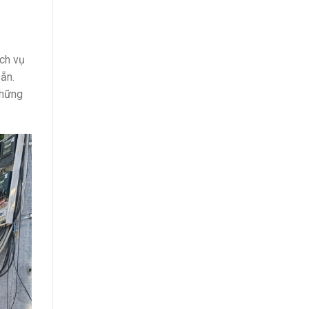
ịch vụ
ẵn.
những