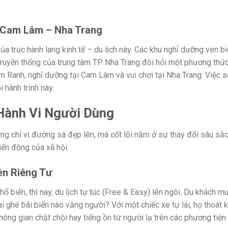
– Cam Lâm – Nha Trang
a trục hành lang kinh tế – du lịch này. Các khu nghỉ dưỡng ven bi
truyền thống của trung tâm TP. Nha Trang đòi hỏi một phương thức
m Ranh, nghỉ dưỡng tại Cam Lâm và vui chơi tại Nha Trang. Việc 
 hành trình này.
 Hành Vi Người Dùng
g chỉ vì đường sá đẹp lên, mà cốt lõi nằm ở sự thay đổi sâu sắc
iến động của xã hội.
ền Riêng Tư
hổ biến, thì nay, du lịch tự túc (Free & Easy) lên ngôi. Du khách m
 ghé bãi biển nào vắng người? Với một chiếc xe tự lái, họ thoát 
hông gian chật chội hay tiếng ồn từ người lạ trên các phương tiện