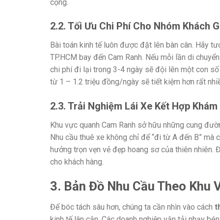
cộng.
2.2. Tối Ưu Chi Phí Cho Nhóm Khách G
Bài toán kinh tế luôn được đặt lên bàn cân. Hãy 
TP.HCM bay đến Cam Ranh. Nếu mỗi lần di chuyển t
chi phí đi lại trong 3-4 ngày sẽ đội lên một con số
từ 1 – 1.2 triệu đồng/ngày sẽ tiết kiệm hơn rất nhi
2.3. Trải Nghiệm Lái Xe Kết Hợp Khá
Khu vực quanh Cam Ranh sở hữu những cung đường
Nhu cầu thuê xe không chỉ để “đi từ A đến B” mà 
hưởng trọn vẹn vẻ đẹp hoang sơ của thiên nhiên. Đâ
cho khách hàng.
3. Bản Đồ Nhu Cầu Theo Khu 
Để bóc tách sâu hơn, chúng ta cần nhìn vào cách
t
kinh tế lân cận. Các doanh nghiệp vận tải nhạy bé