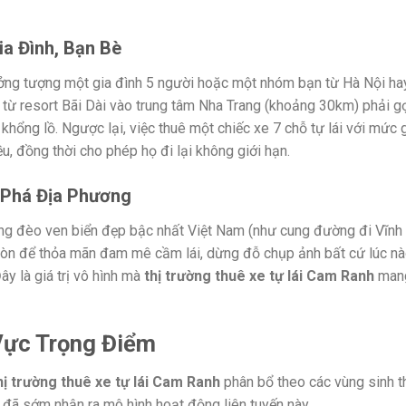
ia Đình, Bạn Bè
tưởng tượng một gia đình 5 người hoặc một nhóm bạn từ Hà Nội ha
ừ resort Bãi Dài vào trung tâm Nha Trang (khoảng 30km) phải gọi
 khổng lồ. Ngược lại, việc thuê một chiếc xe 7 chỗ tự lái với mức g
ều, đồng thời cho phép họ đi lại không giới hạn.
m Phá Địa Phương
 đèo ven biển đẹp bậc nhất Việt Nam (như cung đường đi Vĩnh 
còn để thỏa mãn đam mê cầm lái, dừng đỗ chụp ảnh bất cứ lúc nà
y là giá trị vô hình mà
thị trường thuê xe tự lái Cam Ranh
mang
Vực Trọng Điểm
hị trường thuê xe tự lái Cam Ranh
phân bổ theo các vùng sinh t
n đã sớm nhận ra mô hình hoạt động liên tuyến này.