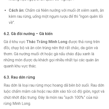
Cách ăn:
Chấm cá Niên nướng với muối ớt xiêm xanh, ăn
kèm rau rừng, uống một ngụm rượu đế thì “ngon quên lối
về”.
6.2. Gà đồi nướng – Gà kiến
Gà ở khu vực
Thác Trắng Minh Long
được thả rong trên
đồi, chạy bộ và ăn côn trùng nên thịt rất chắc, da giòn và
thơm. Gà nướng muối ớt hoặc gà nấu cháo đậu xanh là
những món được du khách gọi nhiều nhất tại các quán ăn
quanh khu vực thác.
6.3. Rau dớn rừng
Rau dớn là loại rau rừng mọc hoang dã bên bờ suối. Rau dớn
luộc chấm mắm cái hoặc rau dớn xào tỏi có độ giòn, ngọt và
chút nhớt đặc trưng. Đây là món rau “sạch 100%” của núi
rừng Minh Long.