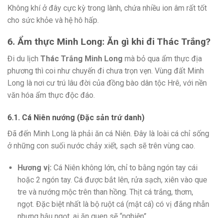
Không khí ở đây cực kỳ trong lành, chứa nhiều ion âm rất tốt
cho sức khỏe và hệ hô hấp.
6. Ẩm thực Minh Long: Ăn gì khi đi Thác Trắng?
Đi du lịch
Thác Trắng Minh Long
mà bỏ qua ẩm thực địa
phương thì coi như chuyến đi chưa trọn vẹn. Vùng đất Minh
Long là nơi cư trú lâu đời của đồng bào dân tộc Hrê, với nền
văn hóa ẩm thực độc đáo.
6.1. Cá Niên nướng (Đặc sản trứ danh)
Đã đến Minh Long là phải ăn cá Niên. Đây là loài cá chỉ sống
ở những con suối nước chảy xiết, sạch sẽ trên vùng cao.
Hương vị:
Cá Niên không lớn, chỉ to bằng ngón tay cái
hoặc 2 ngón tay. Cá được bắt lên, rửa sạch, xiên vào que
tre và nướng mộc trên than hồng. Thịt cá trắng, thơm,
ngọt. Đặc biệt nhất là bộ ruột cá (mật cá) có vị đắng nhẫn
nhưng hậu ngọt, ai ăn quen sẽ “nghiện”.