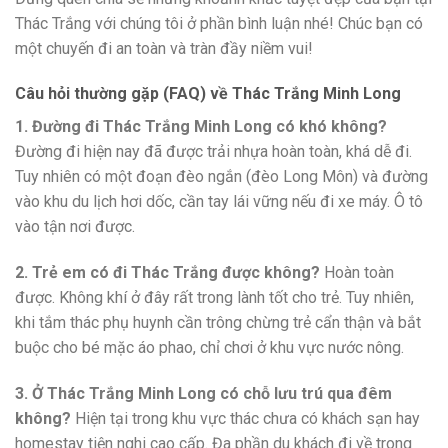
Thác Trắng với chúng tôi ở phần bình luận nhé! Chúc bạn có
một chuyến đi an toàn và tràn đầy niềm vui!
Câu hỏi thường gặp (FAQ) về Thác Trắng Minh Long
1. Đường đi Thác Trắng Minh Long có khó không?
Đường đi hiện nay đã được trải nhựa hoàn toàn, khá dễ đi.
Tuy nhiên có một đoạn đèo ngắn (đèo Long Môn) và đường
vào khu du lịch hơi dốc, cần tay lái vững nếu đi xe máy. Ô tô
vào tận nơi được.
2. Trẻ em có đi Thác Trắng được không?
Hoàn toàn
được. Không khí ở đây rất trong lành tốt cho trẻ. Tuy nhiên,
khi tắm thác phụ huynh cần trông chừng trẻ cẩn thận và bắt
buộc cho bé mặc áo phao, chỉ chơi ở khu vực nước nông.
3. Ở Thác Trắng Minh Long có chỗ lưu trú qua đêm
không?
Hiện tại trong khu vực thác chưa có khách sạn hay
homestay tiện nghi cao cấp. Đa phần du khách đi về trong