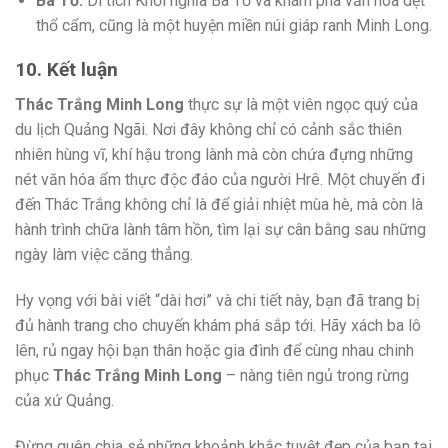
Ba Tơ:
Di tích Khởi nghĩa Ba Tơ và khám phá văn hóa dệt
thổ cẩm, cũng là một huyện miền núi giáp ranh Minh Long.
10. Kết luận
Thác Trắng Minh Long
thực sự là một viên ngọc quý của
du lịch Quảng Ngãi. Nơi đây không chỉ có cảnh sắc thiên
nhiên hùng vĩ, khí hậu trong lành mà còn chứa đựng những
nét văn hóa ẩm thực độc đáo của người Hrê. Một chuyến đi
đến Thác Trắng không chỉ là để giải nhiệt mùa hè, mà còn là
hành trình chữa lành tâm hồn, tìm lại sự cân bằng sau những
ngày làm việc căng thẳng.
Hy vọng với bài viết “dài hơi” và chi tiết này, bạn đã trang bị
đủ hành trang cho chuyến khám phá sắp tới. Hãy xách ba lô
lên, rủ ngay hội bạn thân hoặc gia đình để cùng nhau chinh
phục
Thác Trắng Minh Long
– nàng tiên ngủ trong rừng
của xứ Quảng.
Đừng quên chia sẻ những khoảnh khắc tuyệt đẹp của bạn tại