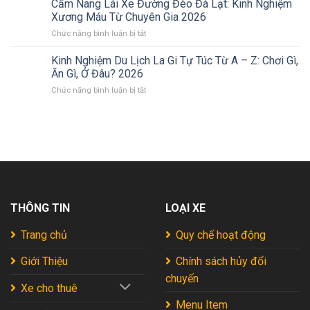
Cẩm Nang Lái Xe Đường Đèo Đà Lạt: Kinh Nghiệm
Ích
Nhiên
Kinh
Khi
Xương Máu Từ Chuyên Gia 2026
Giữa
Nghiệm
Nhận
Lòng
ở
Chức năng bình luận bị tắt
Khám
Xe
Xứ
Cẩm
Phá
Tại
Nẫu
Nang
Kinh Nghiệm Du Lịch La Gi Tự Túc Từ A – Z: Chơi Gì,
Cánh
Sân
(Trọn
Lái
Đồng
Ăn Gì, Ở Đâu? 2026
Bay
Bộ
Xe
Muối
Cho
Kinh
ở
Chức năng bình luận bị tắt
Đường
Đầm
Chuyến
Nghiệm)
Kinh
Đèo
Vua
Đi
2026
Nghiệm
Đà
Tự
Hoàn
Du
Lạt:
Túc
Hảo
Lịch
Kinh
Mới
2026
La
Nghiệm
Nhất
Gi
Xương
2026
Tự
Máu
Túc
Từ
Từ
Chuyên
THÔNG TIN
LOẠI XE
A
Gia
–
2026
Z:
Trang chủ
Quy chế hoạt động
Chơi
Gì,
Giới Thiệu
Chính sách hủy đổi
Ăn
chuyến
Gì,
Xe cho thuê
Ở
Đâu?
Menu Item