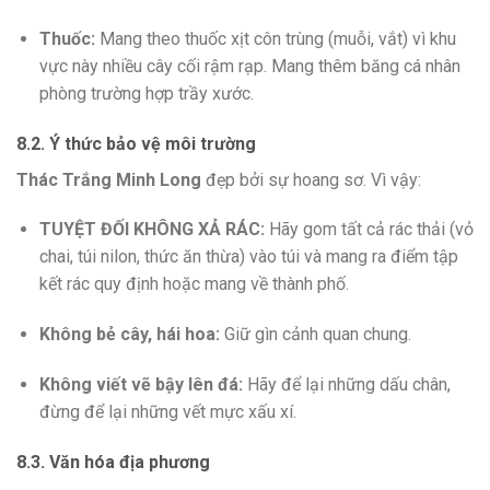
Thuốc:
Mang theo thuốc xịt côn trùng (muỗi, vắt) vì khu
vực này nhiều cây cối rậm rạp. Mang thêm băng cá nhân
phòng trường hợp trầy xước.
8.2. Ý thức bảo vệ môi trường
Thác Trắng Minh Long
đẹp bởi sự hoang sơ. Vì vậy:
TUYỆT ĐỐI KHÔNG XẢ RÁC:
Hãy gom tất cả rác thải (vỏ
chai, túi nilon, thức ăn thừa) vào túi và mang ra điểm tập
kết rác quy định hoặc mang về thành phố.
Không bẻ cây, hái hoa:
Giữ gìn cảnh quan chung.
Không viết vẽ bậy lên đá:
Hãy để lại những dấu chân,
đừng để lại những vết mực xấu xí.
8.3. Văn hóa địa phương