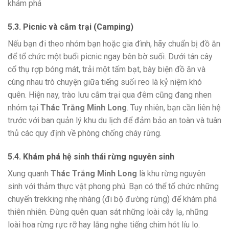
5.3. Picnic và cắm trại (Camping)
Nếu bạn đi theo nhóm bạn hoặc gia đình, hãy chuẩn bị đồ ăn
để tổ chức một buổi picnic ngay bên bờ suối. Dưới tán cây
cổ thụ rợp bóng mát, trải một tấm bạt, bày biện đồ ăn và
cùng nhau trò chuyện giữa tiếng suối reo là kỷ niệm khó
quên. Hiện nay, trào lưu cắm trại qua đêm cũng đang nhen
nhóm tại
Thác Trắng Minh Long
. Tuy nhiên, bạn cần liên hệ
trước với ban quản lý khu du lịch để đảm bảo an toàn và tuân
thủ các quy định về phòng chống cháy rừng.
5.4. Khám phá hệ sinh thái rừng nguyên sinh
Xung quanh
Thác Trắng Minh Long
là khu rừng nguyên
sinh với thảm thực vật phong phú. Bạn có thể tổ chức những
chuyến trekking nhẹ nhàng (đi bộ đường rừng) để khám phá
thiên nhiên. Đừng quên quan sát những loài cây lạ, những
loài hoa rừng rực rỡ hay lắng nghe tiếng chim hót líu lo.