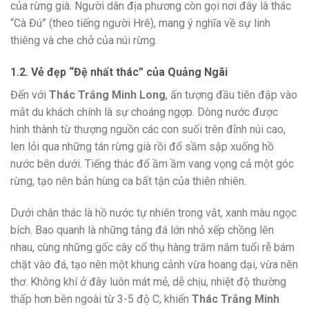
của rừng già. Người dân địa phương còn gọi nơi đây là thác
“Cà Đú” (theo tiếng người Hrê), mang ý nghĩa về sự linh
thiêng và che chở của núi rừng.
1.2. Vẻ đẹp “Đệ nhất thác” của Quảng Ngãi
Đến với
Thác Trắng Minh Long
, ấn tượng đầu tiên đập vào
mắt du khách chính là sự choáng ngợp. Dòng nước được
hình thành từ thượng nguồn các con suối trên đỉnh núi cao,
len lỏi qua những tán rừng già rồi đổ sầm sập xuống hồ
nước bên dưới. Tiếng thác đổ ầm ầm vang vọng cả một góc
rừng, tạo nên bản hùng ca bất tận của thiên nhiên.
Dưới chân thác là hồ nước tự nhiên trong vắt, xanh màu ngọc
bích. Bao quanh là những tảng đá lớn nhỏ xếp chồng lên
nhau, cùng những gốc cây cổ thụ hàng trăm năm tuổi rễ bám
chặt vào đá, tạo nên một khung cảnh vừa hoang dại, vừa nên
thơ. Không khí ở đây luôn mát mẻ, dễ chịu, nhiệt độ thường
thấp hơn bên ngoài từ 3-5 độ C, khiến
Thác Trắng Minh