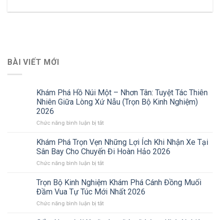
BÀI VIẾT MỚI
Khám Phá Hồ Núi Một – Nhơn Tân: Tuyệt Tác Thiên
Nhiên Giữa Lòng Xứ Nẫu (Trọn Bộ Kinh Nghiệm)
2026
ở
Chức năng bình luận bị tắt
Khám
Phá
Khám Phá Trọn Vẹn Những Lợi Ích Khi Nhận Xe Tại
Hồ
Sân Bay Cho Chuyến Đi Hoàn Hảo 2026
Núi
ở
Chức năng bình luận bị tắt
Một
Khám
–
Phá
Trọn Bộ Kinh Nghiệm Khám Phá Cánh Đồng Muối
Nhơn
Trọn
Tân:
Đầm Vua Tự Túc Mới Nhất 2026
Vẹn
Tuyệt
ở
Chức năng bình luận bị tắt
Những
Tác
Trọn
Lợi
Thiên
Bộ