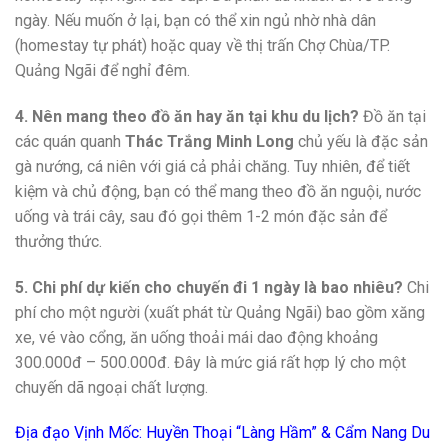
ngày. Nếu muốn ở lại, bạn có thể xin ngủ nhờ nhà dân
(homestay tự phát) hoặc quay về thị trấn Chợ Chùa/TP.
Quảng Ngãi để nghỉ đêm.
4. Nên mang theo đồ ăn hay ăn tại khu du lịch?
Đồ ăn tại
các quán quanh
Thác Trắng Minh Long
chủ yếu là đặc sản
gà nướng, cá niên với giá cả phải chăng. Tuy nhiên, để tiết
kiệm và chủ động, bạn có thể mang theo đồ ăn nguội, nước
uống và trái cây, sau đó gọi thêm 1-2 món đặc sản để
thưởng thức.
5. Chi phí dự kiến cho chuyến đi 1 ngày là bao nhiêu?
Chi
phí cho một người (xuất phát từ Quảng Ngãi) bao gồm xăng
xe, vé vào cổng, ăn uống thoải mái dao động khoảng
300.000đ – 500.000đ. Đây là mức giá rất hợp lý cho một
chuyến dã ngoại chất lượng.
Địa đạo Vịnh Mốc: Huyền Thoại “Làng Hầm” & Cẩm Nang Du