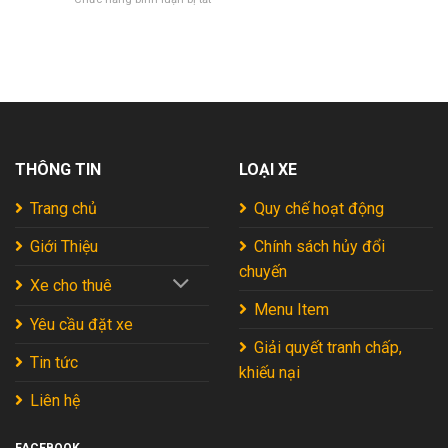
Những
Tác
Trọn
Lợi
Thiên
Bộ
Ích
Nhiên
Kinh
Khi
Giữa
Nghiệm
Nhận
Lòng
Khám
Xe
Xứ
Phá
Tại
Nẫu
Cánh
Sân
(Trọn
Đồng
Bay
Bộ
Muối
Cho
Kinh
THÔNG TIN
LOẠI XE
Đầm
Chuyến
Nghiệm)
Vua
Đi
2026
Tự
Trang chủ
Hoàn
Quy chế hoạt động
Túc
Hảo
Mới
2026
Giới Thiệu
Chính sách hủy đổi
Nhất
chuyến
2026
Xe cho thuê
Menu Item
Yêu cầu đặt xe
Giải quyết tranh chấp,
Tin tức
khiếu nại
Liên hệ