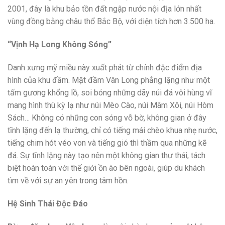
2001, đây là khu bảo tồn đất ngập nước nội địa lớn nhất
vùng đồng bằng châu thổ Bắc Bộ, với diện tích hơn 3.500 ha.
“Vịnh Hạ Long Không Sóng”
Danh xưng mỹ miều này xuất phát từ chính đặc điểm địa
hình của khu đầm. Mặt đầm Vân Long phẳng lặng như một
tấm gương khổng lồ, soi bóng những dãy núi đá vôi hùng vĩ
mang hình thù kỳ lạ như núi Mèo Cào, núi Mâm Xôi, núi Hòm
Sách… Không có những con sóng vỗ bờ, không gian ở đây
tĩnh lặng đến lạ thường, chỉ có tiếng mái chèo khua nhẹ nước,
tiếng chim hót véo von và tiếng gió thì thầm qua những kẽ
đá. Sự tĩnh lặng này tạo nên một không gian thư thái, tách
biệt hoàn toàn với thế giới ồn ào bên ngoài, giúp du khách
tìm về với sự an yên trong tâm hồn.
Hệ Sinh Thái Độc Đáo