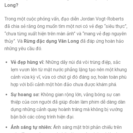
Long?
Trong một cuộc phỏng vấn, đạo diễn Jordan Vogt-Roberts
đã chia sẻ rằng ông muốn tìm một nơi có vẻ đẹp “siêu thực”,
“chưa từng xuất hiện trên màn ảnh” và “mang vẻ đẹp nguyên
thủy”. Và
Rừng đặc dụng Vân Long
đã đáp ứng hoàn hảo
những yêu cầu đó.
Vẻ đẹp hùng vĩ:
Những dãy núi đá vôi trùng điệp, sắc
lẹm vươn lên từ mặt nước phẳng lặng tạo nên một khung
cảnh vừa kỳ vĩ, vừa có chút gì đó đáng sợ, hoàn toàn phù
hợp với bối cảnh một hòn đảo chưa được khám phá.
Sự hoang sơ:
Không gian rộng lớn, vắng bóng sự can
thiệp của con người đã giúp đoàn làm phim dễ dàng dàn
dựng những cảnh quay hoành tráng mà không bị vướng
bận bởi các công trình hiện đại.
Ánh sáng tự nhiên:
Ánh sáng mặt trời phản chiếu trên