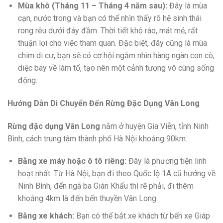
Mùa khô (Tháng 11 – Tháng 4 năm sau):
Đây là mùa
cạn, nước trong và bạn có thể nhìn thấy rõ hệ sinh thái
rong rêu dưới đáy đầm. Thời tiết khô ráo, mát mẻ, rất
thuận lợi cho việc tham quan. Đặc biệt, đây cũng là mùa
chim di cư, bạn sẽ có cơ hội ngắm nhìn hàng ngàn con cò,
diệc bay về làm tổ, tạo nên một cảnh tượng vô cùng sống
động.
Hướng Dẫn Di Chuyển Đến Rừng Đặc Dụng Vân Long
Rừng đặc dụng Vân Long
nằm ở huyện Gia Viễn, tỉnh Ninh
Bình, cách trung tâm thành phố Hà Nội khoảng 90km.
Bằng xe máy hoặc ô tô riêng:
Đây là phương tiện linh
hoạt nhất. Từ Hà Nội, bạn đi theo Quốc lộ 1A cũ hướng về
Ninh Bình, đến ngã ba Gián Khẩu thì rẽ phải, đi thêm
khoảng 4km là đến bến thuyền Vân Long.
Bằng xe khách:
Bạn có thể bắt xe khách từ bến xe Giáp