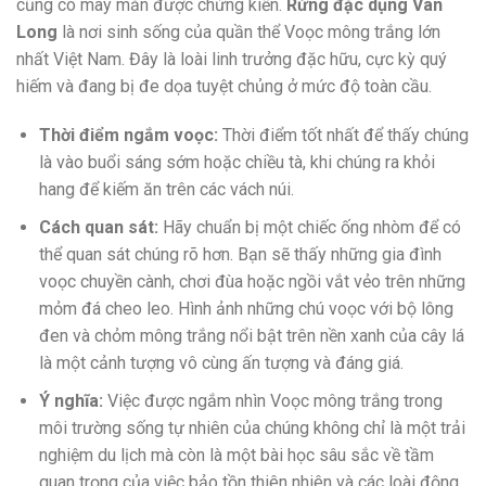
cũng có may mắn được chứng kiến.
Rừng đặc dụng Vân
Long
là nơi sinh sống của quần thể Voọc mông trắng lớn
nhất Việt Nam. Đây là loài linh trưởng đặc hữu, cực kỳ quý
hiếm và đang bị đe dọa tuyệt chủng ở mức độ toàn cầu.
Thời điểm ngắm voọc:
Thời điểm tốt nhất để thấy chúng
là vào buổi sáng sớm hoặc chiều tà, khi chúng ra khỏi
hang để kiếm ăn trên các vách núi.
Cách quan sát:
Hãy chuẩn bị một chiếc ống nhòm để có
thể quan sát chúng rõ hơn. Bạn sẽ thấy những gia đình
voọc chuyền cành, chơi đùa hoặc ngồi vắt vẻo trên những
mỏm đá cheo leo. Hình ảnh những chú voọc với bộ lông
đen và chỏm mông trắng nổi bật trên nền xanh của cây lá
là một cảnh tượng vô cùng ấn tượng và đáng giá.
Ý nghĩa:
Việc được ngắm nhìn Voọc mông trắng trong
môi trường sống tự nhiên của chúng không chỉ là một trải
nghiệm du lịch mà còn là một bài học sâu sắc về tầm
quan trọng của việc bảo tồn thiên nhiên và các loài động