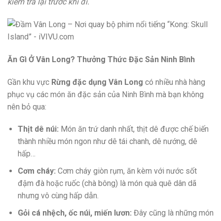
kiểm tra lại trước khi đi.
Ăn Gì Ở Vân Long? Thưởng Thức Đặc Sản Ninh Bình
Gần khu vực
Rừng đặc dụng Vân Long
có nhiều nhà hàng
phục vụ các món ăn đặc sản của Ninh Bình mà bạn không
nên bỏ qua:
Thịt dê núi:
Món ăn trứ danh nhất, thịt dê được chế biến
thành nhiều món ngon như dê tái chanh, dê nướng, dê
hấp…
Cơm cháy:
Cơm cháy giòn rụm, ăn kèm với nước sốt
đậm đà hoặc ruốc (chà bông) là món quà quê dân dã
nhưng vô cùng hấp dẫn.
Gỏi cá nhệch, ốc núi, miến lươn:
Đây cũng là những món