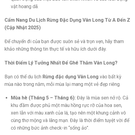
vật hoang dã.
Cẩm Nang Du Lịch Rừng Đặc Dụng Vân Long Từ A Đến Z
(Cập Nhật 2025)
Để chuyến đi của bạn được suôn sẻ và trọn vẹn, hãy tham
khảo những thông tin thực tế và hữu ích dưới đây.
Thời Điểm Lý Tưởng Nhất Để Ghé Thăm Vân Long?
Bạn có thể du lịch
Rừng đặc dụng Vân Long
vào bất kỳ
mùa nào trong năm, mỗi mùa lại mang một vẻ đẹp riêng.
Mùa hè (Tháng 5 – Tháng 6):
Đây là mùa sen nở rộ. Cả
khu đầm được phủ một màu hồng rực rỡ của hoa sen,
xen lẫn với màu xanh của lá, tạo nên một khung cảnh vô
cùng thơ mộng và lãng mạn. Đây là thời điểm tuyệt vời để
có những bức ảnh check-in “sống ảo”.