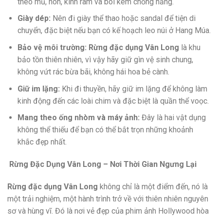
theo mũ, nón, kính râm và bôi kem chống nắng.
Giày dép:
Nên đi giày thể thao hoặc sandal để tiện di
chuyển, đặc biệt nếu bạn có kế hoạch leo núi ở Hang Múa.
Bảo vệ môi trường:
Rừng đặc dụng Vân Long
là khu
bảo tồn thiên nhiên, vì vậy hãy giữ gìn vệ sinh chung,
không vứt rác bừa bãi, không hái hoa bẻ cành.
Giữ im lặng:
Khi đi thuyền, hãy giữ im lặng để không làm
kinh động đến các loài chim và đặc biệt là quần thể voọc.
Mang theo ống nhòm và máy ảnh:
Đây là hai vật dụng
không thể thiếu để bạn có thể bắt trọn những khoảnh
khắc đẹp nhất.
Rừng Đặc Dụng Vân Long – Nơi Thời Gian Ngưng Lại
Rừng đặc dụng Vân Long
không chỉ là một điểm đến, nó là
một trải nghiệm, một hành trình trở về với thiên nhiên nguyên
sơ và hùng vĩ. Đó là nơi vẻ đẹp của phim ảnh Hollywood hòa