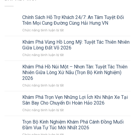
Chính Sách Hỗ Trợ Khách 24/7: An Tâm Tuyệt Đối
Trên Mọi Cung Đường Cùng Hải Hưng VN
ở
Chức năng bình luận bị tắt
Chính
Sách
Khám Phá Vùng Hồ Long Mỹ: Tuyệt Tác Thiên Nhiên
Hỗ
Giữa Lòng Đất Võ 2026
Trợ
ở
Chức năng bình luận bị tắt
Khách
Khám
24/7:
Phá
Khám Phá Hồ Núi Một – Nhơn Tân: Tuyệt Tác Thiên
An
Vùng
Tâm
Nhiên Giữa Lòng Xứ Nẫu (Trọn Bộ Kinh Nghiệm)
Hồ
Tuyệt
2026
Long
Đối
ở
Chức năng bình luận bị tắt
Mỹ:
Trên
Khám
Tuyệt
Mọi
Phá
Tác
Khám Phá Trọn Vẹn Những Lợi Ích Khi Nhận Xe Tại
Cung
Hồ
Thiên
Đường
Sân Bay Cho Chuyến Đi Hoàn Hảo 2026
Núi
Nhiên
Cùng
ở
Chức năng bình luận bị tắt
Một
Giữa
Hải
Khám
–
Lòng
Hưng
Phá
Trọn Bộ Kinh Nghiệm Khám Phá Cánh Đồng Muối
Nhơn
Đất
VN
Trọn
Tân:
Võ
Đầm Vua Tự Túc Mới Nhất 2026
Vẹn
Tuyệt
2026
ở
Chức năng bình luận bị tắt