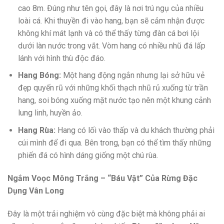
cao 8m. Đúng như tên gọi, đây là nơi trú ngụ của nhiều
loài cá. Khi thuyền đi vào hang, bạn sẽ cảm nhận được
không khí mát lạnh và có thể thấy từng đàn cá bơi lội
dưới làn nước trong vắt. Vòm hang có nhiều nhũ đá lấp
lánh với hình thù độc đáo.
Hang Bóng:
Một hang động ngắn nhưng lại sở hữu vẻ
đẹp quyến rũ với những khối thạch nhũ rủ xuống từ trần
hang, soi bóng xuống mặt nước tạo nên một khung cảnh
lung linh, huyền ảo.
Hang Rùa:
Hang có lối vào thấp và du khách thường phải
cúi mình để đi qua. Bên trong, bạn có thể tìm thấy những
phiến đá có hình dáng giống một chú rùa.
Ngắm Voọc Mông Trắng – “Báu Vật” Của Rừng Đặc
Dụng Vân Long
Đây là một trải nghiệm vô cùng đặc biệt mà không phải ai