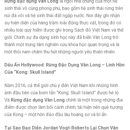
Rừng đặc dụng Vân Long
là ngôi nhà chung của một hệ
sinh thái vô cùng phong phú, bao gồm hệ sinh thái rừng trên
núi đá vôi và hệ sinh thái đất ngập nước. Nơi đây ghi nhận
sự hiện diện của hàng trăm loài động thực vật, trong đó có
nhiều loài quý hiếm được ghi trong Sách đỏ Việt Nam và thế
giới. Chính sự đa dạng sinh học này đã biến Vân Long trở
thành một trung tâm nghiên cứu khoa học quan trọng và là
một thỏi nam châm thu hút những người yêu thiên nhiên.
Dấu Ấn Hollywood: Rừng Đặc Dụng Vân Long – Linh Hồn
Của “Kong: Skull Island”
Năm 2016, cả thế giới chú ý đến Việt Nam khi những hình
ảnh đầu tiên của bom tấn “Kong: Skull Island” được hé lộ.
Và
Rừng đặc dụng Vân Long
chính là một trong những địa
điểm được chọn làm bối cảnh chính, tái hiện nên quê hương
của Kong – một hòn đảo đầu lâu hoang sơ và bí ẩn.
Tại Sao Đạo Diễn Jordan Vogt-Roberts Lại Chọn Vân