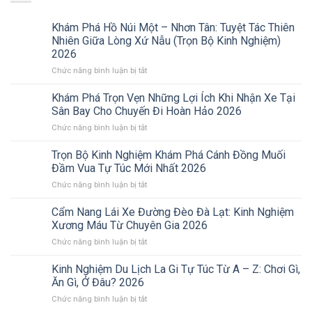
Khám Phá Hồ Núi Một – Nhơn Tân: Tuyệt Tác Thiên
Nhiên Giữa Lòng Xứ Nẫu (Trọn Bộ Kinh Nghiệm)
2026
ở
Chức năng bình luận bị tắt
Khám
Phá
Khám Phá Trọn Vẹn Những Lợi Ích Khi Nhận Xe Tại
Hồ
Sân Bay Cho Chuyến Đi Hoàn Hảo 2026
Núi
ở
Chức năng bình luận bị tắt
Một
Khám
–
Phá
Trọn Bộ Kinh Nghiệm Khám Phá Cánh Đồng Muối
Nhơn
Trọn
Tân:
Đầm Vua Tự Túc Mới Nhất 2026
Vẹn
Tuyệt
ở
Chức năng bình luận bị tắt
Những
Tác
Trọn
Lợi
Thiên
Bộ
Cẩm Nang Lái Xe Đường Đèo Đà Lạt: Kinh Nghiệm
Ích
Nhiên
Kinh
Khi
Xương Máu Từ Chuyên Gia 2026
Giữa
Nghiệm
Nhận
Lòng
ở
Chức năng bình luận bị tắt
Khám
Xe
Xứ
Cẩm
Phá
Tại
Nẫu
Nang
Kinh Nghiệm Du Lịch La Gi Tự Túc Từ A – Z: Chơi Gì,
Cánh
Sân
(Trọn
Lái
Đồng
Ăn Gì, Ở Đâu? 2026
Bay
Bộ
Xe
Muối
Cho
Kinh
ở
Chức năng bình luận bị tắt
Đường
Đầm
Chuyến
Nghiệm)
Kinh