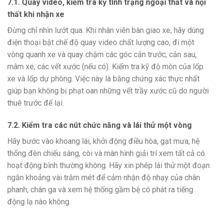
7.1. Quay video, kiểm tra kỹ tình trạng ngoại thất và nội
thất khi nhận xe
Đừng chỉ nhìn lướt qua. Khi nhân viên bàn giao xe, hãy dùng
điện thoại bật chế độ quay video chất lượng cao, đi một
vòng quanh xe và quay chậm các góc cản trước, cản sau,
mâm xe, các vết xước (nếu có). Kiểm tra kỹ độ mòn của lốp
xe và lốp dự phòng. Việc này là bằng chứng xác thực nhất
giúp bạn không bị phạt oan những vết trầy xước cũ do người
thuê trước để lại.
7.2. Kiểm tra các nút chức năng và lái thử một vòng
Hãy bước vào khoang lái, khởi động điều hòa, gạt mưa, hệ
thống đèn chiếu sáng, còi và màn hình giải trí xem tất cả có
hoạt động bình thường không. Hãy xin phép lái thử một đoạn
ngắn khoảng vài trăm mét để cảm nhận độ nhạy của chân
phanh, chân ga và xem hệ thống gầm bệ có phát ra tiếng
động lạ nào không.