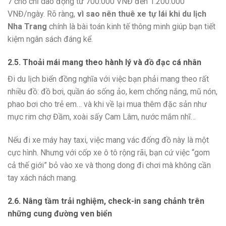
7 chỗ chỉ dao động từ 700.000 VNĐ đến 1.200.000
VNĐ/ngày. Rõ ràng,
vì sao nên thuê xe tự lái khi du lịch
Nha Trang
chính là bài toán kinh tế thông minh giúp bạn tiết
kiệm ngân sách đáng kể.
2.5. Thoải mái mang theo hành lý và đồ đạc cá nhân
Đi du lịch biển đồng nghĩa với việc bạn phải mang theo rất
nhiều đồ: đồ bơi, quần áo sống ảo, kem chống nắng, mũ nón,
phao bơi cho trẻ em… và khi về lại mua thêm đặc sản như
mực rim chợ Đầm, xoài sấy Cam Lâm, nước mắm nhĩ…
Nếu đi xe máy hay taxi, việc mang vác đống đồ này là một
cực hình. Nhưng với cốp xe ô tô rộng rãi, bạn cứ việc “gom
cả thế giới” bỏ vào xe và thong dong đi chơi mà không cần
tay xách nách mang.
2.6. Nâng tầm trải nghiệm, check-in sang chảnh trên
những cung đường ven biển