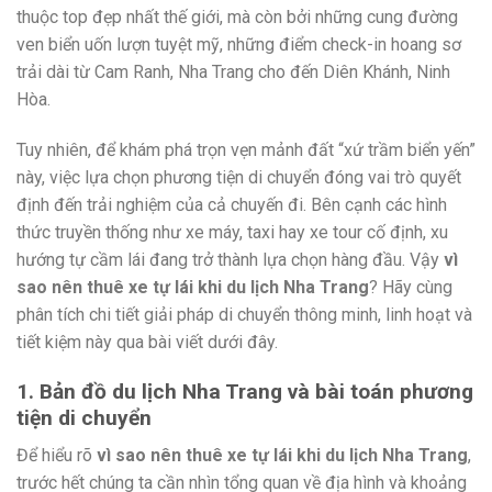
thuộc top đẹp nhất thế giới, mà còn bởi những cung đường
ven biển uốn lượn tuyệt mỹ, những điểm check-in hoang sơ
trải dài từ Cam Ranh, Nha Trang cho đến Diên Khánh, Ninh
Hòa.
Tuy nhiên, để khám phá trọn vẹn mảnh đất “xứ trầm biển yến”
này, việc lựa chọn phương tiện di chuyển đóng vai trò quyết
định đến trải nghiệm của cả chuyến đi. Bên cạnh các hình
thức truyền thống như xe máy, taxi hay xe tour cố định, xu
hướng tự cầm lái đang trở thành lựa chọn hàng đầu. Vậy
vì
sao nên thuê xe tự lái khi du lịch Nha Trang
? Hãy cùng
phân tích chi tiết giải pháp di chuyển thông minh, linh hoạt và
tiết kiệm này qua bài viết dưới đây.
1. Bản đồ du lịch Nha Trang và bài toán phương
tiện di chuyển
Để hiểu rõ
vì sao nên thuê xe tự lái khi du lịch Nha Trang
,
trước hết chúng ta cần nhìn tổng quan về địa hình và khoảng