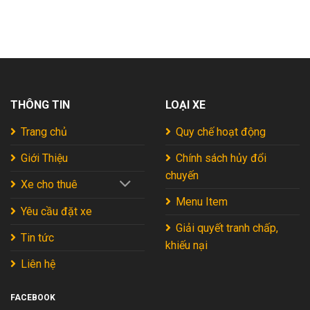
Đèo
Vua
Đi
2026
Nghiệm
Đà
Tự
Hoàn
Du
Lạt:
Túc
Hảo
Lịch
Kinh
Mới
2026
La
Nghiệm
Nhất
Gi
Xương
2026
Tự
Máu
Túc
Từ
Từ
Chuyên
THÔNG TIN
LOẠI XE
A
Gia
–
2026
Z:
Trang chủ
Quy chế hoạt động
Chơi
Gì,
Giới Thiệu
Chính sách hủy đổi
Ăn
chuyến
Gì,
Xe cho thuê
Ở
Đâu?
Menu Item
Yêu cầu đặt xe
2026
Giải quyết tranh chấp,
Tin tức
khiếu nại
Liên hệ
FACEBOOK