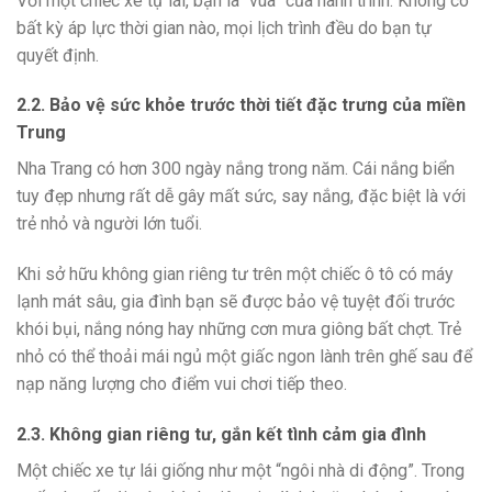
Với một chiếc xe tự lái, bạn là “vua” của hành trình. Không có
bất kỳ áp lực thời gian nào, mọi lịch trình đều do bạn tự
quyết định.
2.2. Bảo vệ sức khỏe trước thời tiết đặc trưng của miền
Trung
Nha Trang có hơn 300 ngày nắng trong năm. Cái nắng biển
tuy đẹp nhưng rất dễ gây mất sức, say nắng, đặc biệt là với
trẻ nhỏ và người lớn tuổi.
Khi sở hữu không gian riêng tư trên một chiếc ô tô có máy
lạnh mát sâu, gia đình bạn sẽ được bảo vệ tuyệt đối trước
khói bụi, nắng nóng hay những cơn mưa giông bất chợt. Trẻ
nhỏ có thể thoải mái ngủ một giấc ngon lành trên ghế sau để
nạp năng lượng cho điểm vui chơi tiếp theo.
2.3. Không gian riêng tư, gắn kết tình cảm gia đình
Một chiếc xe tự lái giống như một “ngôi nhà di động”. Trong