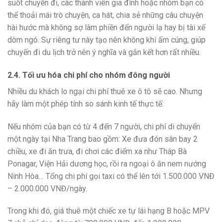
suốt chuyến đi, các thành viên gia đình hoặc nhóm bạn có
thể thoải mái trò chuyện, ca hát, chia sẻ những câu chuyện
hài hước mà không sợ làm phiền đến người lạ hay bị tài xế
dòm ngó. Sự riêng tư này tạo nên không khí ấm cúng, giúp
chuyến đi du lịch trở nên ý nghĩa và gắn kết hơn rất nhiều.
2.4. Tối ưu hóa chi phí cho nhóm đông người
Nhiều du khách lo ngại chi phí thuê xe ô tô sẽ cao. Nhưng
hãy làm một phép tính so sánh kinh tế thực tế:
Nếu nhóm của bạn có từ 4 đến 7 người, chi phí di chuyển
một ngày tại Nha Trang bao gồm: Xe đưa đón sân bay 2
chiều, xe đi ăn trưa, đi chơi các điểm xa như Tháp Bà
Ponagar, Viện Hải dương học, rồi ra ngoại ô ăn nem nướng
Ninh Hòa… Tổng chi phí gọi taxi có thể lên tới 1.500.000 VNĐ
– 2.000.000 VNĐ/ngày.
Trong khi đó, giá thuê một chiếc xe tự lái hạng B hoặc MPV