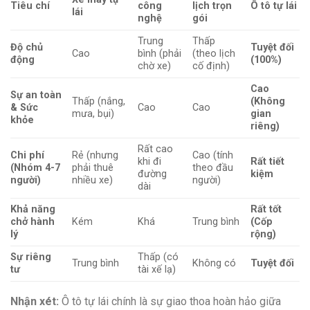
Tiêu chí
công
lịch trọn
Ô tô tự lái
lái
nghệ
gói
Trung
Thấp
Độ chủ
Tuyệt đối
Cao
bình (phải
(theo lịch
động
(100%)
chờ xe)
cố định)
Cao
Sự an toàn
Thấp (nắng,
(Không
& Sức
Cao
Cao
mưa, bụi)
gian
khỏe
riêng)
Rất cao
Chi phí
Rẻ (nhưng
Cao (tính
khi đi
Rất tiết
(Nhóm 4-7
phải thuê
theo đầu
đường
kiệm
người)
nhiều xe)
người)
dài
Khả năng
Rất tốt
chở hành
Kém
Khá
Trung bình
(Cốp
lý
rộng)
Sự riêng
Thấp (có
Trung bình
Không có
Tuyệt đối
tư
tài xế lạ)
Nhận xét:
Ô tô tự lái chính là sự giao thoa hoàn hảo giữa