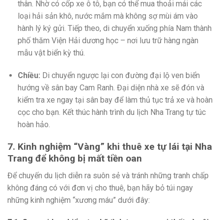
thân. Nhờ có cốp xe ô tô, bạn có thể mua thoải mái các
loại hải sản khô, nước mắm mà không sợ mùi ám vào
hành lý ký gửi. Tiếp theo, di chuyển xuống phía Nam thành
phố thăm Viện Hải dương học – nơi lưu trữ hàng ngàn
mẫu vật biển kỳ thú.
Chiều:
Di chuyển ngược lại con đường đại lộ ven biển
hướng về sân bay Cam Ranh. Đại diện nhà xe sẽ đón và
kiểm tra xe ngay tại sân bay để làm thủ tục trả xe và hoàn
cọc cho bạn. Kết thúc hành trình du lịch Nha Trang tự túc
hoàn hảo.
7. Kinh nghiệm “Vàng” khi thuê xe tự lái tại Nha
Trang để không bị mất tiền oan
Để chuyến du lịch diễn ra suôn sẻ và tránh những tranh chấp
không đáng có với đơn vị cho thuê, bạn hãy bỏ túi ngay
những kinh nghiệm “xương máu” dưới đây: