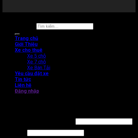
Copyright 2026 ©
Thuê xe tự lái
Tìm kiếm:
Trang chủ
Giới Thiệu
Xe cho thuê
Xe 5 chỗ
Xe 7 chỗ
Xe Bán Tải
Yêu cầu đặt xe
Tin tức
Liên hệ
Đăng nhập
THUÊ XE TỰ LÁI CAM LÂM - BẮC BÁN ĐẢO CAM RANH
Đăng nhập
Tên tài khoản hoặc địa chỉ email
*
Mật khẩu
*