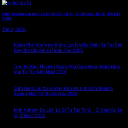
Kinh Nghiệm Du Lịch La Gi Tự Túc Từ A – Z: Chơi Gì, Ăn Gì, Ở Đâu?
2026
Th8 3, 2026
BÀI VIẾT MỚI
Khám Phá Trọn Vẹn Những Lợi Ích Khi Nhận Xe Tại Sân
Bay Cho Chuyến Đi Hoàn Hảo 2026
Chức năng bình luận
bị tắt
ở Khám Phá Trọn Vẹn Những Lợi Ích Khi Nhận Xe
Tại Sân Bay Cho Chuyến Đi Hoàn Hảo 2026
Trọn Bộ Kinh Nghiệm Khám Phá Cánh Đồng Muối Đầm
Vua Tự Túc Mới Nhất 2026
Chức năng bình luận bị tắt
ở
Trọn Bộ Kinh Nghiệm Khám Phá Cánh Đồng Muối Đầm
Vua Tự Túc Mới Nhất 2026
Cẩm Nang Lái Xe Đường Đèo Đà Lạt: Kinh Nghiệm
Xương Máu Từ Chuyên Gia 2026
Chức năng bình luận bị
tắt
ở Cẩm Nang Lái Xe Đường Đèo Đà Lạt: Kinh Nghiệm
Xương Máu Từ Chuyên Gia 2026
Kinh Nghiệm Du Lịch La Gi Tự Túc Từ A – Z: Chơi Gì, Ăn
Gì, Ở Đâu? 2026
Chức năng bình luận bị tắt
ở Kinh
Nghiệm Du Lịch La Gi Tự Túc Từ A – Z: Chơi Gì, Ăn Gì, Ở
Đâu? 2026