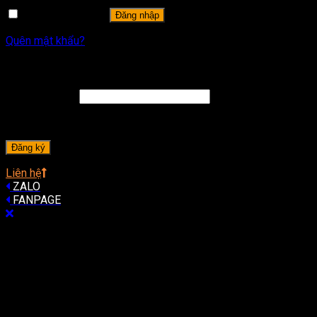
Ghi nhớ mật khẩu
Đăng nhập
Quên mật khẩu?
Đăng ký
Địa chỉ email
*
A password will be sent to your email address.
Đăng ký
Liên hệ
ZALO
FANPAGE