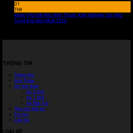
01
Th8
Khám Phá Bãi Rêu Ninh Thuận: Kinh Nghiệm Săn Rêu
Tuyệt Đẹp Mới Nhất 2026
Chức năng bình luận bị tắt
ở
Khám Phá Bãi Rêu Ninh Thuận: Kinh Nghiệm Săn Rêu
Tuyệt Đẹp Mới Nhất 2026
THÔNG TIN
Trang chủ
Giới Thiệu
Xe cho thuê
Xe 5 chỗ
Xe 7 chỗ
Xe Bán Tải
Yêu cầu đặt xe
Tin tức
Liên hệ
LOẠI XE