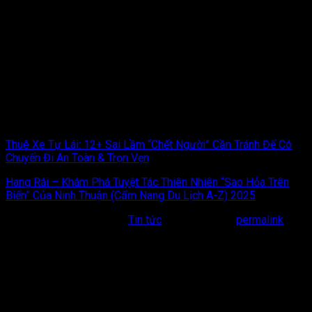
Mực nướng sa tế Cam Ranh
không chỉ đơn thuần là một món
ăn ngon, nó là một phần của văn hóa, là niềm tự hào của người
dân xứ biển. Món ăn là sự kết tinh của sản vật tươi ngon từ
biển cả và sự khéo léo, tinh tế trong cách chế biến của con
người. Hy vọng rằng, với những chia sẻ chi tiết trong bài viết
này, bạn không chỉ hiểu thêm về một đặc sản nổi tiếng mà còn
có thể tự tin mang hương vị tuyệt vời của
Mực nướng sa tế
Cam Ranh
về với gia đình mình. Chúc bạn thành công và có
những trải nghiệm ẩm thực thật đáng nhớ!
Thuê Xe Tự Lái: 12+ Sai Lầm “Chết Người” Cần Tránh Để Có
Chuyến Đi An Toàn & Trọn Vẹn
Hang Rái – Khám Phá Tuyệt Tác Thiên Nhiên “Sao Hỏa Trên
Biển” Của Ninh Thuận (Cẩm Nang Du Lịch A-Z) 2025
This entry was posted in
Tin tức
. Bookmark the
permalink
.
Bài viết liên quan