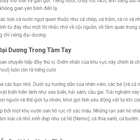
ấy thư thái và gần gũi. Tiếng nước chảy róc rách, ánh sáng dịu n
hông gian yên bình đến lạ.
ác loài cá nước ngọt quen thuộc như cá chép, cá trắm, cá rô và nh
rình từ đây như một lời nhắc nhở về cội nguồn, về tầm quan trọng 
g chỉ riêng đại dương.
 Đại Dương Trong Tầm Tay
ian chuyển tiếp đầy thú vị. Điểm nhấn của khu vực này chính là ch
l) luôn rộn rã tiếng cười.
a các bạn nhỏ. Dưới sự hướng dẫn của nhân viên, các bé (và cả 
vật biển hiền lành như sao biển, hải sâm, cầu gai. Trải nghiệm nà
n người và thế giới tự nhiên, khơi gợi tình yêu động vật từ khi cò
p bởi một khu vườn san hô rực rỡ sắc màu. Những rạn san hô nhâ
trăm loài cá nhỏ xinh đẹp như cá hề (Nemo), cá thia xanh, cá bướm