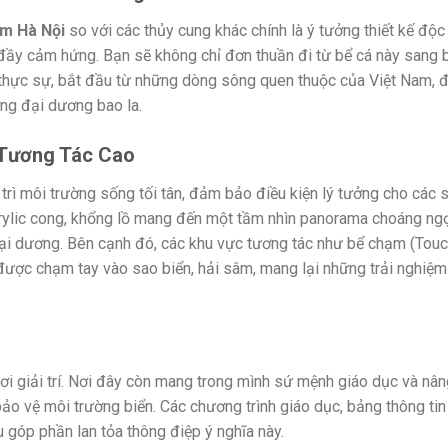
um Hà Nội
so với các thủy cung khác chính là ý tưởng thiết kế độc
 đầy cảm hứng. Bạn sẽ không chỉ đơn thuần đi từ bể cá này sang 
thực sự, bắt đầu từ những dòng sông quen thuộc của Việt Nam, đ
ờng đại dương bao la.
 Tương Tác Cao
trì môi trường sống tối tân, đảm bảo điều kiện lý tưởng cho các 
acrylic cong, khổng lồ mang đến một tầm nhìn panorama choáng ng
i dương. Bên cạnh đó, các khu vực tương tác như bể chạm (Tou
 được chạm tay vào sao biển, hải sâm, mang lại những trải nghiệm
ơi giải trí. Nơi đây còn mang trong mình sứ mệnh giáo dục và nâ
o vệ môi trường biển. Các chương trình giáo dục, bảng thông tin
u góp phần lan tỏa thông điệp ý nghĩa này.