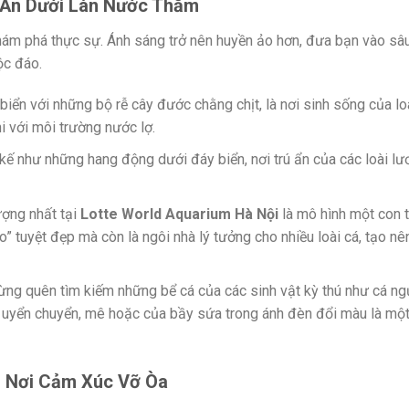
í Ẩn Dưới Làn Nước Thẳm
hám phá thực sự. Ánh sáng trở nên huyền ảo hơn, đưa bạn vào sâ
ộc đáo.
 biển với những bộ rễ cây đước chằng chịt, là nơi sinh sống của lo
hi với môi trường nước lợ.
kế như những hang động dưới đáy biển, nơi trú ẩn của các loài lư
ượng nhất tại
Lotte World Aquarium Hà Nội
là mô hình một con 
 tuyệt đẹp mà còn là ngôi nhà lý tưởng cho nhiều loài cá, tạo nê
ừng quên tìm kiếm những bể cá của các sinh vật kỳ thú như cá ng
uyển chuyển, mê hoặc của bầy sứa trong ánh đèn đổi màu là một 
– Nơi Cảm Xúc Vỡ Òa