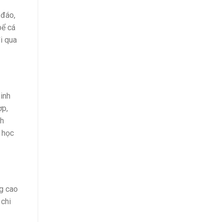
 đáo,
bể cá
i qua
sinh
ợp,
ch
 học
ng cao
 chi