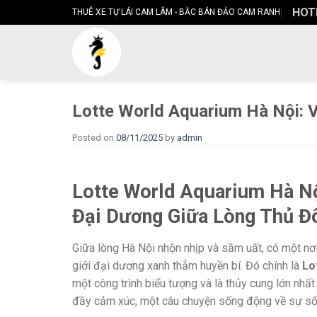
Skip
HOTL
THUÊ XE TỰ LÁI CAM LÂM - BẮC BÁN ĐẢO CAM RANH
to
content
Lotte World Aquarium Hà Nội: 
Posted on
08/11/2025
by
admin
Lotte World Aquarium Hà N
Đại Dương Giữa Lòng Thủ Đ
Giữa lòng Hà Nội nhộn nhịp và sầm uất, có một nơi
giới đại dương xanh thẳm huyền bí. Đó chính là
Lo
một công trình biểu tượng và là thủy cung lớn nhất
đầy cảm xúc, một câu chuyện sống động về sự số