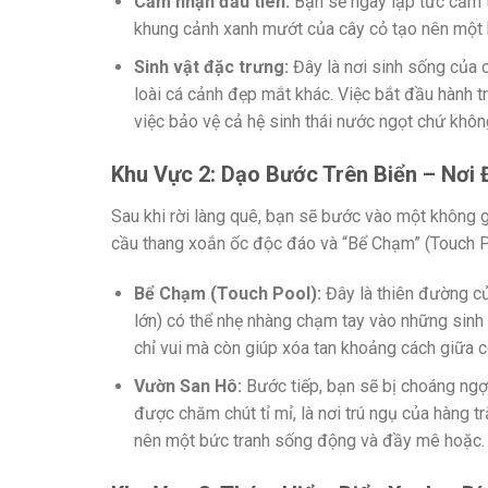
Cảm nhận đầu tiên:
Bạn sẽ ngay lập tức cảm th
khung cảnh xanh mướt của cây cỏ tạo nên một k
Sinh vật đặc trưng:
Đây là nơi sinh sống của c
loài cá cảnh đẹp mắt khác. Việc bắt đầu hành t
việc bảo vệ cả hệ sinh thái nước ngọt chứ khôn
Khu Vực 2: Dạo Bước Trên Biển – Nơi
Sau khi rời làng quê, bạn sẽ bước vào một không g
cầu thang xoắn ốc độc đáo và “Bể Chạm” (Touch Poo
Bể Chạm (Touch Pool):
Đây là thiên đường củ
lớn) có thể nhẹ nhàng chạm tay vào những sinh 
chỉ vui mà còn giúp xóa tan khoảng cách giữa co
Vườn San Hô:
Bước tiếp, bạn sẽ bị choáng ngợ
được chăm chút tỉ mỉ, là nơi trú ngụ của hàng 
nên một bức tranh sống động và đầy mê hoặc.