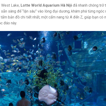
l West Lake,
Lotte World Aquarium Hà Nội
đã nhanh chóng trở 
ã sẵn sàng để “lặn sâu” vào lòng đại dương, khám phá từng ngóc
à tấm bản đồ chi tiết nhất, một cẩm nang từ A đến Z, giúp bạn có 
ộc đáo này.