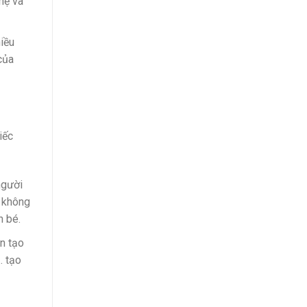
hẹ và
iều
của
iếc
người
y không
n bé.
n tạo
… tạo