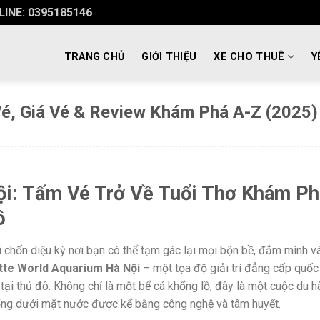
INE: 0395185146
TRANG CHỦ
GIỚI THIỆU
XE CHO THUÊ
Y
Vé, Giá Vé & Review Khám Phá A-Z (2025)
ội: Tấm Vé Trở Về Tuổi Thơ Khám Ph
ô
 chốn diệu kỳ nơi bạn có thể tạm gác lại mọi bộn bề, đắm mình v
tte World Aquarium Hà Nội
– một tọa độ giải trí đẳng cấp quốc 
 tại thủ đô. Không chỉ là một bể cá khổng lồ, đây là một cuộc du h
ng dưới mặt nước được kể bằng công nghệ và tâm huyết.