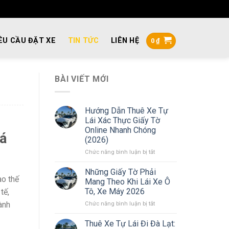
ÊU CẦU ĐẶT XE
TIN TỨC
LIÊN HỆ
0
₫
BÀI VIẾT MỚI
Hướng Dẫn Thuê Xe Tự
Lái Xác Thực Giấy Tờ
Online Nhanh Chóng
á
(2026)
ở
Chức năng bình luận bị tắt
Hướng
Dẫn
Những Giấy Tờ Phải
Thuê
ào thế
Mang Theo Khi Lái Xe Ô
Xe
Tô, Xe Máy 2026
tế,
Tự
ở
ành
Chức năng bình luận bị tắt
Lái
Những
Xác
Giấy
Thực
Thuê Xe Tự Lái Đi Đà Lạt: