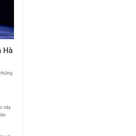
m Hà
 những
ực này
iền