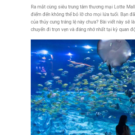
Ra mắt cùng siêu trung tâm thương mại Lotte Mal
điểm đến không thể bỏ lỡ cho mọi lứa tuổi. Bạn đ
của thủy cung tráng lệ này chưa? Bài viết này sẽ l
chuyến đi trọn vẹn và đáng nhớ nhất tại kỳ quan đ