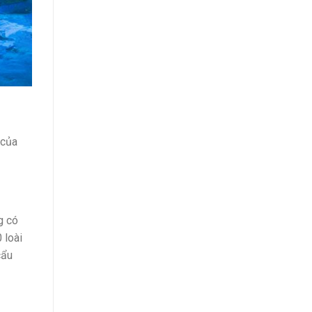
Từ
A
Đến
Z
 của
g có
 loài
cẩu