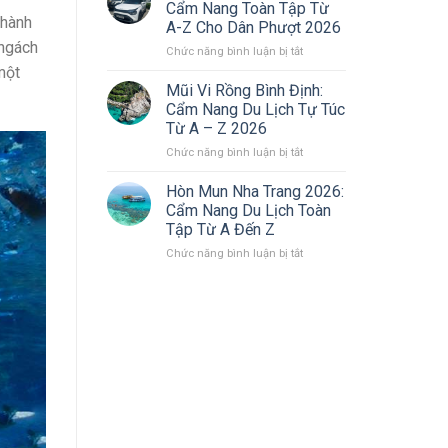
Tờ
Giấy
Cẩm Nang Toàn Tập Từ
Phải
Tờ
thành
A-Z Cho Dân Phượt 2026
Mang
Online
 ngách
ở
Chức năng bình luận bị tắt
Theo
Nhanh
Thuê
Khi
Chóng
một
Xe
Lái
(2026)
Mũi Vi Rồng Bình Định:
Tự
Xe
Cẩm Nang Du Lịch Tự Túc
Lái
Ô
Từ A – Z 2026
Đi
Tô,
ở
Chức năng bình luận bị tắt
Đà
Xe
Mũi
Lạt:
Máy
Vi
Cẩm
2026
Hòn Mun Nha Trang 2026:
Rồng
Nang
Cẩm Nang Du Lịch Toàn
Bình
Toàn
Tập Từ A Đến Z
Định:
Tập
ở
Chức năng bình luận bị tắt
Cẩm
Từ
Hòn
Nang
A-
Mun
Du
Z
Nha
Lịch
Cho
Trang
Tự
Dân
2026:
Túc
Phượt
Cẩm
Từ
2026
Nang
A
Du
–
Lịch
Z
Toàn
2026
Tập