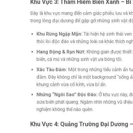
Khu Vực 3: Thám Hiểm Biển Xanh – B
Đây là khu vực mang đến cảm giác phiêu lưu và k
trong lòng đại dương để gặp gỡ những sinh vật đ
Khu Rừng Ngập Mặn:
Tái hiện hệ sinh thái ven
thòi lòi độc đáo và những loài cá khác thích ng
Hang Động & Rạn Nứt:
Không gian được thiết 
biển, cá mú và những sinh vật ưa bóng tối.
Xác Tàu Đắm:
Một trong những tiểu cảnh ấn t
đắm. Đây không chỉ là một background “sống ảo”
khung cảnh vừa cổ kính, vừa bí ẩn.
Những “Ngôi Sao” Độc Đáo:
Ở khu vực này, đ
sứa biển phát quang. Ngắm nhìn những vũ điệu 
nghiệm không thể nào quên.
Khu Vực 4: Quảng Trường Đại Dương 