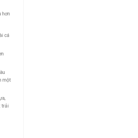
u hơn
ài cá
ơn
tàu
n một
ựa,
trải