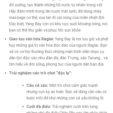
đổ xuống, tạo thành những hồ nước tự nhiên trong vắt.
Hãy đắm mình trong làn nước mát lạnh, để dòng chảy
massage cơ thể, xua tan đi cái nóng của miền nhiệt đới.
Đặc biệt, Yang Bay còn có khu vực suối khoáng nóng, nơi
bạn có thể thư giãn và phục hồi sức khỏe.
Giao lưu văn hóa Raglai:
Yang Bay là nơi lưu giữ và phát
huy những giá trị văn hóa độc đáo của người Raglai. Bạn
sẽ có cơ hội thưởng thức những màn trình diễn nhạc cụ
dân tộc đặc sắc như đàn đá, đàn T’rưng, sáo Tacung… và
tìm hiểu về đời sống, phong tục của người dân bản địa.
Trải nghiệm các trò chơi “độc lạ”:
Câu cá sấu:
Một trò chơi cảm giác mạnh
nhưng cực kỳ an toàn. Bạn sẽ dùng cần câu có
buộc mồi để nhử những con cá sấu khổng lồ.
Cưỡi đà điểu:
Trải nghiệm cưỡi trên lưng
những chú đà điểu Châu Phi cao lớn chắc chắn