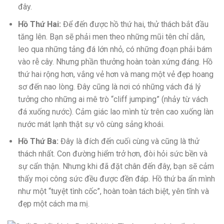
đây.
Hồ Thứ Hai:
Để đến được hồ thứ hai, thử thách bắt đầu
tăng lên. Bạn sẽ phải men theo những mũi tên chỉ dẫn,
leo qua những tảng đá lớn nhỏ, có những đoạn phải bám
vào rễ cây. Nhưng phần thưởng hoàn toàn xứng đáng. Hồ
thứ hai rộng hơn, vắng vẻ hơn và mang một vẻ đẹp hoang
sơ đến nao lòng. Đây cũng là nơi có những vách đá lý
tưởng cho những ai mê trò “cliff jumping” (nhảy từ vách
đá xuống nước). Cảm giác lao mình từ trên cao xuống làn
nước mát lạnh thật sự vô cùng sảng khoái.
Hồ Thứ Ba:
Đây là đích đến cuối cùng và cũng là thử
thách nhất. Con đường hiểm trở hơn, đòi hỏi sức bền và
sự cẩn thận. Nhưng khi đã đặt chân đến đây, bạn sẽ cảm
thấy mọi công sức đều được đền đáp. Hồ thứ ba ẩn mình
như một “tuyệt tình cốc”, hoàn toàn tách biệt, yên tĩnh và
đẹp một cách ma mị.