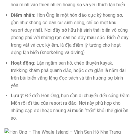
hòa mình vào thiên nhiên hoang sơ và yêu thích lặn biển.
Điểm nhấn:
Hòn Ông là một hòn đảo cực kỳ hoang sơ,
gần như không có dân cư sinh sống, chỉ có một khu
resort duy nhất. Nơi đây sở hữu hệ sinh thái biển vô cùng
phong phú với những rạn san hô đầy màu sắc. Biển ở đây
trong vắt và cực kỳ êm, là địa điểm lý tưởng cho hoạt
động lặn biển (snorkeling và diving).
Hoạt động:
Lặn ngắm san hô, chèo thuyền kayak,
trekking khám phá quanh đảo, hoặc đơn giản là nằm dài
trên bãi biển vắng lặng đọc sách và tận hưởng sự bình
yên.
Lưu ý:
Để đến Hòn Ông, bạn cần di chuyển đến cảng Đầm
Môn rồi đi tàu của resort ra đảo. Nơi này phù hợp cho
những cặp đôi hoặc những ai muốn “trốn” khỏi thế giới ồn
ào.