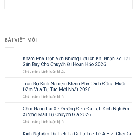
BÀI VIẾT MỚI
Khám Phá Trọn Vẹn Những Lợi Ích Khi Nhận Xe Tại
Sân Bay Cho Chuyến Đi Hoàn Hảo 2026
ở
Chức năng bình luận bị tắt
Khám
Phá
Trọn Bộ Kinh Nghiệm Khám Phá Cánh Đồng Muối
Trọn
Đầm Vua Tự Túc Mới Nhất 2026
Vẹn
ở
Chức năng bình luận bị tắt
Những
Trọn
Lợi
Bộ
Cẩm Nang Lái Xe Đường Đèo Đà Lạt: Kinh Nghiệm
Ích
Kinh
Khi
Xương Máu Từ Chuyên Gia 2026
Nghiệm
Nhận
ở
Chức năng bình luận bị tắt
Khám
Xe
Cẩm
Phá
Tại
Nang
Kinh Nghiệm Du Lịch La Gi Tự Túc Từ A – Z: Chơi Gì,
Cánh
Sân