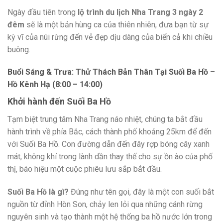
Ngày đầu tiên trong
lộ trình du lịch Nha Trang 3 ngày 2
đêm
sẽ là một bản hùng ca của thiên nhiên, đưa bạn từ sự
kỳ vĩ của núi rừng đến vẻ đẹp dịu dàng của biển cả khi chiều
buông.
Buổi Sáng & Trưa: Thử Thách Bản Thân Tại Suối Ba Hồ –
Hồ Kênh Hạ (8:00 – 14:00)
Khởi hành đến Suối Ba Hồ
Tạm biệt trung tâm Nha Trang náo nhiệt, chúng ta bắt đầu
hành trình về phía Bắc, cách thành phố khoảng 25km để đến
với Suối Ba Hồ. Con đường dẫn đến đây rợp bóng cây xanh
mát, không khí trong lành dần thay thế cho sự ồn ào của phố
thị, báo hiệu một cuộc phiêu lưu sắp bắt đầu.
Suối Ba Hồ là gì?
Đúng như tên gọi, đây là một con suối bắt
nguồn từ đỉnh Hòn Son, chảy len lỏi qua những cánh rừng
nguyên sinh và tạo thành một hệ thống ba hồ nước lớn trong