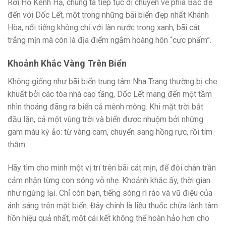
Rời Hồ Kênh Hạ, chúng ta tiếp tục di chuyển về phía Bắc để
đến với Dốc Lết, một trong những bãi biển đẹp nhất Khánh
Hòa, nổi tiếng không chỉ với làn nước trong xanh, bãi cát
trắng mịn mà còn là địa điểm ngắm hoàng hôn “cực phẩm”.
Khoảnh Khắc Vàng Trên Biển
Không giống như bãi biển trung tâm Nha Trang thường bị che
khuất bởi các tòa nhà cao tầng, Dốc Lết mang đến một tầm
nhìn thoáng đãng ra biển cả mênh mông. Khi mặt trời bắt
đầu lặn, cả một vùng trời và biển được nhuộm bởi những
gam màu kỳ ảo: từ vàng cam, chuyển sang hồng rực, rồi tím
thẫm.
Hãy tìm cho mình một vị trí trên bãi cát mịn, để đôi chân trần
cảm nhận từng con sóng vỗ nhẹ. Khoảnh khắc ấy, thời gian
như ngừng lại. Chỉ còn bạn, tiếng sóng rì rào và vũ điệu của
ánh sáng trên mặt biển. Đây chính là liều thuốc chữa lành tâm
hồn hiệu quả nhất, một cái kết không thể hoàn hảo hơn cho