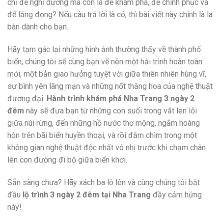
chỉ để nghỉ dưỡng mà còn là để khám phá, để chinh phục và
để lắng đọng? Nếu câu trả lời là có, thì bài viết này chính là la
bàn dành cho bạn.
Hãy tạm gác lại những hình ảnh thường thấy về thành phố
biển, chúng tôi sẽ cùng bạn vẽ nên một hải trình hoàn toàn
mới, một bản giao hưởng tuyệt vời giữa thiên nhiên hùng vĩ,
sự bình yên lãng mạn và những nốt thăng hoa của nghệ thuật
đương đại.
Hành trình khám phá Nha Trang 3 ngày 2
đêm
này sẽ đưa bạn từ những con suối trong vắt len lỏi
giữa núi rừng, đến những hồ nước thơ mộng, ngắm hoàng
hôn trên bãi biển huyền thoại, và rồi đắm chìm trong một
không gian nghệ thuật độc nhất vô nhị trước khi chạm chân
lên con đường đi bộ giữa biển khơi.
Sẵn sàng chưa? Hãy xách ba lô lên và cùng chúng tôi bắt
đầu
lộ trình 3 ngày 2 đêm tại Nha Trang
đầy cảm hứng
này!