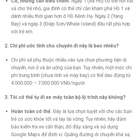
Có, nhưng cần điều chỉnh.
Ngày 1 (Ba Hồ) có thể hơi vất
vả cho trẻ nhỏ, gia đình có thể chỉ cần khám phá Hồ 1 và
dành nhiều thời gian hơn ở Hồ Kênh Hạ. Ngày 2 (Yang
Bay) và ngày 3 (Điệp Sơn/Whale Island) đều rất phù hợp
với trẻ em.
2. Chi phí ước tính cho chuyến đi này là bao nhiêu?
Chi phí sẽ phụ thuộc nhiều vào lựa chọn phương tiện di
chuyển, nơi ở và ăn uống của bạn. Tuy nhiên, một mức chi
phí trung bình (chưa tính vé máy bay) có thể dao động từ
4.000.000 – 7.000.000 VNĐ/người.
3. Tôi có thể tự đi xe máy toàn bộ lộ trình này không?
Hoàn toàn có thể.
Đây là lựa chọn tuyệt vời cho các bạn
trẻ có sức khỏe tốt và tay lái vững. Tuy nhiên, hãy đảm
bảo kiểm tra xe cẩn thận, đổ đầy xăng và sử dụng
Google Maps để định vị. Quãng đường di chuyển khá xa,