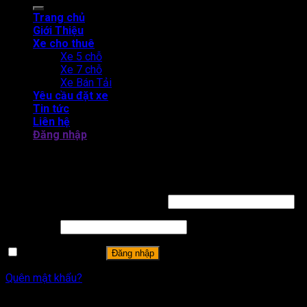
Trang chủ
Giới Thiệu
Xe cho thuê
Xe 5 chỗ
Xe 7 chỗ
Xe Bán Tải
Yêu cầu đặt xe
Tin tức
Liên hệ
Đăng nhập
THUÊ XE TỰ LÁI CAM LÂM - BẮC BÁN ĐẢO CAM RANH
Đăng nhập
Tên tài khoản hoặc địa chỉ email
*
Mật khẩu
*
Ghi nhớ mật khẩu
Đăng nhập
Quên mật khẩu?
Đăng ký