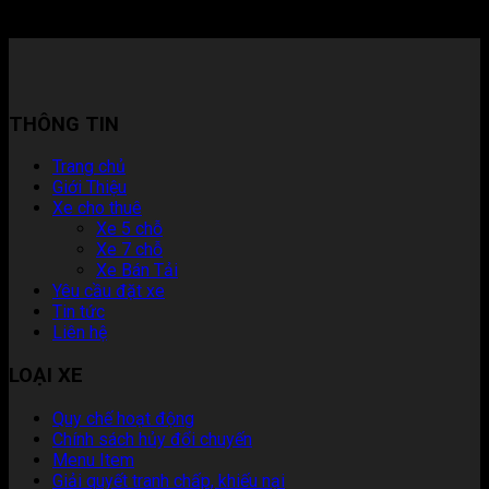
Đâu? 2026
THÔNG TIN
Trang chủ
Giới Thiệu
Xe cho thuê
Xe 5 chỗ
Xe 7 chỗ
Xe Bán Tải
Yêu cầu đặt xe
Tin tức
Liên hệ
LOẠI XE
Quy chế hoạt động
Chính sách hủy đổi chuyến
Menu Item
Giải quyết tranh chấp, khiếu nại