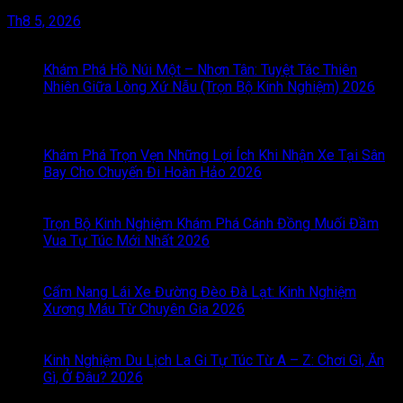
Th8 5, 2026
BÀI VIẾT MỚI
Khám Phá Hồ Núi Một – Nhơn Tân: Tuyệt Tác Thiên
Nhiên Giữa Lòng Xứ Nẫu (Trọn Bộ Kinh Nghiệm) 2026
Chức năng bình luận bị tắt
ở Khám Phá Hồ Núi Một –
Nhơn Tân: Tuyệt Tác Thiên Nhiên Giữa Lòng Xứ Nẫu (Trọn
Bộ Kinh Nghiệm) 2026
Khám Phá Trọn Vẹn Những Lợi Ích Khi Nhận Xe Tại Sân
Bay Cho Chuyến Đi Hoàn Hảo 2026
Chức năng bình luận
bị tắt
ở Khám Phá Trọn Vẹn Những Lợi Ích Khi Nhận Xe
Tại Sân Bay Cho Chuyến Đi Hoàn Hảo 2026
Trọn Bộ Kinh Nghiệm Khám Phá Cánh Đồng Muối Đầm
Vua Tự Túc Mới Nhất 2026
Chức năng bình luận bị tắt
ở
Trọn Bộ Kinh Nghiệm Khám Phá Cánh Đồng Muối Đầm
Vua Tự Túc Mới Nhất 2026
Cẩm Nang Lái Xe Đường Đèo Đà Lạt: Kinh Nghiệm
Xương Máu Từ Chuyên Gia 2026
Chức năng bình luận bị
tắt
ở Cẩm Nang Lái Xe Đường Đèo Đà Lạt: Kinh Nghiệm
Xương Máu Từ Chuyên Gia 2026
Kinh Nghiệm Du Lịch La Gi Tự Túc Từ A – Z: Chơi Gì, Ăn
Gì, Ở Đâu? 2026
Chức năng bình luận bị tắt
ở Kinh
Nghiệm Du Lịch La Gi Tự Túc Từ A – Z: Chơi Gì, Ăn Gì, Ở