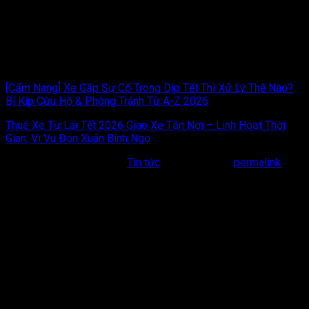
3. Nên mua chiếu Hới dệt tay hay dệt máy?
Nếu bạn cần giá
rẻ, mẫu mã đa dạng, dùng phổ thông thì chiếu máy là lựa chọn
tốt. Nếu bạn muốn trải nghiệm độ bền 10 năm, cảm giác nằm
êm ái, mát lạnh và muốn biếu tặng món quà sang trọng, hãy
chọn chiếu dệt tay thủ công.
[Cẩm Nang] Xe Gặp Sự Cố Trong Dịp Tết Thì Xử Lý Thế Nào?
Bí Kíp Cứu Hộ & Phòng Tránh Từ A-Z 2026
Thuê Xe Tự Lái Tết 2026 Giao Xe Tận Nơi – Linh Hoạt Thời
Gian, Vi Vu Đón Xuân Bính Ngọ
This entry was posted in
Tin tức
. Bookmark the
permalink
.
Bài viết liên quan