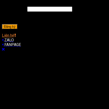
Địa chỉ email
*
A password will be sent to your email address.
Đăng ký
Liên hệ
ZALO
FANPAGE