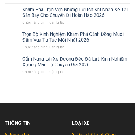
Khám
Tuyệt
Phá
Tác
Khám Phá Trọn Vẹn Những Lợi Ích Khi Nhận Xe Tại
Hồ
Thiên
Sân Bay Cho Chuyến Đi Hoàn Hảo 2026
Núi
Nhiên
ở
Chức năng bình luận bị tắt
Một
Giữa
Khám
–
Lòng
Phá
Trọn Bộ Kinh Nghiệm Khám Phá Cánh Đồng Muối
Nhơn
Đất
Trọn
Tân:
Võ
Đầm Vua Tự Túc Mới Nhất 2026
Vẹn
Tuyệt
2026
ở
Chức năng bình luận bị tắt
Những
Tác
Trọn
Lợi
Thiên
Bộ
Cẩm Nang Lái Xe Đường Đèo Đà Lạt: Kinh Nghiệm
Ích
Nhiên
Kinh
Khi
Xương Máu Từ Chuyên Gia 2026
Giữa
Nghiệm
Nhận
Lòng
ở
Chức năng bình luận bị tắt
Khám
Xe
Xứ
Cẩm
Phá
Tại
Nẫu
Nang
Cánh
Sân
(Trọn
Lái
Đồng
Bay
Bộ
Xe
Muối
Cho
Kinh
Đường
Đầm
Chuyến
Nghiệm)
Đèo
Vua
Đi
2026
Đà
Tự
Hoàn
Lạt:
Túc
Hảo
Kinh
Mới
2026
THÔNG TIN
LOẠI XE
Nghiệm
Nhất
Xương
2026
Máu
Trang chủ
Quy chế hoạt động