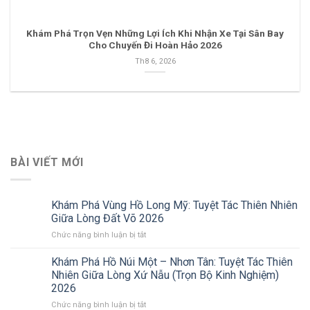
Khám Phá Trọn Vẹn Những Lợi Ích Khi Nhận Xe Tại Sân Bay
Cho Chuyến Đi Hoàn Hảo 2026
Th8 6, 2026
BÀI VIẾT MỚI
Khám Phá Vùng Hồ Long Mỹ: Tuyệt Tác Thiên Nhiên
Giữa Lòng Đất Võ 2026
ở
Chức năng bình luận bị tắt
Khám
Phá
Khám Phá Hồ Núi Một – Nhơn Tân: Tuyệt Tác Thiên
Vùng
Nhiên Giữa Lòng Xứ Nẫu (Trọn Bộ Kinh Nghiệm)
Hồ
2026
Long
ở
Chức năng bình luận bị tắt
Mỹ: