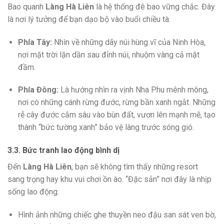
Bao quanh
Làng Hà Liên
là hệ thống đê bao vững chắc. Đây
là nơi lý tưởng để bạn dạo bộ vào buổi chiều tà.
Phía Tây:
Nhìn về những dãy núi hùng vĩ của Ninh Hòa,
nơi mặt trời lặn dần sau đỉnh núi, nhuộm vàng cả mặt
đầm.
Phía Đông:
Là hướng nhìn ra vịnh Nha Phu mênh mông,
nơi có những cánh rừng đước, rừng bần xanh ngắt. Những
rễ cây đước cắm sâu vào bùn đất, vươn lên mạnh mẽ, tạo
thành “bức tường xanh” bảo vệ làng trước sóng gió.
3.3. Bức tranh lao động bình dị
Đến
Làng Hà Liên
, bạn sẽ không tìm thấy những resort
sang trọng hay khu vui chơi ồn ào. “Đặc sản” nơi đây là nhịp
sống lao động.
Hình ảnh những chiếc ghe thuyền neo đậu san sát ven bờ,