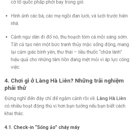
cờ tổ quốc phấp phới bay trong gió.
Hình ảnh các bà, các mẹ ngồi đan lưới, vá lưới trước hiên
nhà.
Cảnh ngư dân đi đổ nò, thu hoạch tôm cá mỗi sáng sớm.
Tất cả tạo nên một bức tranh thủy mặc sống động, mang
lại cảm giác bình yên, thư thái – liều thuốc “chữa lành”
hiệu quả cho những tâm hồn đang mệt mỏi vì áp lực công
việc.
4. Chơi gì ở Làng Hà Liên? Những trải nghiệm
phải thử
Đừng nghĩ đến đây chỉ để ngắm cảnh rồi về.
Làng Hà Liên
có nhiều hoạt động thú vị hơn bạn tưởng nếu bạn biết cách
khai thác.
4.1. Check-in “Sống ảo” cháy máy