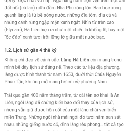
địa lý “độc nhất vô nhị”. Ngôi làng nằm trọn vẹn trên một dải
đất nổi (cù lao) giữa đầm Nha Phu rộng lớn. Bao bọc xung
quanh làng là tứ bề sông nước, những đìa tôm, đìa cá và
những cánh rừng ngập mặn xanh ngát. Nhìn từ trên cao
(Flycam), Hà Liên hiện ra như một chiếc lá khổng lồ, hay một
“ốc đảo” xanh tươi trôi lững lờ giữa mặt nước bạc.
1.2. Lịch sử gần 4 thế kỷ
Không chỉ đẹp về cảnh sắc,
Làng Hà Liên
còn mang trong
mình bề dày lịch sử đáng nể. Theo các tư liệu địa phương,
làng được hình thành từ năm 1653, dưới thời Chúa Nguyễn
Phúc Tần, khi ông mở mang bờ cõi về phương Nam.
Trải qua gần 400 năm thăng trầm, từ cái tên sơ khai là An
Liên, ngôi làng đã chứng kiến bao đổi thay của lịch sử,
nhưng vẫn giữ được hồn cốt của một làng chài ven biển
miền Trung. Những ngôi nhà mái ngói đỏ tươi nằm san sát
nhau, những giếng nước cổ, đình làng rêu phong… tất cả tạo