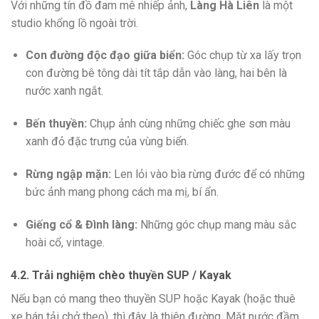
Với những tín đồ đam mê nhiếp ảnh,
Làng Hà Liên
là một
studio khổng lồ ngoài trời.
Con đường độc đạo giữa biển:
Góc chụp từ xa lấy trọn
con đường bê tông dài tít tắp dẫn vào làng, hai bên là
nước xanh ngắt.
Bến thuyền:
Chụp ảnh cùng những chiếc ghe sơn màu
xanh đỏ đặc trưng của vùng biển.
Rừng ngập mặn:
Len lỏi vào bìa rừng đước để có những
bức ảnh mang phong cách ma mị, bí ẩn.
Giếng cổ & Đình làng:
Những góc chụp mang màu sắc
hoài cổ, vintage.
4.2. Trải nghiệm chèo thuyền SUP / Kayak
Nếu bạn có mang theo thuyền SUP hoặc Kayak (hoặc thuê
xe bán tải chở theo), thì đây là thiên đường. Mặt nước đầm