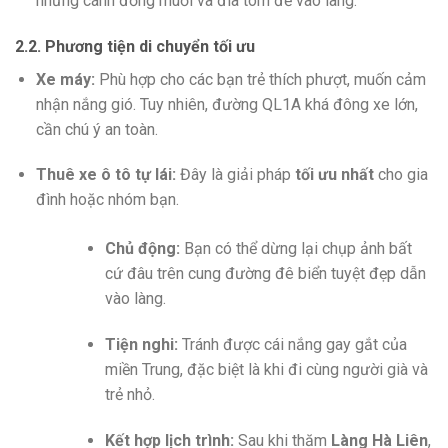
những cánh đồng muối và đìa tôm để vào làng.
2.2. Phương tiện di chuyển tối ưu
Xe máy:
Phù hợp cho các bạn trẻ thích phượt, muốn cảm
nhận nắng gió. Tuy nhiên, đường QL1A khá đông xe lớn,
cần chú ý an toàn.
Thuê xe ô tô tự lái:
Đây là giải pháp
tối ưu nhất
cho gia
đình hoặc nhóm bạn.
Chủ động:
Bạn có thể dừng lại chụp ảnh bất
cứ đâu trên cung đường đê biển tuyệt đẹp dẫn
vào làng.
Tiện nghi:
Tránh được cái nắng gay gắt của
miền Trung, đặc biệt là khi đi cùng người già và
trẻ nhỏ.
Kết hợp lịch trình:
Sau khi thăm
Làng Hà Liên
,