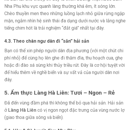
Nha Phu khu vực quanh làng thường khá êm, ít sóng lớn.
Chèo thuyền men theo những luồng lạch nhỏ giữa rừng ngập
mặn, ngắm nhìn hệ sinh thái đa dạng dưới nước và lắng nghe
tiếng chim hót là trải nghiệm “đắt giá” nhất tại đây.
4.3. Theo chân ngư dân đi “săn” hải sản
Bạn có thể xin phép người dân địa phương (với một chút chi
phí nhỏ) để cùng họ lên ghe đi thăm đìa, thu hoạch cua, ghẹ
hoặc đi đào sá sùng khi thủy triều rút. Đây là cơ hội tuyệt vời
để hiểu thêm về nghề biển và sự vất vả của người dân nơi
đây.
5. Ẩm thực Làng Hà Liên: Tươi – Ngon – Rẻ
Đã đến vùng đầm phá thì không thể bỏ qua hải sản. Hải sản
ở
Làng Hà Liên
có vị ngon ngọt đặc trưng của vùng nước lợ
(giao thoa giữa sông và biển).