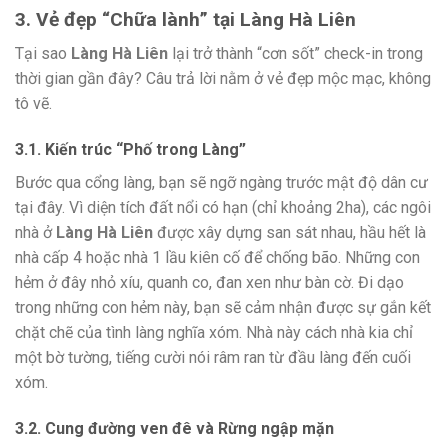
3. Vẻ đẹp “Chữa lành” tại Làng Hà Liên
Tại sao
Làng Hà Liên
lại trở thành “cơn sốt” check-in trong
thời gian gần đây? Câu trả lời nằm ở vẻ đẹp mộc mạc, không
tô vẽ.
3.1. Kiến trúc “Phố trong Làng”
Bước qua cổng làng, bạn sẽ ngỡ ngàng trước mật độ dân cư
tại đây. Vì diện tích đất nổi có hạn (chỉ khoảng 2ha), các ngôi
nhà ở
Làng Hà Liên
được xây dựng san sát nhau, hầu hết là
nhà cấp 4 hoặc nhà 1 lầu kiên cố để chống bão. Những con
hẻm ở đây nhỏ xíu, quanh co, đan xen như bàn cờ. Đi dạo
trong những con hẻm này, bạn sẽ cảm nhận được sự gắn kết
chặt chẽ của tình làng nghĩa xóm. Nhà này cách nhà kia chỉ
một bờ tường, tiếng cười nói râm ran từ đầu làng đến cuối
xóm.
3.2. Cung đường ven đê và Rừng ngập mặn