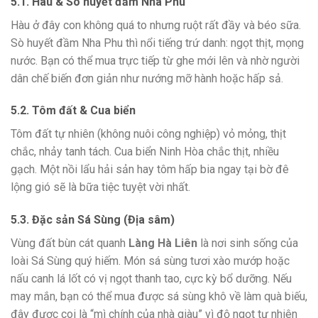
5.1. Hàu & Sò huyết đầm Nha Phu
Hàu ở đây con không quá to nhưng ruột rất đầy và béo sữa.
Sò huyết đầm Nha Phu thì nổi tiếng trứ danh: ngọt thịt, mọng
nước. Bạn có thể mua trực tiếp từ ghe mới lên và nhờ người
dân chế biến đơn giản như nướng mỡ hành hoặc hấp sả.
5.2. Tôm đất & Cua biển
Tôm đất tự nhiên (không nuôi công nghiệp) vỏ mỏng, thịt
chắc, nhảy tanh tách. Cua biển Ninh Hòa chắc thịt, nhiều
gạch. Một nồi lẩu hải sản hay tôm hấp bia ngay tại bờ đê
lộng gió sẽ là bữa tiệc tuyệt vời nhất.
5.3. Đặc sản Sá Sùng (Địa sâm)
Vùng đất bùn cát quanh
Làng Hà Liên
là nơi sinh sống của
loài Sá Sùng quý hiếm. Món sá sùng tươi xào mướp hoặc
nấu canh lá lốt có vị ngọt thanh tao, cực kỳ bổ dưỡng. Nếu
may mắn, bạn có thể mua được sá sùng khô về làm quà biếu,
đây được coi là “mì chính của nhà giàu” vì độ ngọt tự nhiên