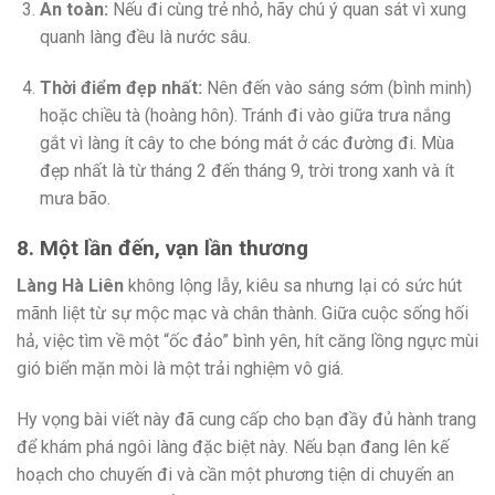
An toàn:
Nếu đi cùng trẻ nhỏ, hãy chú ý quan sát vì xung
quanh làng đều là nước sâu.
Thời điểm đẹp nhất:
Nên đến vào sáng sớm (bình minh)
hoặc chiều tà (hoàng hôn). Tránh đi vào giữa trưa nắng
gắt vì làng ít cây to che bóng mát ở các đường đi. Mùa
đẹp nhất là từ tháng 2 đến tháng 9, trời trong xanh và ít
mưa bão.
8. Một lần đến, vạn lần thương
Làng Hà Liên
không lộng lẫy, kiêu sa nhưng lại có sức hút
mãnh liệt từ sự mộc mạc và chân thành. Giữa cuộc sống hối
hả, việc tìm về một “ốc đảo” bình yên, hít căng lồng ngực mùi
gió biển mặn mòi là một trải nghiệm vô giá.
Hy vọng bài viết này đã cung cấp cho bạn đầy đủ hành trang
để khám phá ngôi làng đặc biệt này. Nếu bạn đang lên kế
hoạch cho chuyến đi và cần một phương tiện di chuyển an