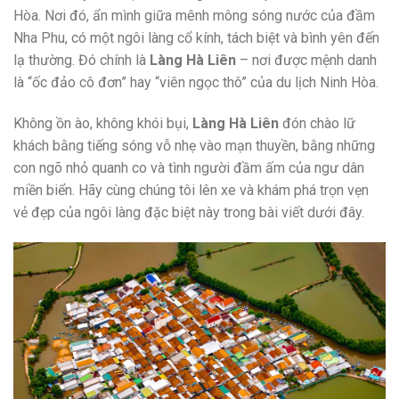
Hòa. Nơi đó, ẩn mình giữa mênh mông sóng nước của đầm
Nha Phu, có một ngôi làng cổ kính, tách biệt và bình yên đến
lạ thường. Đó chính là
Làng Hà Liên
– nơi được mệnh danh
là “ốc đảo cô đơn” hay “viên ngọc thô” của du lịch Ninh Hòa.
Không ồn ào, không khói bụi,
Làng Hà Liên
đón chào lữ
khách bằng tiếng sóng vỗ nhẹ vào mạn thuyền, bằng những
con ngõ nhỏ quanh co và tình người đầm ấm của ngư dân
miền biển. Hãy cùng chúng tôi lên xe và khám phá trọn vẹn
vẻ đẹp của ngôi làng đặc biệt này trong bài viết dưới đây.