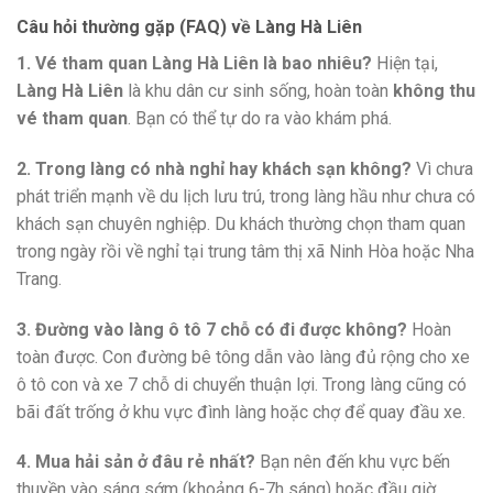
Câu hỏi thường gặp (FAQ) về Làng Hà Liên
1. Vé tham quan Làng Hà Liên là bao nhiêu?
Hiện tại,
Làng Hà Liên
là khu dân cư sinh sống, hoàn toàn
không thu
vé tham quan
. Bạn có thể tự do ra vào khám phá.
2. Trong làng có nhà nghỉ hay khách sạn không?
Vì chưa
phát triển mạnh về du lịch lưu trú, trong làng hầu như chưa có
khách sạn chuyên nghiệp. Du khách thường chọn tham quan
trong ngày rồi về nghỉ tại trung tâm thị xã Ninh Hòa hoặc Nha
Trang.
3. Đường vào làng ô tô 7 chỗ có đi được không?
Hoàn
toàn được. Con đường bê tông dẫn vào làng đủ rộng cho xe
ô tô con và xe 7 chỗ di chuyển thuận lợi. Trong làng cũng có
bãi đất trống ở khu vực đình làng hoặc chợ để quay đầu xe.
4. Mua hải sản ở đâu rẻ nhất?
Bạn nên đến khu vực bến
thuyền vào sáng sớm (khoảng 6-7h sáng) hoặc đầu giờ