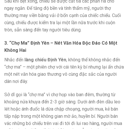
Sau khi dệt xong, chiếu sẽ được cắt tỉa các phần rìa cho
ngay ngắn. Để tăng độ bền và tính thẩm mỹ, người thợ
thường may viền bằng vải ở bốn cạnh của chiếc chiếu. Cuối
cùng, chiếu được kiểm tra lại một lần nữa trước khi cuộn
tròn, sẵn sàng đến tay người tiêu dùng.
3. “Chợ Ma” Định Yên – Nét Văn Hóa Độc Đáo Có Một
Không Hai
Nhắc đến
làng chiếu Định Yên
, không thể không nhắc đến
“chợ ma” – một phiên chợ với cái tên kỳ bí nhưng lại ẩn chứa
một nét văn hóa giao thương vô cùng đặc sắc của người
dân nơi đây.
Sở dĩ gọi là “chợ ma” vì chợ họp vào ban đêm, thường từ
khoảng nửa khuya đến 2-3 giờ sáng. Dưới ánh đèn dầu leo
lét hoặc ánh đuốc lá dừa chập choạng, người mua, kẻ bán
tấp nập trong một không gian mờ ảo, huyền bí. Người bán
vác những bó chiếu trên vai đi tới đi lui rao hàng, người mua