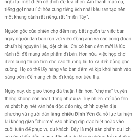
ngồi tại một điểm cố định để lựa chọn. Âm thanh mặc cả,
tiếng gọi nhau í ới hòa cùng tiếng ếch nhái kêu ran tạo nên
một khung cảnh rất riêng, rất “miền Tây”.
Nguồn gốc của phiên chợ đêm này bắt nguồn từ việc ban
ngày người dân bận rộn với việc đồng áng và các công đoạn
chuẩn bị nguyên liệu, dệt chiếu. Chỉ có ban đêm mới là lúc
rảnh rỗi để mang sản phẩm đi bán. Hơn nữa, việc họp chợ
đêm cũng thuận tiện cho các thương lái từ xa đến bằng ghe,
xuồng. Họ có thể lấy hàng vào ban đêm và kịp khởi hành vào
sáng sớm để mang chiếu đi khắp nơi tiêu thụ.
Ngày nay, do giao thông đã thuận tiện hơn, “chợ ma” truyền
thống không còn hoạt động như xưa. Tuy nhiên, để bảo tồn
và phát huy nét văn hóa độc đáo này, chính quyền địa
phương và người dân
làng chiếu Định Yên
đã nỗ lực tái hiện
lại không gian “chợ ma” vào những dịp đặc biệt hoặc vào
cuối tuần để phục vụ du khách. Đây là một sản phẩm du lịch
vô cùng hấp dẫn, mang đến cho du khách những trải nghiệm