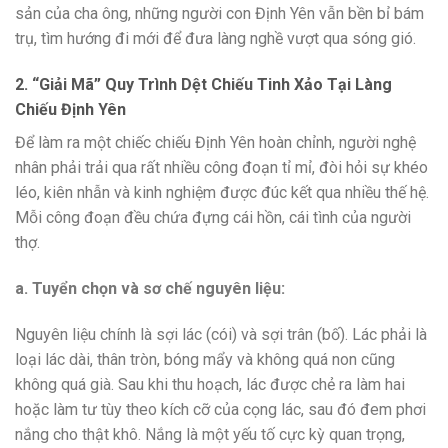
sản của cha ông, những người con Định Yên vẫn bền bỉ bám
trụ, tìm hướng đi mới để đưa làng nghề vượt qua sóng gió.
2. “Giải Mã” Quy Trình Dệt Chiếu Tinh Xảo Tại Làng
Chiếu Định Yên
Để làm ra một chiếc chiếu Định Yên hoàn chỉnh, người nghệ
nhân phải trải qua rất nhiều công đoạn tỉ mỉ, đòi hỏi sự khéo
léo, kiên nhẫn và kinh nghiệm được đúc kết qua nhiều thế hệ.
Mỗi công đoạn đều chứa đựng cái hồn, cái tình của người
thợ.
a. Tuyển chọn và sơ chế nguyên liệu:
Nguyên liệu chính là sợi lác (cói) và sợi trân (bố). Lác phải là
loại lác dài, thân tròn, bóng mẩy và không quá non cũng
không quá già. Sau khi thu hoạch, lác được chẻ ra làm hai
hoặc làm tư tùy theo kích cỡ của cọng lác, sau đó đem phơi
nắng cho thật khô. Nắng là một yếu tố cực kỳ quan trọng,