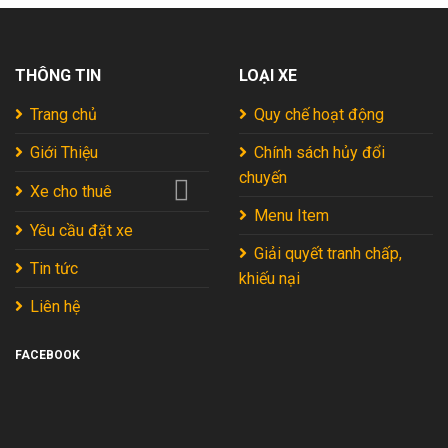
Đèo
Vua
Đi
2026
Đà
Tự
Hoàn
Lạt:
Túc
Hảo
Kinh
Mới
2026
THÔNG TIN
LOẠI XE
Nghiệm
Nhất
Xương
2026
Máu
Trang chủ
Quy chế hoạt động
Từ
Chuyên
Giới Thiệu
Chính sách hủy đổi
Gia
chuyến
2026
Xe cho thuê
Menu Item
Yêu cầu đặt xe
Giải quyết tranh chấp,
Tin tức
khiếu nại
Liên hệ
FACEBOOK