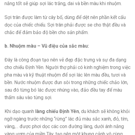
nắng tốt sẽ giúp sợi lác trắng, dai và bền màu khi nhuộm.
Sợi trân được làm từ cây bố, dùng để dệt nên phần kết cấu
dọc của chiếc chiếu. Sợi trân phải được se cho thật đều và
chắc để đảm bảo độ bền cho sản phẩm.
b. Nhuộm màu – Vũ điệu của sắc màu:
Đây là công đoạn tạo nên vẻ đẹp đặc trưng và sự đa dạng
cho chiếu Định Yên. Người thợ phải có kinh nghiệm trong việc
pha màu và kỹ thuật nhuộm để sợi lác lên màu đều, tươi và
bền. Nước nhuộm được đun sôi trong những chiếc chảo lớn,
sau đó từng bó lác được nhúng vào, đảo đều tay để màu
thấm sâu vào từng sợi.
Khi dạo quanh
làng chiếu Định Yên
, du khách sẽ không khỏi
ngỡ ngàng trước những “rừng” lác đủ màu sắc xanh, đỏ, tím,
vàng,… được phơi dọc các con đường làng, dưới ánh nắng
vàng ươm của miền Tây, tạo nên một khung cảnh vô cùng