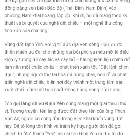
thế kỷ, gắn liền với quá trình di cư của những lưu dân từ vùng
đồng bằng ven biển Bắc Bộ (Thái Bình, Nam Định) vào
phương Nam khai hoang, lập ấp. Khi đi, họ đã mang theo kỹ
thuật và bí quyết của nghề dệt chiếu – một nghề thủ công
tinh xảo của cha ông.
Vùng đất Định Yên, với vị trí đắc địa ven sông Hậu, được
thiên nhiên ưu đãi cho những bãi bồi phù sa màu mỡ, là điều
kiện lý tưởng để cây lác và cây bố – hai nguyên liệu chính để
làm nên một chiếc chiếu – phát triển xanh tốt. “Đất lành chim
đậu”, những người thợ tài hoa đã dừng chân, bén rễ và phát
triển nghề dệt chiếu, biến nơi đây thành một trung tâm sản
xuất chiếu sầm uất bậc nhất Đồng bằng sông Cửu Long.
Tên gọi
làng chiếu Định Yên
cũng mang một giai thoại thú
vị. Tương truyền, tên làng được đặt theo tên của ông Phan
Văn An, người có công đầu trong việc khai khẩn vùng đất
này. Để tỏ lòng tôn kính và tránh kỵ húy, người dân đã gọi
chệch từ “An” thành “Yên”, và cái tên Định Yên ra đời từ đó,