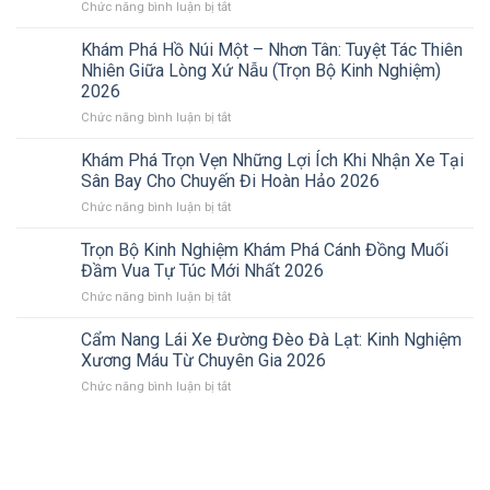
ở
Chức năng bình luận bị tắt
Khám
Phá
Khám Phá Hồ Núi Một – Nhơn Tân: Tuyệt Tác Thiên
Vùng
Nhiên Giữa Lòng Xứ Nẫu (Trọn Bộ Kinh Nghiệm)
Hồ
2026
Long
ở
Chức năng bình luận bị tắt
Mỹ:
Khám
Tuyệt
Phá
Tác
Khám Phá Trọn Vẹn Những Lợi Ích Khi Nhận Xe Tại
Hồ
Thiên
Sân Bay Cho Chuyến Đi Hoàn Hảo 2026
Núi
Nhiên
ở
Chức năng bình luận bị tắt
Một
Giữa
Khám
–
Lòng
Phá
Trọn Bộ Kinh Nghiệm Khám Phá Cánh Đồng Muối
Nhơn
Đất
Trọn
Tân:
Võ
Đầm Vua Tự Túc Mới Nhất 2026
Vẹn
Tuyệt
2026
ở
Chức năng bình luận bị tắt
Những
Tác
Trọn
Lợi
Thiên
Bộ
Cẩm Nang Lái Xe Đường Đèo Đà Lạt: Kinh Nghiệm
Ích
Nhiên
Kinh
Khi
Xương Máu Từ Chuyên Gia 2026
Giữa
Nghiệm
Nhận
Lòng
ở
Chức năng bình luận bị tắt
Khám
Xe
Xứ
Cẩm
Phá
Tại
Nẫu
Nang
Cánh
Sân
(Trọn
Lái
Đồng
Bay
Bộ
Xe
Muối
Cho
Kinh
Đường
Đầm
Chuyến
Nghiệm)