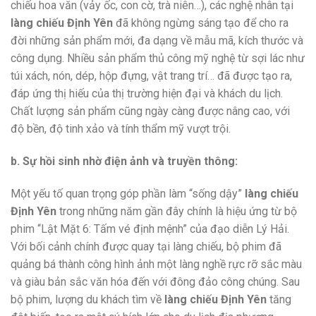
chiếu hoa văn (vảy ốc, con cờ, trà niên…), các nghệ nhân tại
làng chiếu Định Yên
đã không ngừng sáng tạo để cho ra
đời những sản phẩm mới, đa dạng về mẫu mã, kích thước và
công dụng. Nhiều sản phẩm thủ công mỹ nghệ từ sợi lác như
túi xách, nón, dép, hộp đựng, vật trang trí… đã được tạo ra,
đáp ứng thị hiếu của thị trường hiện đại và khách du lịch.
Chất lượng sản phẩm cũng ngày càng được nâng cao, với
độ bền, độ tinh xảo và tính thẩm mỹ vượt trội.
b. Sự hồi sinh nhờ điện ảnh và truyền thông:
Một yếu tố quan trọng góp phần làm “sống dậy”
làng chiếu
Định Yên
trong những năm gần đây chính là hiệu ứng từ bộ
phim “Lật Mặt 6: Tấm vé định mệnh” của đạo diễn Lý Hải.
Với bối cảnh chính được quay tại làng chiếu, bộ phim đã
quảng bá thành công hình ảnh một làng nghề rực rỡ sắc màu
và giàu bản sắc văn hóa đến với đông đảo công chúng. Sau
bộ phim, lượng du khách tìm về
làng chiếu Định Yên
tăng