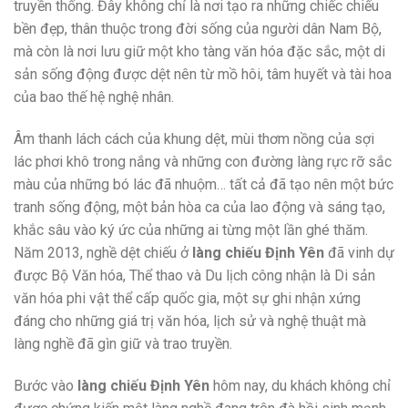
truyền thống. Đây không chỉ là nơi tạo ra những chiếc chiếu
bền đẹp, thân thuộc trong đời sống của người dân Nam Bộ,
mà còn là nơi lưu giữ một kho tàng văn hóa đặc sắc, một di
sản sống động được dệt nên từ mồ hôi, tâm huyết và tài hoa
của bao thế hệ nghệ nhân.
Âm thanh lách cách của khung dệt, mùi thơm nồng của sợi
lác phơi khô trong nắng và những con đường làng rực rỡ sắc
màu của những bó lác đã nhuộm… tất cả đã tạo nên một bức
tranh sống động, một bản hòa ca của lao động và sáng tạo,
khắc sâu vào ký ức của những ai từng một lần ghé thăm.
Năm 2013, nghề dệt chiếu ở
làng chiếu Định Yên
đã vinh dự
được Bộ Văn hóa, Thể thao và Du lịch công nhận là Di sản
văn hóa phi vật thể cấp quốc gia, một sự ghi nhận xứng
đáng cho những giá trị văn hóa, lịch sử và nghệ thuật mà
làng nghề đã gìn giữ và trao truyền.
Bước vào
làng chiếu Định Yên
hôm nay, du khách không chỉ