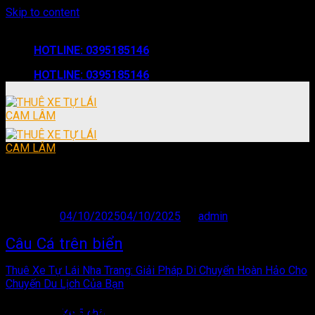
Skip to content
THUÊ XE TỰ LÁI CAM LÂM - BẮC BÁN ĐẢO CAM RANH
HOTLINE: 0395185146
HOTLINE: 0395185146
Dịch Vụ Câu Cá Đêm Trên Ghe Độc Đáo
Tại Nha Trang 2025
Posted on
04/10/2025
04/10/2025
by
admin
Trang chủ
Câu Cá trên biển
Giới Thiệu
Thuê Xe Tự Lái Nha Trang: Giải Pháp Di Chuyển Hoàn Hảo Cho
Chuyến Du Lịch Của Bạn
Xe cho thuê
Dịch vụ câu cá đêm trên biển đầy sắc màu và
Xe 5 chỗ