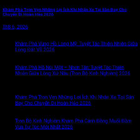
Khám Phá Trọn Vẹn Những Lợi Ích Khi Nhận Xe Tại Sân Bay Cho
Chuyến Đi Hoàn Hảo 2026
Th8 6, 2026
BÀI VIẾT MỚI
Khám Phá Vùng Hồ Long Mỹ: Tuyệt Tác Thiên Nhiên Giữa
Lòng Đất Võ 2026
Chức năng bình luận bị tắt
ở Khám
Phá Vùng Hồ Long Mỹ: Tuyệt Tác Thiên Nhiên Giữa Lòng
Đất Võ 2026
Khám Phá Hồ Núi Một – Nhơn Tân: Tuyệt Tác Thiên
Nhiên Giữa Lòng Xứ Nẫu (Trọn Bộ Kinh Nghiệm) 2026
Chức năng bình luận bị tắt
ở Khám Phá Hồ Núi Một –
Nhơn Tân: Tuyệt Tác Thiên Nhiên Giữa Lòng Xứ Nẫu (Trọn
Bộ Kinh Nghiệm) 2026
Khám Phá Trọn Vẹn Những Lợi Ích Khi Nhận Xe Tại Sân
Bay Cho Chuyến Đi Hoàn Hảo 2026
Chức năng bình luận
bị tắt
ở Khám Phá Trọn Vẹn Những Lợi Ích Khi Nhận Xe
Tại Sân Bay Cho Chuyến Đi Hoàn Hảo 2026
Trọn Bộ Kinh Nghiệm Khám Phá Cánh Đồng Muối Đầm
Vua Tự Túc Mới Nhất 2026
Chức năng bình luận bị tắt
ở
Trọn Bộ Kinh Nghiệm Khám Phá Cánh Đồng Muối Đầm
Vua Tự Túc Mới Nhất 2026