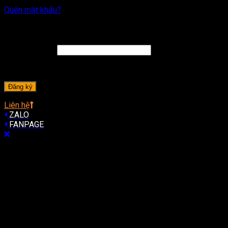
Quên mật khẩu?
Đăng ký
Địa chỉ email
*
A password will be sent to your email address.
Đăng ký
Liên hệ
ZALO
FANPAGE