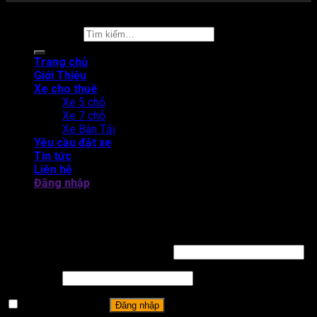
Copyright 2026 ©
Thuê xe tự lái
Tìm kiếm:
Trang chủ
Giới Thiệu
Xe cho thuê
Xe 5 chỗ
Xe 7 chỗ
Xe Bán Tải
Yêu cầu đặt xe
Tin tức
Liên hệ
Đăng nhập
THUÊ XE TỰ LÁI CAM LÂM - BẮC BÁN ĐẢO CAM RANH
Đăng nhập
Tên tài khoản hoặc địa chỉ email
*
Mật khẩu
*
Ghi nhớ mật khẩu
Đăng nhập