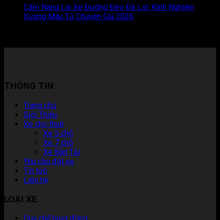
Cẩm Nang Lái Xe Đường Đèo Đà Lạt: Kinh Nghiệm
Xương Máu Từ Chuyên Gia 2026
Chức năng bình luận bị
tắt
ở Cẩm Nang Lái Xe Đường Đèo Đà Lạt: Kinh Nghiệm
Xương Máu Từ Chuyên Gia 2026
THÔNG TIN
Trang chủ
Giới Thiệu
Xe cho thuê
Xe 5 chỗ
Xe 7 chỗ
Xe Bán Tải
Yêu cầu đặt xe
Tin tức
Liên hệ
LOẠI XE
Quy chế hoạt động