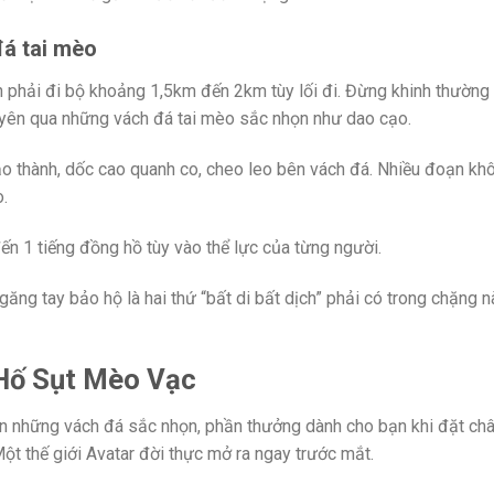
đá tai mèo
n phải đi bộ khoảng 1,5km đến 2km tùy lối đi. Đừng khinh thường
uyên qua những vách đá tai mèo sắc nhọn như dao cạo.
 thành, dốc cao quanh co, cheo leo bên vách đá. Nhiều đoạn kh
.
n 1 tiếng đồng hồ tùy vào thể lực của từng người.
ăng tay bảo hộ là hai thứ “bất di bất dịch” phải có trong chặng 
 Hố Sụt Mèo Vạc
ên những vách đá sắc nhọn, phần thưởng dành cho bạn khi đặt ch
ột thế giới Avatar đời thực mở ra ngay trước mắt.