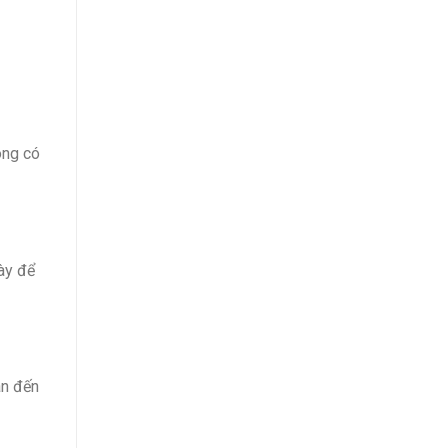
ông có
này để
ân đến