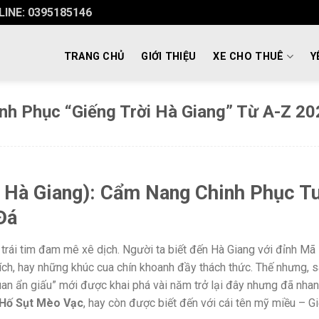
INE: 0395185146
TRANG CHỦ
GIỚI THIỆU
XE CHO THUÊ
Y
h Phục “Giếng Trời Hà Giang” Từ A-Z 20
 Hà Giang): Cẩm Nang Chinh Phục T
Đá
 trái tim đam mê xê dịch. Người ta biết đến Hà Giang với đỉnh Mã
ch, hay những khúc cua chín khoanh đầy thách thức. Thế nhưng, 
an ẩn giấu” mới được khai phá vài năm trở lại đây nhưng đã nha
Hố Sụt Mèo Vạc
, hay còn được biết đến với cái tên mỹ miều – G