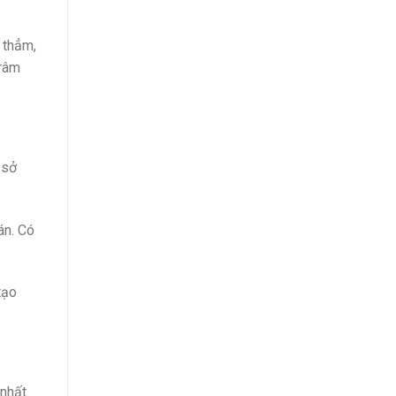
 thẳm,
 râm
sở
án. Có
tạo
 nhất