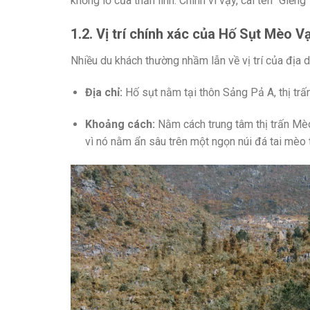
khổng lồ của thần linh. Chính vì vậy, cái tên “Giến
1.2. Vị trí chính xác của Hố Sụt Mèo V
Nhiều du khách thường nhầm lẫn về vị trí của địa 
Địa chỉ:
Hố sụt nằm tại thôn Sảng Pả A, thị trấ
Khoảng cách:
Nằm cách trung tâm thị trấn Mè
vì nó nằm ẩn sâu trên một ngọn núi đá tai mèo t