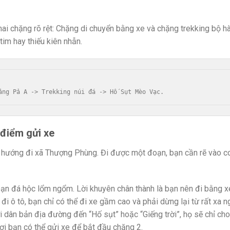
ai chặng rõ rệt: Chặng di chuyển bằng xe và chặng trekking bộ hà
im hay thiếu kiên nhẫn.
 điểm gửi xe
o hướng đi xã Thượng Phùng. Đi được một đoạn, bạn cần rẽ vào c
oạn đá hộc lổm ngổm. Lời khuyên chân thành là bạn nên đi bằng 
i ô tô, bạn chỉ có thể đi xe gầm cao và phải dừng lại từ rất xa n
i dân bản địa đường đến “Hố sụt” hoặc “Giếng trời”, họ sẽ chỉ ch
ơi bạn có thể gửi xe để bắt đầu chặng 2.