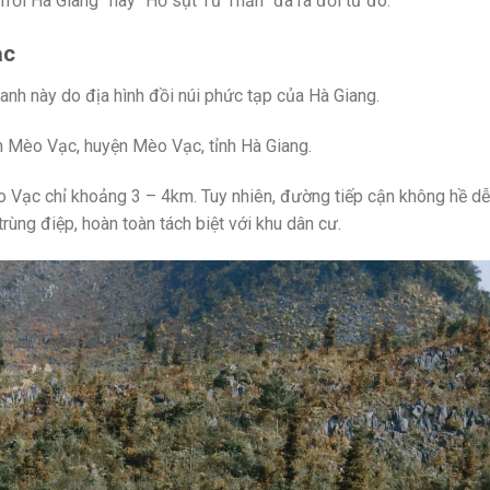
g Trời Hà Giang” hay “Hố sụt Tử Thần” đã ra đời từ đó.
ạc
danh này do địa hình đồi núi phức tạp của Hà Giang.
n Mèo Vạc, huyện Mèo Vạc, tỉnh Hà Giang.
o Vạc chỉ khoảng 3 – 4km. Tuy nhiên, đường tiếp cận không hề d
rùng điệp, hoàn toàn tách biệt với khu dân cư.