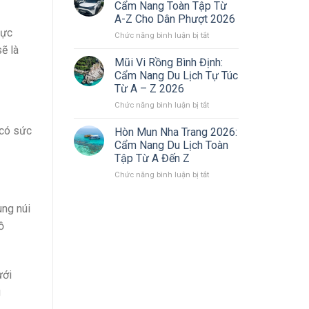
Tờ
Giấy
Cẩm Nang Toàn Tập Từ
Phải
Tờ
A-Z Cho Dân Phượt 2026
Mang
Online
hực
ở
Chức năng bình luận bị tắt
Theo
Nhanh
Thuê
Khi
Chóng
ẽ là
Xe
Lái
(2026)
Mũi Vi Rồng Bình Định:
Tự
Xe
Cẩm Nang Du Lịch Tự Túc
Lái
Ô
Từ A – Z 2026
Đi
Tô,
ở
Chức năng bình luận bị tắt
Đà
Xe
Mũi
Lạt:
Máy
Vi
Cẩm
 có sức
2026
Hòn Mun Nha Trang 2026:
Rồng
Nang
Cẩm Nang Du Lịch Toàn
Bình
Toàn
Tập Từ A Đến Z
Định:
Tập
ở
Chức năng bình luận bị tắt
Cẩm
Từ
Hòn
Nang
A-
Mun
Du
Z
ùng núi
Nha
Lịch
Cho
Trang
Tự
Dân
ồ
2026:
Túc
Phượt
Cẩm
Từ
2026
Nang
A
Du
–
ưới
Lịch
Z
g
Toàn
2026
Tập