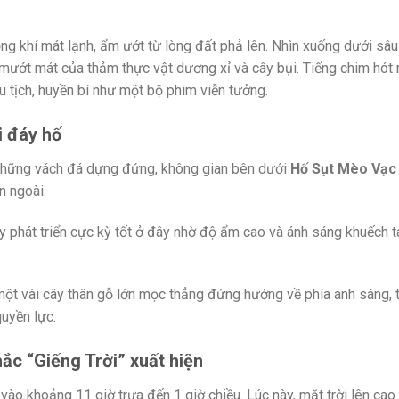
 khí mát lạnh, ẩm ướt từ lòng đất phả lên. Nhìn xuống dưới sâu
mướt mát của thảm thực vật dương xỉ và cây bụi. Tiếng chim hót
u tịch, huyền bí như một bộ phim viễn tưởng.
i đáy hố
những vách đá dựng đứng, không gian bên dưới
Hố Sụt Mèo Vạc
n ngoài.
y phát triển cực kỳ tốt ở đây nhờ độ ẩm cao và ánh sáng khuếch t
ột vài cây thân gỗ lớn mọc thẳng đứng hướng về phía ánh sáng, 
uyền lực.
ắc “Giếng Trời” xuất hiện
 vào khoảng 11 giờ trưa đến 1 giờ chiều. Lúc này, mặt trời lên cao