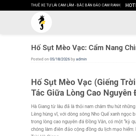
Skip
HOTL
THUÊ XE TỰ LÁI CAM LÂM - BẮC BÁN ĐẢO CAM RANH
to
content
Hố Sụt Mèo Vạc: Cẩm Nang Chin
Posted on
05/18/2026
by
admin
Hố Sụt Mèo Vạc (Giếng Trời
Tác Giữa Lòng Cao Nguyên 
Hà Giang từ lâu đã là thỏi nam châm thu hút những
Lèng hùng vĩ, với dòng sông Nho Quế xanh ngọc bí
trong lòng cao nguyên đá Đồng Văn, có một “kỳ qu
chóng làm điên đảo cộng đồng du lịch mạo hiểm: