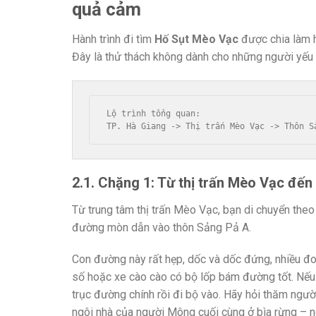
quả cảm
Hành trình đi tìm
Hố Sụt Mèo Vạc
được chia làm h
Đây là thử thách không dành cho những người yếu t
Lộ trình tổng quan: 

2.1. Chặng 1: Từ thị trấn Mèo Vạc đến
Từ trung tâm thị trấn Mèo Vạc, bạn di chuyển the
đường mòn dẫn vào thôn Sảng Pả A.
Con đường này rất hẹp, dốc và dốc đứng, nhiều đ
số hoặc xe cào cào có bộ lốp bám đường tốt. Nếu đ
trục đường chính rồi đi bộ vào. Hãy hỏi thăm ngườ
ngôi nhà của người Mông cuối cùng ở bìa rừng – n