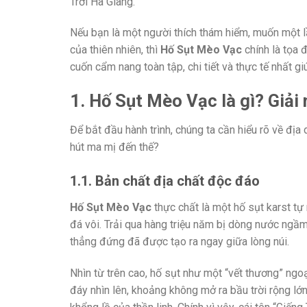
Trời Hà Giang.
Nếu bạn là một người thích thám hiểm, muốn một l
của thiên nhiên, thì
Hố Sụt Mèo Vạc
chính là tọa đ
cuốn cẩm nang toàn tập, chi tiết và thực tế nhất g
1. Hố Sụt Mèo Vạc là gì? Giải
Để bắt đầu hành trình, chúng ta cần hiểu rõ về địa 
hút ma mị đến thế?
1.1. Bản chất địa chất độc đáo
Hố Sụt Mèo Vạc
thực chất là một hố sụt karst tự
đá vôi. Trải qua hàng triệu năm bị dòng nước ngầ
thẳng đứng đã được tạo ra ngay giữa lòng núi.
Nhìn từ trên cao, hố sụt như một “vết thương” ng
đáy nhìn lên, khoảng không mở ra bầu trời rộng l