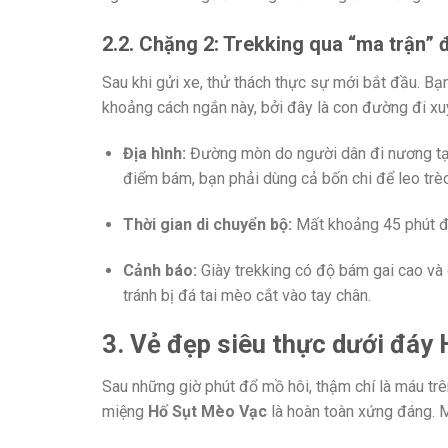
2.2. Chặng 2: Trekking qua “ma trận” 
Sau khi gửi xe, thử thách thực sự mới bắt đầu. Bạ
khoảng cách ngắn này, bởi đây là con đường đi x
Địa hình:
Đường mòn do người dân đi nương tạo
điểm bám, bạn phải dùng cả bốn chi để leo trèo
Thời gian di chuyển bộ:
Mất khoảng 45 phút đế
Cảnh báo:
Giày trekking có độ bám gai cao và g
tránh bị đá tai mèo cắt vào tay chân.
3. Vẻ đẹp siêu thực dưới đáy
Sau những giờ phút đổ mồ hôi, thậm chí là máu tr
miệng
Hố Sụt Mèo Vạc
là hoàn toàn xứng đáng. M