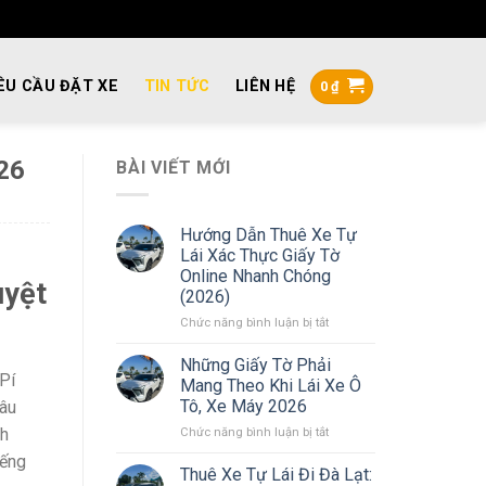
ÊU CẦU ĐẶT XE
TIN TỨC
LIÊN HỆ
0
₫
26
BÀI VIẾT MỚI
Hướng Dẫn Thuê Xe Tự
Lái Xác Thực Giấy Tờ
Online Nhanh Chóng
uyệt
(2026)
ở
Chức năng bình luận bị tắt
Hướng
Dẫn
Những Giấy Tờ Phải
Thuê
 Pí
Mang Theo Khi Lái Xe Ô
Xe
Tô, Xe Máy 2026
sâu
Tự
ở
nh
Chức năng bình luận bị tắt
Lái
Những
Xác
iếng
Giấy
Thực
Thuê Xe Tự Lái Đi Đà Lạt: