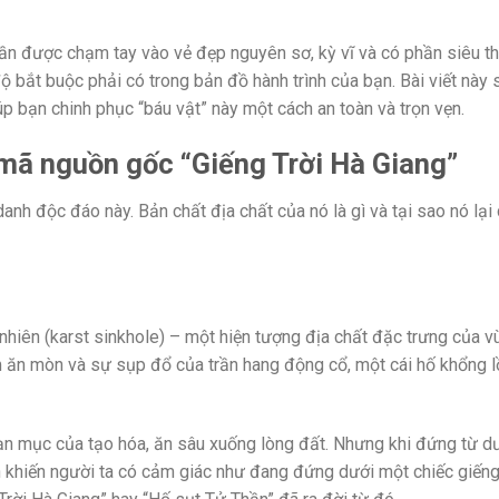
ần được chạm tay vào vẻ đẹp nguyên sơ, kỳ vĩ và có phần siêu t
ộ bắt buộc phải có trong bản đồ hành trình của bạn. Bài viết này s
iúp bạn chinh phục “báu vật” này một cách an toàn và trọn vẹn.
 mã nguồn gốc “Giếng Trời Hà Giang”
danh độc đáo này. Bản chất địa chất của nó là gì và tại sao nó lại
 nhiên (karst sinkhole) – một hiện tượng địa chất đặc trưng của v
m ăn mòn và sự sụp đổ của trần hang động cổ, một cái hố khổng l
oạn mục của tạo hóa, ăn sâu xuống lòng đất. Nhưng khi đứng từ d
ớn khiến người ta có cảm giác như đang đứng dưới một chiếc giến