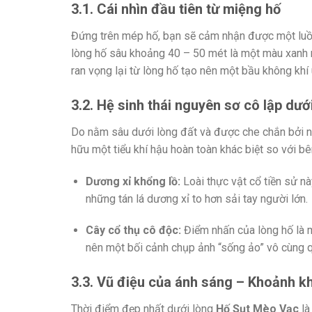
3.1. Cái nhìn đầu tiên từ miệng hố
Đứng trên mép hố, bạn sẽ cảm nhận được một luồng
lòng hố sâu khoảng 40 – 50 mét là một màu xanh 
ran vọng lại từ lòng hố tạo nên một bầu không khí 
3.2. Hệ sinh thái nguyên sơ cô lập dướ
Do nằm sâu dưới lòng đất và được che chắn bởi 
hữu một tiểu khí hậu hoàn toàn khác biệt so với bê
Dương xỉ khổng lồ:
Loài thực vật cổ tiền sử nà
những tán lá dương xỉ to hơn sải tay người lớn.
Cây cổ thụ cô độc:
Điểm nhấn của lòng hố là m
nên một bối cảnh chụp ảnh “sống ảo” vô cùng q
3.3. Vũ điệu của ánh sáng – Khoảnh kh
Thời điểm đẹp nhất dưới lòng
Hố Sụt Mèo Vạc
là