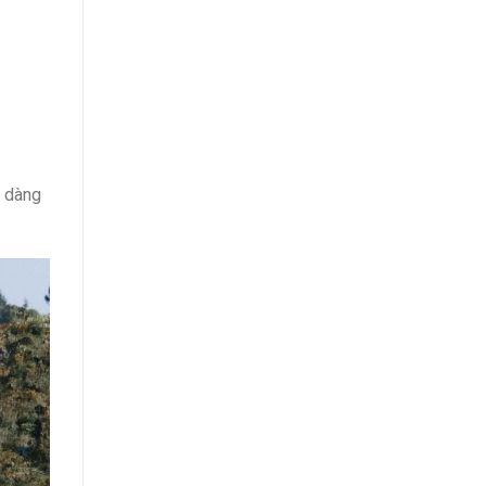
Từ
A
Đến
Z
ễ dàng