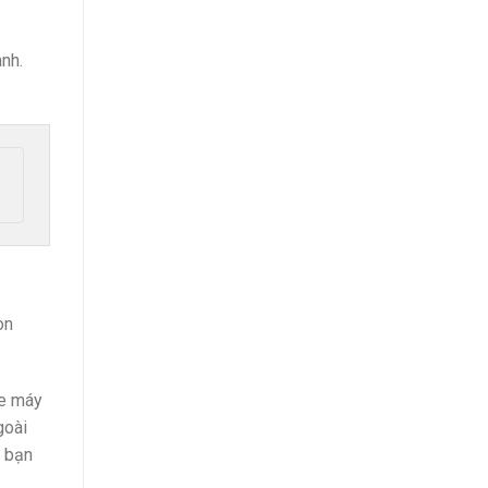
nh.
on
xe máy
goài
o bạn