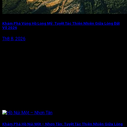
Khám Phá Vùng Hồ Long Mỹ: Tuyệt Tác Thiên Nhiên Giữa Lòng Đất
Võ 2026
Th8 8, 2026
Khám Phá Hồ Núi Một – Nhơn Tân: Tuyệt Tác Thiên Nhiên Giữa Lòng