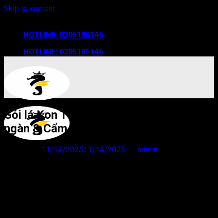
Skip to content
THUÊ XE TỰ LÁI CAM LÂM - BẮC BÁN ĐẢO CAM RANH
HOTLINE: 0395185146
HOTLINE: 0395185146
Gỏi lá Kon Tum: Tinh hoa Ẩm thực Đại
ngàn & Cẩm nang A-Z 2025
Posted on
11/14/2025
11/14/2025
by
admin
1. Gỏi lá Kon Tum: Khi Ẩm thực là một
Triết lý về “Rừng”
Trang chủ
Bạn đã bao giờ thưởng thức một món ăn mà nguyên liệu chính
Giới Thiệu
không phải là thịt, cá, hay tinh bột, mà là… “cả một cánh rừng”