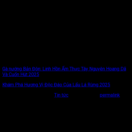
Thưởng thức món ăn này là bạn đang “ăn cả văn hóa”, “ăn cả
đại ngàn” Kon Tum vào lòng. Cái vị đắng, chát ban đầu có thể
làm bạn hơi e dè, nhưng hậu vị ngọt ngào và hương thơm đọng
lại nơi cuống họng sẽ khiến bạn nhớ mãi không quên.
Nếu bạn là một tín đồ ẩm thực, một người yêu thích khám phá
văn hóa bản địa, thì
Gỏi lá Kon Tum
chính là lý do xứng đáng
để bạn xách ba lô lên và đến với mảnh đất Tây Nguyên nắng
gió này. Đừng chỉ nghe kể, hãy tự mình đến, cuốn một cuộn gỏi
thật to, chấm đẫm nước mắm mẻ, và để cho hương vị của rừng
già làm bạn say đắm.
Gà nướng Bản Đôn: Linh Hồn Ẩm Thực Tây Nguyên Hoang Dã
Và Cuốn Hút 2025
Khám Phá Hương Vị Độc Đáo Của Lẩu Lá Rừng 2025
This entry was posted in
Tin tức
. Bookmark the
permalink
.
Bài viết liên quan