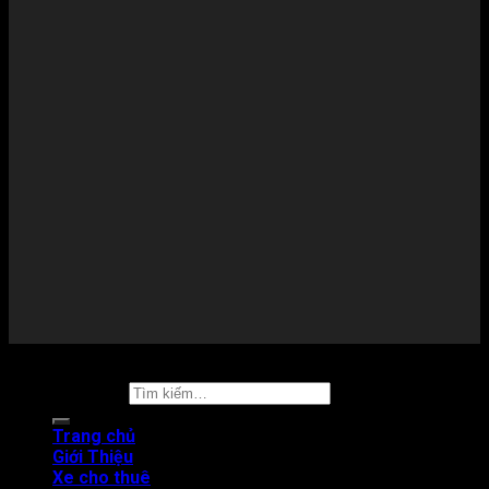
Copyright 2026 ©
Thuê xe tự lái
Tìm kiếm:
Trang chủ
Giới Thiệu
Xe cho thuê