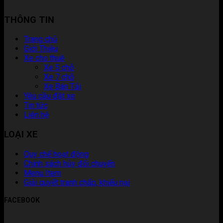
THÔNG TIN
Trang chủ
Giới Thiệu
Xe cho thuê
Xe 5 chỗ
Xe 7 chỗ
Xe Bán Tải
Yêu cầu đặt xe
Tin tức
Liên hệ
LOẠI XE
Quy chế hoạt động
Chính sách hủy đổi chuyến
Menu Item
Giải quyết tranh chấp, khiếu nại
FACEBOOK