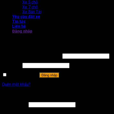
Xe 5 chỗ
Xe 7 chỗ
Xe Bán Tải
Yêu cầu đặt xe
Tin tức
Liên hệ
Đăng nhập
THUÊ XE TỰ LÁI CAM LÂM - BẮC BÁN ĐẢO CAM RANH
Đăng nhập
Tên tài khoản hoặc địa chỉ email
*
Mật khẩu
*
Ghi nhớ mật khẩu
Đăng nhập
Quên mật khẩu?
Đăng ký
Địa chỉ email
*
A password will be sent to your email address.