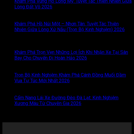
Khám Phá Vùng Hồ Long Mỹ: Tuyệt Tác Thiên Nhiên Giữa
Lòng Đất Võ 2026
Chức năng bình luận bị tắt
ở Khám
Phá Vùng Hồ Long Mỹ: Tuyệt Tác Thiên Nhiên Giữa Lòng
Đất Võ 2026
Khám Phá Hồ Núi Một – Nhơn Tân: Tuyệt Tác Thiên
Nhiên Giữa Lòng Xứ Nẫu (Trọn Bộ Kinh Nghiệm) 2026
Chức năng bình luận bị tắt
ở Khám Phá Hồ Núi Một –
Nhơn Tân: Tuyệt Tác Thiên Nhiên Giữa Lòng Xứ Nẫu (Trọn
Bộ Kinh Nghiệm) 2026
Khám Phá Trọn Vẹn Những Lợi Ích Khi Nhận Xe Tại Sân
Bay Cho Chuyến Đi Hoàn Hảo 2026
Chức năng bình luận
bị tắt
ở Khám Phá Trọn Vẹn Những Lợi Ích Khi Nhận Xe
Tại Sân Bay Cho Chuyến Đi Hoàn Hảo 2026
Trọn Bộ Kinh Nghiệm Khám Phá Cánh Đồng Muối Đầm
Vua Tự Túc Mới Nhất 2026
Chức năng bình luận bị tắt
ở
Trọn Bộ Kinh Nghiệm Khám Phá Cánh Đồng Muối Đầm
Vua Tự Túc Mới Nhất 2026
Cẩm Nang Lái Xe Đường Đèo Đà Lạt: Kinh Nghiệm
Xương Máu Từ Chuyên Gia 2026
Chức năng bình luận bị
tắt
ở Cẩm Nang Lái Xe Đường Đèo Đà Lạt: Kinh Nghiệm
Xương Máu Từ Chuyên Gia 2026