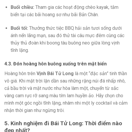
Buổi chiều:
Tham gia các hoạt động chèo kayak, tắm
biển tại các bãi hoang sơ như bãi Bản Chân.
Buổi tối:
Thưởng thức tiệc BBQ hải sản tươi sống dưới
ánh nến lãng mạn, sau đó thử tài câu mực đêm cùng các
thủy thủ đoàn khi boong tàu buông neo giữa lòng vịnh
tĩnh lặng.
4.3. Đón hoàng hôn buông xuống trên mặt biển
Hoàng hôn trên
Vịnh Bái Tử Long
là một “đặc sản” tinh thần
vô giá. Khi mặt trời lặn dần sau những rặng núi đá nhấp nhô,
cả bầu trời và mặt nước như hòa làm một, chuyển từ sắc
vàng cam rực rỡ sang màu tím lam huyền ảo. Hãy chọn cho
mình một góc ngồi tĩnh lặng, nhâm nhi một ly cocktail và cảm
nhận thời gian như ngừng trôi.
5. Kinh nghiệm đi Bái Tử Long: Thời điểm nào
đẹp nhất?