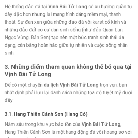
Hệ thống đảo đá tại
Vịnh Bái Tử Long
có xu hướng quần tụ
dày đặc hơn nhưng lại mang hình dáng mềm mại, thanh
thoát. Sự đan xen giữa những đảo đá vôi karst cổ kính và
những đảo đất có cư dân sinh sống (như đảo Quan Lạn,
Ngọc Vừng, Bản Sen) tạo nên một bức tranh sinh thái đa
dạng, cân bằng hoàn hảo giữa tự nhiên và cuộc sống nhân
sinh.
3. Những điểm tham quan không thể bỏ qua tại
Vịnh Bái Tử Long
Để có một chuyến
du lịch Vịnh Bái Tử Long
trọn vẹn, bạn
nhất định phải lưu lại danh sách những tọa độ tuyệt mỹ dưới
đây:
3.1. Hang Thiên Cảnh Sơn (Hang Cỏ)
Nằm sâu trong khu vực bảo tồn của
Vịnh Bái Tử Long
,
Hang Thiên Cảnh Sơn là một hang động đá vôi hoang sơ với