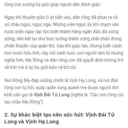
rồng con xuống hạ giới giúp người dân đánh giặc.
Ngay khi thuyền giặc ồ ạt tiến vào, đàn rồng đã phun ra vô
số châu ngọc, ngọc ngà. Những viên ngọc ấy khi chạm vào
nước biển ngay lập tức biến thành hàng ngàn đảo đá sừng
sững, liên kết lại như bức tường thành vững chãi chặn đứng
chiến thuyền của quân thù. Sau khi giặc tan, chứng kiến cảnh
non nước hữu tình, cây cối xanh tươi, con người lam lũ nhưng
nghĩa tình, Mẹ Rồng và đàn rồng con đã quyết định không trở
về trời mà ở lại hạ giới bảo vệ bờ cõi.
Nơi Rồng Mẹ đáp xuống chính là Vịnh Hạ Long, và nơi đàn
rồng con tụ hội, quây quần xung quanh mẹ được người đời
kính cẩn gọi là
Vịnh Bái Tử Long
(nghĩa là: “Các con rồng cúi
lạy chầu Mẹ Rồng”).
2. Sự khác biệt tạo nên sức hút: Vịnh Bái Tử
Long và Vịnh Hạ Long