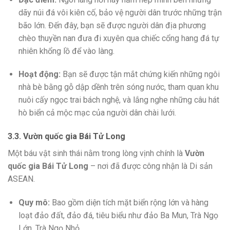
dãy núi đá vôi kiên cố, bảo vệ người dân trước những trận
bão lớn. Đến đây, bạn sẽ được người dân địa phương
chèo thuyền nan đưa đi xuyên qua chiếc cổng hang đá tự
nhiên khổng lồ để vào làng.
Hoạt động:
Bạn sẽ được tận mắt chứng kiến những ngôi
nhà bè bằng gỗ dập dềnh trên sóng nước, tham quan khu
nuôi cấy ngọc trai bách nghệ, và lắng nghe những câu hát
hò biển cả mộc mạc của người dân chài lưới.
3.3. Vườn quốc gia Bái Tử Long
Một báu vật sinh thái nằm trong lòng vịnh chính là
Vườn
quốc gia Bái Tử Long
– nơi đã được công nhận là Di sản
ASEAN.
Quy mô:
Bao gồm diện tích mặt biển rộng lớn và hàng
loạt đảo đất, đảo đá, tiêu biểu như đảo Ba Mun, Trà Ngọ
Lớn, Trà Ngọ Nhỏ…