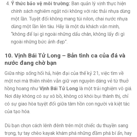
Ý thức bảo vệ môi trường:
Ban quản lý vịnh thực hiện
chính sách nghiêm ngặt nói không với rác thải nhựa dùng
một lần. Tuyệt đối không mang túi nilon, chai nước nhựa
dùng một lần lên tàu. Hãy là một du khách văn minh,
“không để lại gì ngoài những dấu chân, không lấy đi gì
ngoài những bức ảnh đẹp”.
10. Vịnh Bái Tử Long – Bản tình ca của đá và
nước đang chờ bạn
Giữa nhịp sống hối hả, hiện đại của thế kỷ 21, việc tìm về
một nơi mà thiên nhiên vẫn giữ vẹn nguyên dáng vẻ từ thuở
hồng hoang như
Vịnh Bái Tử Long
là một trải nghiệm vô giá.
Nơi đây không có sự xô bồ, không có khói bụi thành thị, chỉ
có sự giao hòa tuyệt đối giữa tâm hồn con người và kiệt tác
của tạo hóa.
Dù bạn chọn cách lênh đênh trên một chiếc du thuyền sang
trọng, tự tay chèo kayak khám phá những đầm phá bí ẩn, hay