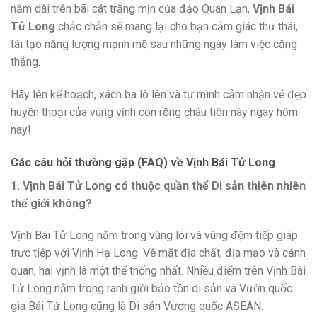
nằm dài trên bãi cát trắng mịn của đảo Quan Lạn,
Vịnh Bái
Tử Long
chắc chắn sẽ mang lại cho bạn cảm giác thư thái,
tái tạo năng lượng mạnh mẽ sau những ngày làm việc căng
thẳng.
Hãy lên kế hoạch, xách ba lô lên và tự mình cảm nhận vẻ đẹp
huyền thoại của vùng vịnh con rồng cháu tiên này ngay hôm
nay!
Các câu hỏi thường gặp (FAQ) về Vịnh Bái Tử Long
1. Vịnh Bái Tử Long có thuộc quần thể Di sản thiên nhiên
thế giới không?
Vịnh Bái Tử Long nằm trong vùng lõi và vùng đệm tiếp giáp
trực tiếp với Vịnh Hạ Long. Về mặt địa chất, địa mạo và cảnh
quan, hai vịnh là một thể thống nhất. Nhiều điểm trên Vịnh Bái
Tử Long nằm trong ranh giới bảo tồn di sản và Vườn quốc
gia Bái Tử Long cũng là Di sản Vương quốc ASEAN.