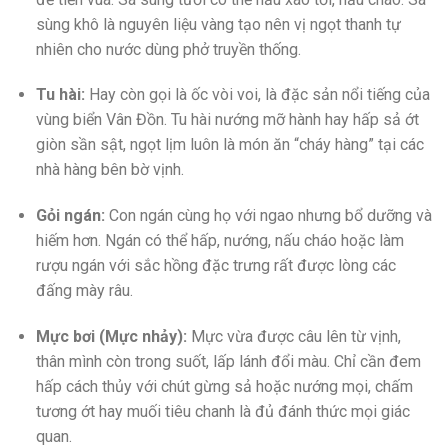
sùng khô là nguyên liệu vàng tạo nên vị ngọt thanh tự
nhiên cho nước dùng phở truyền thống.
Tu hài:
Hay còn gọi là ốc vòi voi, là đặc sản nổi tiếng của
vùng biển Vân Đồn. Tu hài nướng mỡ hành hay hấp sả ớt
giòn sần sật, ngọt lịm luôn là món ăn “cháy hàng” tại các
nhà hàng bên bờ vịnh.
Gỏi ngán:
Con ngán cùng họ với ngao nhưng bổ dưỡng và
hiếm hơn. Ngán có thể hấp, nướng, nấu cháo hoặc làm
rượu ngán với sắc hồng đặc trưng rất được lòng các
đấng mày râu.
Mực bơi (Mực nhảy):
Mực vừa được câu lên từ vịnh,
thân mình còn trong suốt, lấp lánh đổi màu. Chỉ cần đem
hấp cách thủy với chút gừng sả hoặc nướng mọi, chấm
tương ớt hay muối tiêu chanh là đủ đánh thức mọi giác
quan.