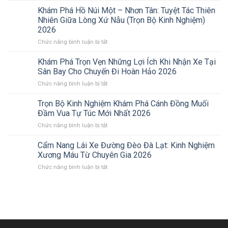
Phá
Khám Phá Hồ Núi Một – Nhơn Tân: Tuyệt Tác Thiên
Vùng
Nhiên Giữa Lòng Xứ Nẫu (Trọn Bộ Kinh Nghiệm)
Hồ
2026
Long
ở
Chức năng bình luận bị tắt
Mỹ:
Khám
Tuyệt
Phá
Tác
Khám Phá Trọn Vẹn Những Lợi Ích Khi Nhận Xe Tại
Hồ
Thiên
Sân Bay Cho Chuyến Đi Hoàn Hảo 2026
Núi
Nhiên
ở
Chức năng bình luận bị tắt
Một
Giữa
Khám
–
Lòng
Phá
Trọn Bộ Kinh Nghiệm Khám Phá Cánh Đồng Muối
Nhơn
Đất
Trọn
Tân:
Võ
Đầm Vua Tự Túc Mới Nhất 2026
Vẹn
Tuyệt
2026
ở
Chức năng bình luận bị tắt
Những
Tác
Trọn
Lợi
Thiên
Bộ
Cẩm Nang Lái Xe Đường Đèo Đà Lạt: Kinh Nghiệm
Ích
Nhiên
Kinh
Khi
Xương Máu Từ Chuyên Gia 2026
Giữa
Nghiệm
Nhận
Lòng
ở
Chức năng bình luận bị tắt
Khám
Xe
Xứ
Cẩm
Phá
Tại
Nẫu
Nang
Cánh
Sân
(Trọn
Lái
Đồng
Bay
Bộ
Xe
Muối
Cho
Kinh
Đường
Đầm
Chuyến
Nghiệm)
Đèo
Vua
Đi
2026
Đà