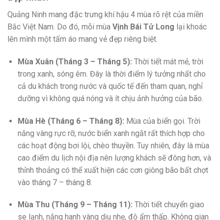
Quảng Ninh mang đặc trưng khí hậu 4 mùa rõ rệt của miền
Bắc Việt Nam. Do đó, mỗi mùa
Vịnh Bái Tử Long
lại khoác
lên mình một tấm áo mang vẻ đẹp riêng biệt.
Mùa Xuân (Tháng 3 – Tháng 5):
Thời tiết mát mẻ, trời
trong xanh, sóng êm. Đây là thời điểm lý tưởng nhất cho
cả du khách trong nước và quốc tế đến tham quan, nghỉ
dưỡng vì không quá nóng và ít chịu ảnh hưởng của bão.
Mùa Hè (Tháng 6 – Tháng 8):
Mùa của biển gọi. Trời
nắng vàng rực rỡ, nước biển xanh ngắt rất thích hợp cho
các hoạt động bơi lội, chèo thuyền. Tuy nhiên, đây là mùa
cao điểm du lịch nội địa nên lượng khách sẽ đông hơn, và
thỉnh thoảng có thể xuất hiện các cơn giông bão bất chợt
vào tháng 7 – tháng 8.
Mùa Thu (Tháng 9 – Tháng 11):
Thời tiết chuyển giao
se lạnh, nắng hanh vàng dịu nhẹ, độ ẩm thấp. Không gian