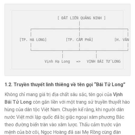
                  [ ĐẤT LIỀN QUẢNG NINH ]

                            │

     ┌──────────────────────┼──────────────────────┐

     │                      │                      │

[TP. HẠ LONG]         [TP. CẨM PHẢ]          [H. VÂN ĐỒ
     │                      │                      │

     └──────────────┬───────┴───────┬──────────────┘

                    │               │

1.2. Truyền thuyết linh thiêng về tên gọi “Bái Tử Long”
Không chỉ mang giá trị địa chất sâu sắc, tên gọi của
Vịnh
Bái Tử Long
còn gắn liền với một trang sử truyền thuyết hào
hùng của dân tộc Việt Nam. Chuyện kể rằng, khi người dân
nước Việt mới lập quốc đã bị giặc ngoại xâm phương Bắc
theo đường biển tràn vào xâm lược. Thấu cảm trước vận
mệnh của bờ cõi, Ngọc Hoàng đã sai Mẹ Rồng cùng đàn