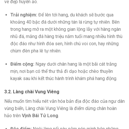
vẻ đẹp huyền ảo.
Trải nghiệm:
Để lên tới hang, du khách sẽ bước qua
khoảng 40 bậc đá dưới những tán lá rừng tự nhiên. Bên
trong hang mở ra một không gian lộng lẫy với hàng ngàn
nhũ đá, măng đá hàng triệu năm tuổi mang nhiều hình thù
độc đáo như hình đóa sen, hình chú voi con, hay những
chùm đèn pha lê tự nhiên.
Điểm cộng:
Ngay dưới chân hang là một bãi cát trắng
mịn, nơi bạn có thể thư thả đi dạo hoặc chèo thuyền
kayak sau khi kết thúc hành trình khám phá hang động.
3.2. Làng chài Vung Viêng
Nếu muốn tìm hiểu nét văn hóa bản địa độc đáo của ngư dân
vùng biển, Làng chài Vung Viêng là điểm dừng chân hoàn
hảo trên
Vịnh Bái Tử Long
.
Đặc điểm:
Ngôi làng nổi này nằm nép mình bên những