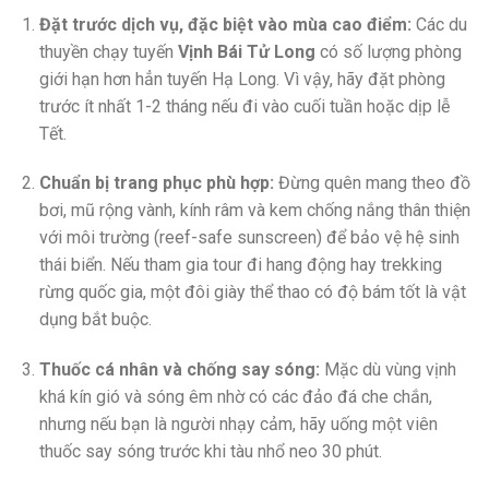
Đặt trước dịch vụ, đặc biệt vào mùa cao điểm:
Các du
thuyền chạy tuyến
Vịnh Bái Tử Long
có số lượng phòng
giới hạn hơn hẳn tuyến Hạ Long. Vì vậy, hãy đặt phòng
trước ít nhất 1-2 tháng nếu đi vào cuối tuần hoặc dịp lễ
Tết.
Chuẩn bị trang phục phù hợp:
Đừng quên mang theo đồ
bơi, mũ rộng vành, kính râm và kem chống nắng thân thiện
với môi trường (reef-safe sunscreen) để bảo vệ hệ sinh
thái biển. Nếu tham gia tour đi hang động hay trekking
rừng quốc gia, một đôi giày thể thao có độ bám tốt là vật
dụng bắt buộc.
Thuốc cá nhân và chống say sóng:
Mặc dù vùng vịnh
khá kín gió và sóng êm nhờ có các đảo đá che chắn,
nhưng nếu bạn là người nhạy cảm, hãy uống một viên
thuốc say sóng trước khi tàu nhổ neo 30 phút.