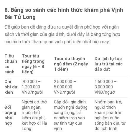
8. Bảng so sánh các hình thức khám phá Vịnh
Bái Tử Long
Để giúp bạn dễ dàng đưa ra quyết định phù hợp với ngân
sách và thời gian của gia đình, dưới đây là bảng tổng hợp
các hình thức tham quan vịnh phổ biến nhất hiện nay:
Tiêu
Tour tàu
Tour du thuyền
Du lịch tự túc
chuẩn
tiếng trong
ngủ đêm (2 ngày
lưu trú tại các
so
ngày (6 – 8
1 đêm)
đảo đất
sánh
tiếng)
Chi
700.000 –
2.500.000 –
1.500.000 –
phí dự
1.200.000
5.000.000
3.000.000
kiến
VNĐ/người
VNĐ/người
VNĐ/người
Người có thời
Cặp đôi, gia đình
Nhóm bạn trẻ,
Đối
gian ngắn,
muốn nghỉ dưỡng
người thích
tượng
muốn tiết
sang trọng, trải
khám phá trải
phù
kiệm chi phí,
nghiệm trọn vẹn
nghiệm cuộc
hợp
kết hợp đi Hạ
sự tinh túy của
sống bản địa, tự
Long.
vịnh.
do lịch trình.