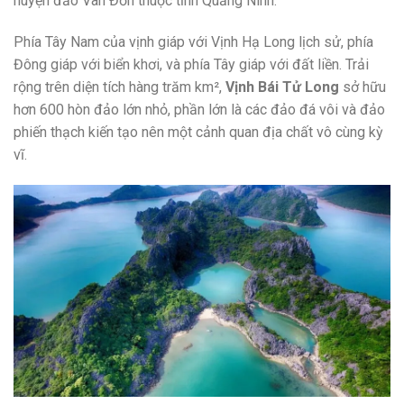
huyện đảo Vân Đồn thuộc tỉnh Quảng Ninh.
Phía Tây Nam của vịnh giáp với Vịnh Hạ Long lịch sử, phía
Đông giáp với biển khơi, và phía Tây giáp với đất liền. Trải
rộng trên diện tích hàng trăm km²,
Vịnh Bái Tử Long
sở hữu
hơn 600 hòn đảo lớn nhỏ, phần lớn là các đảo đá vôi và đảo
phiến thạch kiến tạo nên một cảnh quan địa chất vô cùng kỳ
vĩ.