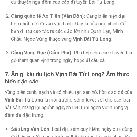
du thuyền ngủ đêm cao cấp đi tuyến Bái Tử Long.
Cảng quốc tế Ao Tiên (Vân Đồn):
Cảng biển hiện đại
bậc nhất mới đi vào vận hành. Đây là cửa ngõ chính để
bạn đi tàu cao tốc ra các đảo lớn như Quan Lạn, Minh
Châu, Ngọc Vừng thuộc vùng
Vịnh Bái Tử Long
.
Cảng Vũng Đục (Cẩm Phả):
Phù hợp cho các chuyến tàu
gỗ tham quan vịnh trong ngày hoặc đi câu cá.
7. Ăn gì khi du lịch Vịnh Bái Tử Long? Ẩm thực
biển đặc sắc
Vùng biển xanh, sạch và có nhiều rạn san hô, hòn đảo đá của
Vịnh Bái Tử Long
là môi trường sống tuyệt vời cho các loài
hải sản, mang lại nguồn nguyên liệu tươi ngon với hương vị
đậm đà đặc trưng.
Sá sùng Vân Đồn:
Loài địa sâm quý hiếm, ngày xưa dùng
để tiến vua. Sá sùng tươi có thể nấu xào tỏi, nấu cháo. Sá