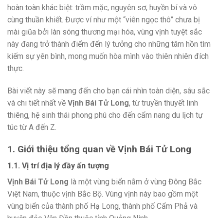
hoàn toàn khác biệt: trầm mặc, nguyên sơ, huyền bí và vô
cùng thuần khiết. Được ví như một “viên ngọc thô” chưa bị
mài giũa bởi làn sóng thương mại hóa, vùng vịnh tuyệt sắc
này đang trở thành điểm đến lý tưởng cho những tâm hồn tìm
kiếm sự yên bình, mong muốn hòa mình vào thiên nhiên đích
thực.
Bài viết này sẽ mang đến cho bạn cái nhìn toàn diện, sâu sắc
và chi tiết nhất về
Vịnh Bái Tử Long
, từ truyền thuyết linh
thiêng, hệ sinh thái phong phú cho đến cẩm nang du lịch tự
túc từ A đến Z.
1. Giới thiệu tổng quan về Vịnh Bái Tử Long
1.1. Vị trí địa lý đầy ấn tượng
Vịnh Bái Tử Long
là một vùng biển nằm ở vùng Đông Bắc
Việt Nam, thuộc vịnh Bắc Bộ. Vùng vịnh này bao gồm một
vùng biển của thành phố Hạ Long, thành phố Cẩm Phả và