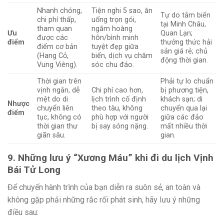
Nhanh chóng,
Tiện nghi 5 sao, ăn
Tự do tắm biển
chi phí thấp,
uống trọn gói,
tại Minh Châu,
tham quan
ngắm hoàng
Ưu
Quan Lạn;
được các
hôn/bình minh
điểm
thưởng thức hải
điểm cơ bản
tuyệt đẹp giữa
sản giá rẻ; chủ
(Hang Cỏ,
biển, dịch vụ chăm
động thời gian.
Vung Viêng).
sóc chu đáo.
Thời gian trên
Phải tự lo chuẩn
vịnh ngắn, dễ
Chi phí cao hơn,
bị phương tiện,
mệt do di
lịch trình cố định
khách sạn; di
Nhược
chuyển liên
theo tàu, không
chuyển qua lại
điểm
tục, không có
phù hợp với người
giữa các đảo
thời gian thư
bị say sóng nặng.
mất nhiều thời
giãn sâu.
gian.
9. Những lưu ý “Xương Máu” khi đi du lịch Vịnh
Bái Tử Long
Để chuyến hành trình của bạn diễn ra suôn sẻ, an toàn và
không gặp phải những rắc rối phát sinh, hãy lưu ý những
điều sau: