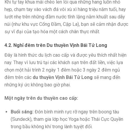
Khi tự tay khua mái chèo len lỏi qua những hang luồn nhỏ
hẹp, chạm tay vào vách đá vôi xù xì hàng triệu năm tuổi, hay
lướt nhẹ trên những đầm nước tĩnh lặng nằm khuất sau dãy
núi (như khu vực Cống Đầm, Cặp La), bạn sẽ cảm nhận được
sự vĩ đại của tạo hóa một cách chân thực nhất.
4.2. Nghỉ đêm trên Du thuyền Vịnh Bái Tử Long
Đây là hình thức du lịch cao cấp và được yêu thích nhất hiện
nay. Thay vì lưu trú tại các khách sạn trên đất liền, việc lựa
chọn một hải trình 2 ngày 1 đêm hoặc 3 ngày 2 đêm ngủ
đêm trên các
du thuyền Vịnh Bái Tử Long
sẽ mang đến
những ký ức không bao giờ phai.
Một ngày trên du thuyền cao cấp:
Buổi sáng:
Đón bình minh rực rỡ ngay trên boong tàu
(Sundeck), tham gia lớp học Yoga hoặc Thái Cực Quyền
trong bầu không khí trong lành tuyệt đối.