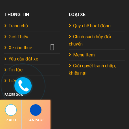
Tự
Hoàn
Lạt:
Túc
Hảo
Kinh
Mới
2026
THÔNG TIN
LOẠI XE
Nghiệm
Nhất
Xương
2026
Máu
Trang chủ
Quy chế hoạt động
Từ
Chuyên
Giới Thiệu
Chính sách hủy đổi
Gia
chuyến
2026
Xe cho thuê
Menu Item
Yêu cầu đặt xe
Giải quyết tranh chấp,
Tin tức
khiếu nại
Liên hệ
FACEBOOK
ZALO
FANPAGE