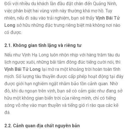
Đối với nhiều du khách lần đầu đặt chân đến Quảng Ninh,
việc phân biệt hai vùng vịnh này thường khá mơ hồ. Tuy
nhiên, nếu đi sâu vào trải nghiệm, bạn sẽ thấy
Vịnh Bái Tử
Long
sở hữu những đặc trưng riêng biệt mà không nơi nào
có được.
2.1. Không gian tĩnh lặng và riêng tư
Nếu như Vịnh Hạ Long luôn nhộn nhịp với hàng trăm tàu du
lịch ngược xuôi, những bãi tắm đông đúc tiếng cười nói, thì
Vịnh Bái Tử Long
lại mở ra một khoảng trời hoàn toàn tĩnh
mịch. Số lượng tàu thuyền được cấp phép hoạt động tại đây
được giới hạn nghiêm ngặt nhằm bảo tồn cảnh quan. Nhờ
đó, khi du ngoạn trên vịnh, bạn sẽ có cảm giác như đang sở
hữu một không gian biển trời của riêng mình, chỉ có tiếng
sóng vỗ nhẹ vào mạn thuyền và tiếng gió rì rào qua các kẽ
đá.
2.2. Cảnh quan địa chất nguyên bản