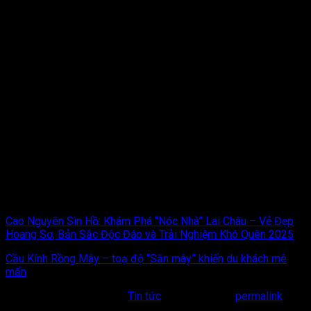
(Lưu ý: Lịch trình chinh phục Putaleng sẽ cần thêm 1-2 ngày).
Lai Châu, với vẻ đẹp hoang sơ mà tráng lệ, với những thử thách
gọi mời và những giá trị văn hóa sâu sắc, đang chờ đợi bạn
đến khám phá. Hành trình
du lịch Lai Châu
không chỉ là một
chuyến đi ngắm cảnh, mà là một cuộc đối thoại với thiên nhiên
vĩ đại, một cơ hội để vượt lên chính mình và để mang về những
ký ức không thể phai mờ.
Từ bản tình ca của Thác Tác Tình, bước chân lơ lửng trên Cầu
kính Rồng Mây, đến niềm tự hào khi chạm đỉnh Putaleng hay
cảm giác lạc lối trong khu rừng cổ tích Tả Liên Sơn, mỗi trải
nghiệm đều sẽ là một chương đáng nhớ trong cuốn nhật ký
hành trình của bạn. Đừng chần chừ nữa, hãy xách ba lô lên và
bắt đầu chuyến phiêu lưu đến với miền đất Lai Châu ngay hôm
nay!
Cao Nguyên Sìn Hồ: Khám Phá “Nóc Nhà” Lai Châu – Vẻ Đẹp
Hoang Sơ, Bản Sắc Độc Đáo và Trải Nghiệm Khó Quên 2025
Cầu Kính Rồng Mây – toạ độ “Săn mây” khiến du khách mê
mẩn
This entry was posted in
Tin tức
. Bookmark the
permalink
.