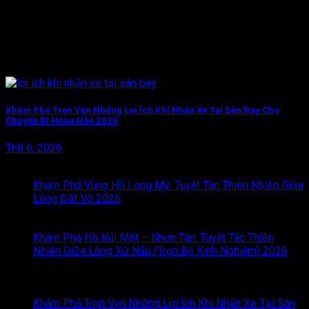
Khám Phá Trọn Vẹn Những Lợi Ích Khi Nhận Xe Tại Sân Bay Cho
Chuyến Đi Hoàn Hảo 2026
Th8 6, 2026
BÀI VIẾT MỚI
Khám Phá Vùng Hồ Long Mỹ: Tuyệt Tác Thiên Nhiên Giữa
Lòng Đất Võ 2026
Chức năng bình luận bị tắt
ở Khám
Phá Vùng Hồ Long Mỹ: Tuyệt Tác Thiên Nhiên Giữa Lòng
Đất Võ 2026
Khám Phá Hồ Núi Một – Nhơn Tân: Tuyệt Tác Thiên
Nhiên Giữa Lòng Xứ Nẫu (Trọn Bộ Kinh Nghiệm) 2026
Chức năng bình luận bị tắt
ở Khám Phá Hồ Núi Một –
Nhơn Tân: Tuyệt Tác Thiên Nhiên Giữa Lòng Xứ Nẫu (Trọn
Bộ Kinh Nghiệm) 2026
Khám Phá Trọn Vẹn Những Lợi Ích Khi Nhận Xe Tại Sân