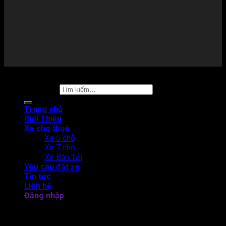
Copyright 2026 ©
Thuê xe tự lái
Tìm kiếm:
Trang chủ
Giới Thiệu
Xe cho thuê
Xe 5 chỗ
Xe 7 chỗ
Xe Bán Tải
Yêu cầu đặt xe
Tin tức
Liên hệ
Đăng nhập
THUÊ XE TỰ LÁI CAM LÂM - BẮC BÁN ĐẢO CAM RANH
Đăng nhập