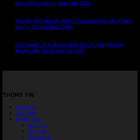
Bay Cho Chuyến Đi Hoàn Hảo 2026
Chức năng bình luận
bị tắt
ở Khám Phá Trọn Vẹn Những Lợi Ích Khi Nhận Xe
Tại Sân Bay Cho Chuyến Đi Hoàn Hảo 2026
Trọn Bộ Kinh Nghiệm Khám Phá Cánh Đồng Muối Đầm
Vua Tự Túc Mới Nhất 2026
Chức năng bình luận bị tắt
ở
Trọn Bộ Kinh Nghiệm Khám Phá Cánh Đồng Muối Đầm
Vua Tự Túc Mới Nhất 2026
Cẩm Nang Lái Xe Đường Đèo Đà Lạt: Kinh Nghiệm
Xương Máu Từ Chuyên Gia 2026
Chức năng bình luận bị
tắt
ở Cẩm Nang Lái Xe Đường Đèo Đà Lạt: Kinh Nghiệm
Xương Máu Từ Chuyên Gia 2026
THÔNG TIN
Trang chủ
Giới Thiệu
Xe cho thuê
Xe 5 chỗ
Xe 7 chỗ
Xe Bán Tải