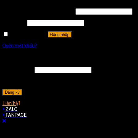
Tên tài khoản hoặc địa chỉ email
*
Mật khẩu
*
Ghi nhớ mật khẩu
Đăng nhập
Quên mật khẩu?
Đăng ký
Địa chỉ email
*
A password will be sent to your email address.
Đăng ký
Liên hệ
ZALO
FANPAGE