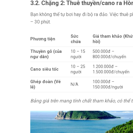
3.2. Chặng 2: Thuê thuyền/cano ra Hò
Bạn không thể tự bơi hay đi bộ ra đảo. Việc thuê p
– 30 phút.
Sức
Giá tham khảo (Khứ
Phương tiện
chứa
hồi)
Thuyền gỗ (của
10 – 15
500.000đ –
ngư dân)
người
800.000đ/chuyến
10 – 25
1.200.000đ –
Cano siêu tốc
người
1.500.000đ/chuyến
Ghép đoàn (Vé
100.000đ –
N/A
lẻ)
150.000đ/người
Bảng giá trên mang tính chất tham khảo, có thể 