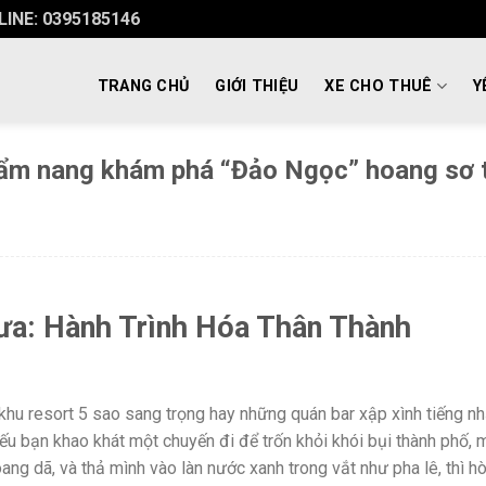
INE: 0395185146
TRANG CHỦ
GIỚI THIỆU
XE CHO THUÊ
Y
Cẩm nang khám phá “Đảo Ngọc” hoang sơ 
a: Hành Trình Hóa Thân Thành
hu resort 5 sao sang trọng hay những quán bar xập xình tiếng nhạ
 bạn khao khát một chuyến đi để trốn khỏi khói bụi thành phố,
ang dã, và thả mình vào làn nước xanh trong vắt như pha lê, thì h