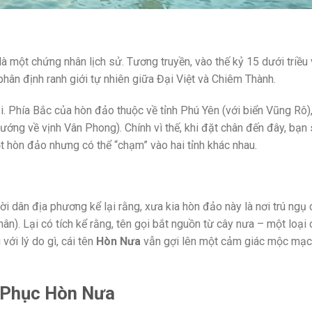
à một chứng nhân lịch sử. Tương truyền, vào thế kỷ 15 dưới triều
ân định ranh giới tự nhiên giữa Đại Việt và Chiêm Thành.
ại. Phía Bắc của hòn đảo thuộc về tỉnh Phú Yên (với biển Vũng Rô)
ướng về vịnh Vân Phong). Chính vì thế, khi đặt chân đến đây, bạn
t hòn đảo nhưng có thể “chạm” vào hai tỉnh khác nhau.
ười dân địa phương kể lại rằng, xưa kia hòn đảo này là nơi trú ngụ
ân). Lại có tích kể rằng, tên gọi bắt nguồn từ cây nưa – một loại 
ới lý do gì, cái tên
Hòn Nưa
vẫn gợi lên một cảm giác mộc mạc,
h Phục Hòn Nưa