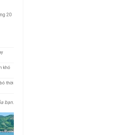
ảng 20
ay
nh khó
bó thời
ủa bạn.