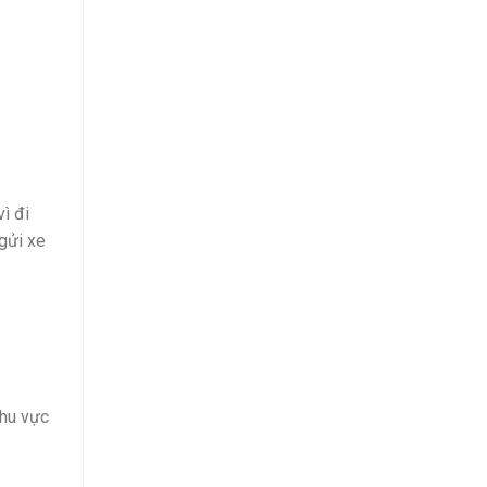
ì đi
gửi xe
khu vực