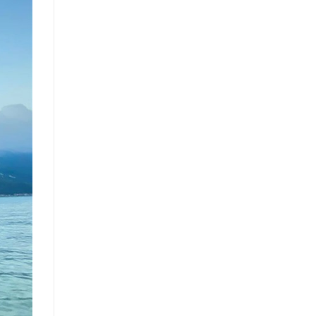
Từ
A
Đến
Z