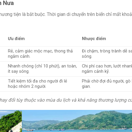
n Nưa
hương tiện là bắt buộc. Thời gian di chuyển trên biển chỉ mất kho
Ưu điểm
Nhược điểm
Rẻ, cảm giác mộc mạc, thong thả
Đi chậm, tròng trành dễ s
ngắm cảnh.
sóng.
Nhanh chóng (chỉ 10 phút), an toàn,
Chi phí cao hơn, lướt nha
ít say sóng.
ngắm cảnh kỹ.
Tiết kiệm tối đa cho người đi lẻ
Phải chờ đợi đủ người, gò 
hoặc nhóm 2 người.
gian.
thay đổi tùy thuộc vào mùa du lịch và khả năng thương lượng c