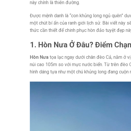
này chính là thiên đường.
Được mệnh danh là “con khủng long ngủ quên” dư
một chút bí ẩn của ranh giới lịch sử. Bài viết này s
thức cần thiết để chinh phục hòn đảo tuyệt đẹp nà
1. Hòn Nưa Ở Đâu? Điểm Chạm
Hòn Nưa
tọa lạc ngay dưới chân đèo Cả, nằm ở vị 
núi cao 105m so với mực nước biển. Từ trên đèo C
hình dáng tựa như một chú khủng long đang cuộn 