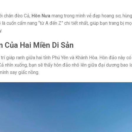
ới chân đèo Cả,
Hòn Nưa
mang trong mình vẻ đẹp hoang sơ, hùng
ẽ là cuốn cẩm nang “từ A đến Z” chi tiết nhất, giúp bạn trang bị mọ
y.
 Của Hai Miền Di Sản
trí giáp ranh giữa hai tỉnh Phú Yên và Khánh Hòa. Hòn đảo này có
ả nhìn xuống, bạn sẽ thấy hòn đảo nhô lên giữa đại dương bao la
mình say giấc nồng.