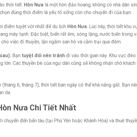
o thời tiết.
Hòn Nưa
là một hòn đảo hoang, không có nhà dân si
c chọn đúng thời điểm là yếu tố sống còn cho chuyến đi của bạn.
ời điểm tuyệt vời nhất để du lịch
Hòn Nưa
. Lúc này, thời tiết khu v
ang mây tạnh. Đặc biệt, biển rất êm, sóng lặng, nước biển trong v
g cho việc đi thuyền, lặn ngắm san hô và cắm trại qua đêm.
sau):
Bạn
tuyệt đối nên tránh
đi vào thời gian này. Khu vực đèo
g lớn. Các thuyền bè của ngư dân cũng sẽ không nhận chở khách
tháng 6, tháng 7), thời tiết ban ngày có thể khá nắng gắt. Bạn nê
àn da.
Hòn Nưa Chi Tiết Nhất
Di chuyển đến bến tàu (tại Phú Yên hoặc Khánh Hòa) và thuê thuyề