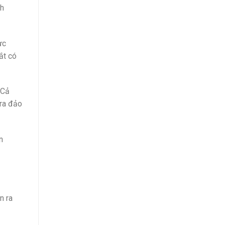
nh
ực
ắt có
 Cả
 ra đảo
n
n ra