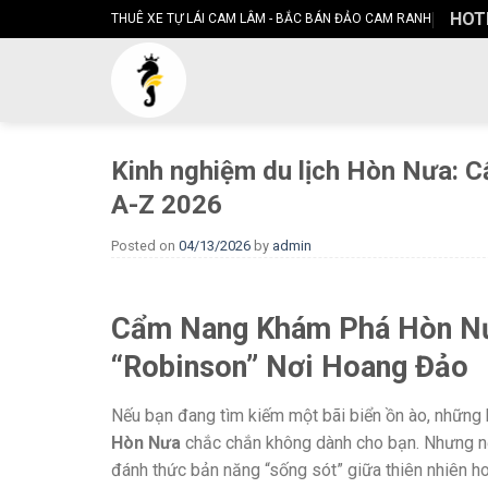
Skip
HOTL
THUÊ XE TỰ LÁI CAM LÂM - BẮC BÁN ĐẢO CAM RANH
to
content
Kinh nghiệm du lịch Hòn Nưa: 
A-Z 2026
Posted on
04/13/2026
by
admin
Cẩm Nang Khám Phá Hòn Nư
“Robinson” Nơi Hoang Đảo
Nếu bạn đang tìm kiếm một bãi biển ồn ào, những k
Hòn Nưa
chắc chắn không dành cho bạn. Nhưng nếu
đánh thức bản năng “sống sót” giữa thiên nhiên ho