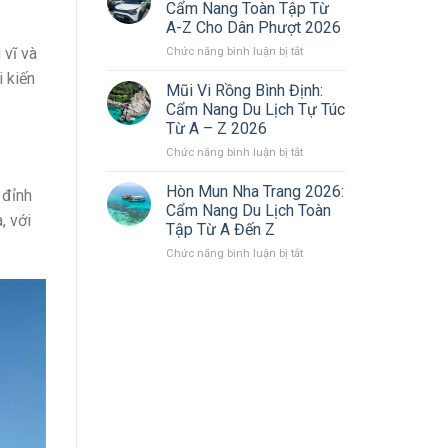
Tờ
Giấy
Cẩm Nang Toàn Tập Từ
Phải
Tờ
A-Z Cho Dân Phượt 2026
Mang
Online
ở
 vĩ và
Chức năng bình luận bị tắt
Theo
Nhanh
Thuê
Khi
Chóng
i kiến
Xe
Lái
(2026)
Mũi Vi Rồng Bình Định:
Tự
Xe
Cẩm Nang Du Lịch Tự Túc
Lái
Ô
Từ A – Z 2026
Đi
Tô,
ở
Chức năng bình luận bị tắt
Đà
Xe
Mũi
Lạt:
Máy
Vi
Cẩm
2026
Hòn Mun Nha Trang 2026:
 đỉnh
Rồng
Nang
Cẩm Nang Du Lịch Toàn
, với
Bình
Toàn
Tập Từ A Đến Z
Định:
Tập
ở
Chức năng bình luận bị tắt
Cẩm
Từ
Hòn
Nang
A-
Mun
Du
Z
Nha
Lịch
Cho
Trang
Tự
Dân
2026:
Túc
Phượt
Cẩm
Từ
2026
Nang
A
Du
–
Lịch
Z
Toàn
2026
Tập