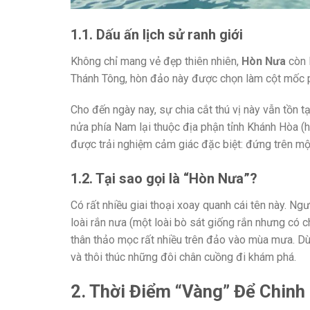
1.1. Dấu ấn lịch sử ranh giới
Không chỉ mang vẻ đẹp thiên nhiên,
Hòn Nưa
còn l
Thánh Tông, hòn đảo này được chọn làm cột mốc ph
Cho đến ngày nay, sự chia cắt thú vị này vẫn tồn t
nửa phía Nam lại thuộc địa phận tỉnh Khánh Hòa (h
được trải nghiệm cảm giác đặc biệt: đứng trên mộ
1.2. Tại sao gọi là “Hòn Nưa”?
Có rất nhiều giai thoại xoay quanh cái tên này. Ng
loài rắn nưa (một loài bò sát giống rắn nhưng có ch
thân thảo mọc rất nhiều trên đảo vào mùa mưa. Dù v
và thôi thúc những đôi chân cuồng đi khám phá.
2. Thời Điểm “Vàng” Để Chin