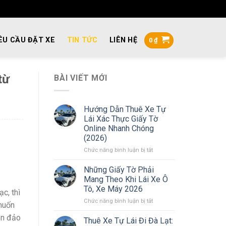
ÊU CẦU ĐẶT XE
TIN TỨC
LIÊN HỆ
0
₫
từ
BÀI VIẾT MỚI
Hướng Dẫn Thuê Xe Tự
Lái Xác Thực Giấy Tờ
Online Nhanh Chóng
(2026)
ở
Chức năng bình luận bị tắt
Hướng
Dẫn
Những Giấy Tờ Phải
Thuê
Mang Theo Khi Lái Xe Ô
Xe
Tô, Xe Máy 2026
c, thì
Tự
ở
Chức năng bình luận bị tắt
Lái
 muốn
Những
Xác
òn đảo
Giấy
Thực
Thuê Xe Tự Lái Đi Đà Lạt: