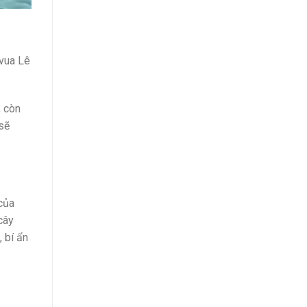
 vua Lê
, còn
 sẽ
 của
cây
 bí ẩn