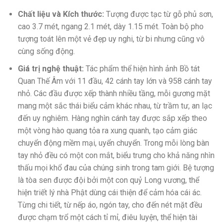
Chất liệu và Kích thước:
Tượng được tạc từ gỗ phủ sơn,
cao 3.7 mét, ngang 2.1 mét, dày 1.15 mét. Toàn bộ pho
tượng toát lên một vẻ đẹp uy nghi, từ bi nhưng cũng vô
cùng sống động.
Giá trị nghệ thuật:
Tác phẩm thể hiện hình ảnh Bồ tát
Quan Thế Âm với 11 đầu, 42 cánh tay lớn và 958 cánh tay
nhỏ. Các đầu được xếp thành nhiều tầng, mỗi gương mặt
mang một sắc thái biểu cảm khác nhau, từ trầm tư, an lạc
đến uy nghiêm. Hàng nghìn cánh tay được sắp xếp theo
một vòng hào quang tỏa ra xung quanh, tạo cảm giác
chuyển động mềm mại, uyển chuyển. Trong mỗi lòng bàn
tay nhỏ đều có một con mắt, biểu trưng cho khả năng nhìn
thấu mọi khổ đau của chúng sinh trong tam giới. Bệ tượng
là tòa sen được đội bởi một con quỷ Long vương, thể
hiện triết lý nhà Phật dùng cái thiện để cảm hóa cái ác.
Từng chi tiết, từ nếp áo, ngón tay, cho đến nét mặt đều
được chạm trổ một cách tỉ mỉ, điêu luyện, thể hiện tài