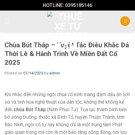
Skip
HOTLINE: 0395185146
to
content
Chùa Bút Tháp – Tuyệt Tác Điêu Khắc Đá
Thời Lê & Hành Trình Về Miền Đất Cổ
2025
Posted on
07/14/2025
by
admin
Khi nhắc đến những ngôi chùa cổ kính mang đậm dấu ấn lịch
sử và tinh hoa nghệ thuật của dân tộc, không thể không kể
đến
chùa Bút Tháp
(Ninh Phúc Tự). Tọa lạc thanh bình bên
bờ sông Đuống, thuộc xã Đình Tổ, huyện Thuận Thành, tỉnh
Bắc Ninh, ngôi cổ tự này không chỉ là một trung tâm Phật
giáo quan trọng mà còn là một bảo tàng sống động, nơi lưu