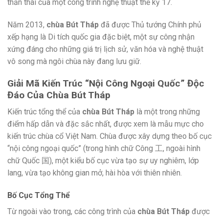
thần thái của một công trình nghệ thuật thế kỷ 17.
Năm 2013,
chùa Bút Tháp
đã được Thủ tướng Chính phủ
xếp hạng là Di tích quốc gia đặc biệt, một sự công nhận
xứng đáng cho những giá trị lịch sử, văn hóa và nghệ thuật
vô song mà ngôi chùa này đang lưu giữ.
Giải Mã Kiến Trúc “Nội Công Ngoại Quốc” Độc
Đáo Của Chùa Bút Tháp
Kiến trúc tổng thể của
chùa Bút Tháp
là một trong những
điểm hấp dẫn và đặc sắc nhất, được xem là mẫu mực cho
kiến trúc chùa cổ Việt Nam. Chùa được xây dựng theo bố cục
“nội công ngoại quốc” (trong hình chữ Công 工, ngoài hình
chữ Quốc 国), một kiểu bố cục vừa tạo sự uy nghiêm, lớp
lang, vừa tạo không gian mở, hài hòa với thiên nhiên.
Bố Cục Tổng Thể
Từ ngoài vào trong, các công trình của
chùa Bút Tháp
được