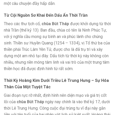
một câu chuyện đầy hấp dẫn.
Từ Cội Nguồn Sơ Khai Đến Dấu Ấn Thời Trần
Theo các thư tịch cổ,
chùa Bút Tháp
được khởi dựng từ thời
nhà Trần (thế kỷ 13). Ban đầu, chùa có tên là Ninh Phúc Tự,
với ý nghĩa cầu mong sự bình an và phúc lành cho chúng
sinh. Thiền sư Huyền Quang (1254 – 1334), vị Tổ thứ ba của
thiền phái Trúc Lâm Yên Tử, được cho là đã trụ trì và xây
dựng một am nhỏ tại đây. Dấu tích từ thời kỳ này không còn
nhiều, nhưng nền móng tâm linh và vai trò của một trung tâm
thiền học đã được định hình từ rất sớm.
Thời Kỳ Hoàng Kim Dưới Triều Lê Trung Hưng – Sự Hóa
Thân Của Một Tuyệt Tác
Giai đoạn rực rỡ nhất, định hình nên diện mạo và giá trị cốt
lõi của
chùa Bút Tháp
ngày nay chính là vào thế kỷ 17, dưới
thời Lê Trung Hưng. Công cuộc đại trùng tu vĩ đại này gắn
liền với tên tuổi của hai nhân vật lịch sử kiệt xuất: Hoàng thái