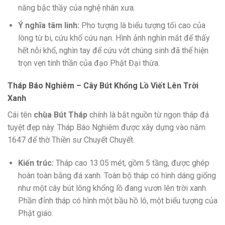
năng bậc thầy của nghệ nhân xưa.
Ý nghĩa tâm linh:
Pho tượng là biểu tượng tối cao của
lòng từ bi, cứu khổ cứu nạn. Hình ảnh nghìn mắt để thấy
hết nỗi khổ, nghìn tay để cứu vớt chúng sinh đã thể hiện
trọn vẹn tinh thần của đạo Phật Đại thừa.
Tháp Báo Nghiêm – Cây Bút Khổng Lồ Viết Lên Trời
Xanh
Cái tên
chùa Bút Tháp
chính là bắt nguồn từ ngọn tháp đá
tuyệt đẹp này. Tháp Báo Nghiêm được xây dựng vào năm
1647 để thờ Thiền sư Chuyết Chuyết.
Kiến trúc:
Tháp cao 13.05 mét, gồm 5 tầng, được ghép
hoàn toàn bằng đá xanh. Toàn bộ tháp có hình dáng giống
như một cây bút lông khổng lồ đang vươn lên trời xanh.
Phần đỉnh tháp có hình một bầu hồ lô, một biểu tượng của
Phật giáo.