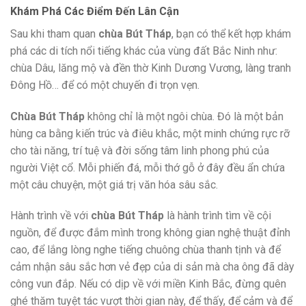
Khám Phá Các Điểm Đến Lân Cận
Sau khi tham quan
chùa Bút Tháp
, bạn có thể kết hợp khám
phá các di tích nổi tiếng khác của vùng đất Bắc Ninh như:
chùa Dâu, lăng mộ và đền thờ Kinh Dương Vương, làng tranh
Đông Hồ… để có một chuyến đi trọn vẹn.
Chùa Bút Tháp
không chỉ là một ngôi chùa. Đó là một bản
hùng ca bằng kiến trúc và điêu khắc, một minh chứng rực rỡ
cho tài năng, trí tuệ và đời sống tâm linh phong phú của
người Việt cổ. Mỗi phiến đá, mỗi thớ gỗ ở đây đều ẩn chứa
một câu chuyện, một giá trị văn hóa sâu sắc.
Hành trình về với
chùa Bút Tháp
là hành trình tìm về cội
nguồn, để được đắm mình trong không gian nghệ thuật đỉnh
cao, để lắng lòng nghe tiếng chuông chùa thanh tịnh và để
cảm nhận sâu sắc hơn vẻ đẹp của di sản mà cha ông đã dày
công vun đắp. Nếu có dịp về với miền Kinh Bắc, đừng quên
ghé thăm tuyệt tác vượt thời gian này, để thấy, để cảm và để