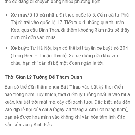
thể dễ dàng di chuyển bằng nhiều phương tiện:
Xe máy/ô tô cá nhân:
Đi theo quốc lộ 5, đến ngã tư Phú
Thị rẽ trái vào quốc lộ 17. Tiếp tục đi thẳng qua thị trấn
Keo, qua cầu Bình Than, đi thêm khoảng 3km nữa sẽ thấy
biển chỉ dẫn vào chùa.
Xe buýt:
Từ Hà Nội, bạn có thể bắt tuyến xe buýt số 204
(Long Biên – Thuận Thành). Xe sẽ dừng gần khu vực
chùa, bạn chỉ cần đi bộ một đoạn ngắn là tới.
Thời Gian Lý Tưởng Để Tham Quan
Bạn có thể đến thăm
chùa Bút Tháp
vào bất kỳ thời điểm
nào trong năm. Tuy nhiên, thời điểm lý tưởng nhất là vào mùa
xuân, khi tiết trời mát mẻ, cây cối xanh tươi. Đặc biệt, nếu đến
vào dịp lễ hội của chùa (ngày 24 tháng 3 Âm lịch hằng năm),
bạn sẽ được hòa mình vào không khí văn hóa tâm linh đặc
sắc của vùng Kinh Bắc.