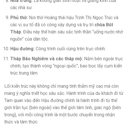
Nhà trung:
Là không gian sinh hoạt và giảng kinh của
các nhà sư.
Phủ thờ:
Nơi thờ Hoàng thái hậu Trịnh Thị Ngọc Trúc và
các vị sư tổ đã có công xây dựng và trụ trì
chùa Bút
Tháp
. Điều này thể hiện sâu sắc tinh thần “uống nước nhớ
nguồn” của dân tộc.
Hậu đường:
Công trình cuối cùng trên trục chính.
Tháp Báo Nghiêm và các tháp mộ:
Nằm bên ngoài trục
chính, tạo thành vòng “ngoại quốc”, bao bọc lấy cụm kiến
trúc trung tâm.
Lối kiến trúc này không chỉ mang tính thẩm mỹ cao mà còn
mang ý nghĩa triết học sâu sắc. Hành trình của du khách đi từ
Tam quan vào đến Hậu đường chính là hành trình đi từ thế
giới trần tục (bên ngoài) vào thế giới tâm linh, giác ngộ (bên
trong), với mỗi công trình là một bước chuyển trong nhận
thức và tâm thức.