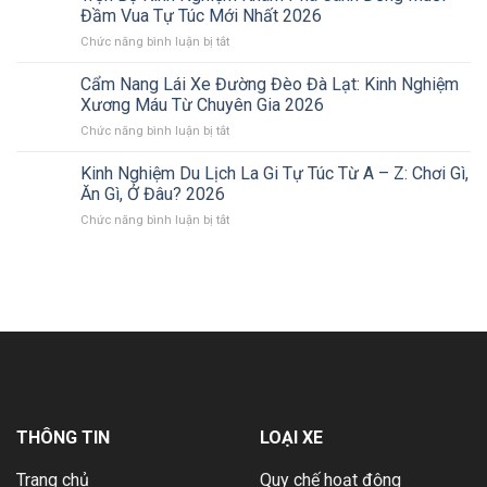
Trọn
Tân:
Đầm Vua Tự Túc Mới Nhất 2026
Vẹn
Tuyệt
ở
Chức năng bình luận bị tắt
Những
Tác
Trọn
Lợi
Thiên
Bộ
Cẩm Nang Lái Xe Đường Đèo Đà Lạt: Kinh Nghiệm
Ích
Nhiên
Kinh
Khi
Xương Máu Từ Chuyên Gia 2026
Giữa
Nghiệm
Nhận
Lòng
ở
Chức năng bình luận bị tắt
Khám
Xe
Xứ
Cẩm
Phá
Tại
Nẫu
Nang
Kinh Nghiệm Du Lịch La Gi Tự Túc Từ A – Z: Chơi Gì,
Cánh
Sân
(Trọn
Lái
Đồng
Ăn Gì, Ở Đâu? 2026
Bay
Bộ
Xe
Muối
Cho
Kinh
ở
Chức năng bình luận bị tắt
Đường
Đầm
Chuyến
Nghiệm)
Kinh
Đèo
Vua
Đi
2026
Nghiệm
Đà
Tự
Hoàn
Du
Lạt:
Túc
Hảo
Lịch
Kinh
Mới
2026
La
Nghiệm
Nhất
Gi
Xương
2026
Tự
Máu
Túc
Từ
Từ
Chuyên
A
Gia
–
2026
THÔNG TIN
LOẠI XE
Z:
Chơi
Trang chủ
Quy chế hoạt động
Gì,