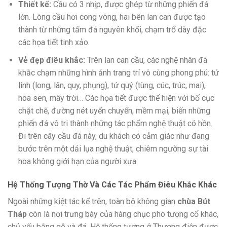
Thiết kế:
Cầu có 3 nhịp, được ghép từ những phiến đá
lớn. Lòng cầu hơi cong võng, hai bên lan can được tạo
thành từ những tấm đá nguyên khối, chạm trổ dày đặc
các họa tiết tinh xảo.
Vẻ đẹp điêu khắc:
Trên lan can cầu, các nghệ nhân đã
khắc chạm những hình ảnh trang trí vô cùng phong phú: tứ
linh (long, lân, quy, phụng), tứ quý (tùng, cúc, trúc, mai),
hoa sen, mây trời… Các họa tiết được thể hiện với bố cục
chặt chẽ, đường nét uyển chuyển, mềm mại, biến những
phiến đá vô tri thành những tác phẩm nghệ thuật có hồn.
Đi trên cây cầu đá này, du khách có cảm giác như đang
bước trên một dải lụa nghệ thuật, chiêm ngưỡng sự tài
hoa không giới hạn của người xưa.
Hệ Thống Tượng Thờ Và Các Tác Phẩm Điêu Khắc Khác
Ngoài những kiệt tác kể trên, toàn bộ không gian
chùa Bút
Tháp
còn là nơi trưng bày của hàng chục pho tượng cổ khác,
chủ yếu bằng gỗ và đá. Hệ thống tượng ở Thượng điện được