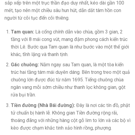
sắp xếp trên một trục thần đạo duy nhất, kéo dài gần 100
mét, tạo nên một chiều sâu hun hút, dẫn dắt tâm hồn con
người từ cõi tục đến cõi thiêng.
Tam quan:
Là cổng chính dẫn vào chùa, gồm 3 gian, 2
tầng với 8 mái cong vút, mang đậm phong cách kiến trúc
thời Lê. Bước qua Tam quan là như bước vào một thế giới
khác, tĩnh lặng và thanh tịnh.
Gác chuông:
Nằm ngay sau Tam quan, là một tòa kiến
trúc hai tầng tám mái duyên dáng. Bên trong treo một quả
chuông lớn được đúc từ năm 1695. Tiếng chuông chùa
ngân vang mỗi sớm chiều như thanh lọc không gian, gột
rửa bụi trần.
Tiền đường (Nhà Bái đường):
Đây là nơi các tín đồ, phật
tử chuẩn bị hành lễ. Không gian Tiền đường rộng rãi,
thoáng đãng với những hàng cột gỗ lim to lớn và các bộ vì
kèo được chạm khắc tinh xảo hình rồng, phượng.