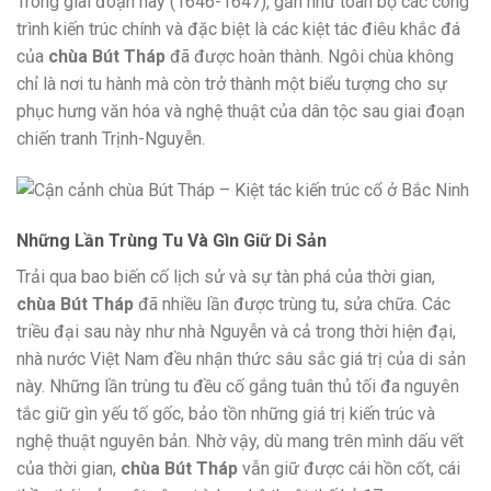
Trong giai đoạn này (1646-1647), gần như toàn bộ các công
trình kiến trúc chính và đặc biệt là các kiệt tác điêu khắc đá
của
chùa Bút Tháp
đã được hoàn thành. Ngôi chùa không
chỉ là nơi tu hành mà còn trở thành một biểu tượng cho sự
phục hưng văn hóa và nghệ thuật của dân tộc sau giai đoạn
chiến tranh Trịnh-Nguyễn.
Những Lần Trùng Tu Và Gìn Giữ Di Sản
Trải qua bao biến cố lịch sử và sự tàn phá của thời gian,
chùa Bút Tháp
đã nhiều lần được trùng tu, sửa chữa. Các
triều đại sau này như nhà Nguyễn và cả trong thời hiện đại,
nhà nước Việt Nam đều nhận thức sâu sắc giá trị của di sản
này. Những lần trùng tu đều cố gắng tuân thủ tối đa nguyên
tắc giữ gìn yếu tố gốc, bảo tồn những giá trị kiến trúc và
nghệ thuật nguyên bản. Nhờ vậy, dù mang trên mình dấu vết
của thời gian,
chùa Bút Tháp
vẫn giữ được cái hồn cốt, cái