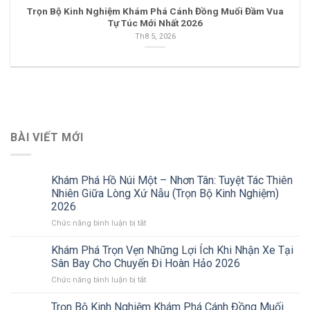
Trọn Bộ Kinh Nghiệm Khám Phá Cánh Đồng Muối Đầm Vua
Tự Túc Mới Nhất 2026
Th8 5, 2026
BÀI VIẾT MỚI
Khám Phá Hồ Núi Một – Nhơn Tân: Tuyệt Tác Thiên
Nhiên Giữa Lòng Xứ Nẫu (Trọn Bộ Kinh Nghiệm)
2026
ở
Chức năng bình luận bị tắt
Khám
Phá
Khám Phá Trọn Vẹn Những Lợi Ích Khi Nhận Xe Tại
Hồ
Sân Bay Cho Chuyến Đi Hoàn Hảo 2026
Núi
ở
Chức năng bình luận bị tắt
Một
Khám
–
Phá
Trọn Bộ Kinh Nghiệm Khám Phá Cánh Đồng Muối
Nhơn