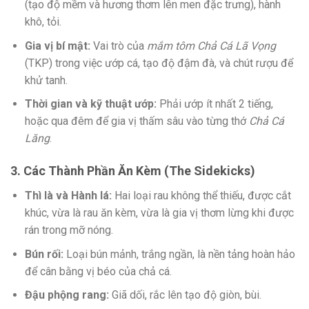
(tạo độ mềm và hương thơm lên men đặc trưng), hành
khô, tỏi.
Gia vị bí mật:
Vai trò của
mắm tôm Chả Cá Lã Vọng
(TKP) trong việc ướp cá, tạo độ đậm đà, và chút rượu để
khử tanh.
Thời gian và kỹ thuật ướp:
Phải ướp ít nhất 2 tiếng,
hoặc qua đêm để gia vị thấm sâu vào từng thớ
Chả Cá
Lăng
.
3. Các Thành Phần Ăn Kèm (The Sidekicks)
Thì là và Hành lá:
Hai loại rau không thể thiếu, được cắt
khúc, vừa là rau ăn kèm, vừa là gia vị thơm lừng khi được
rán trong mỡ nóng.
Bún rối:
Loại bún mảnh, trắng ngần, là nền tảng hoàn hảo
để cân bằng vị béo của chả cá.
Đậu phộng rang:
Giã dối, rắc lên tạo độ giòn, bùi.