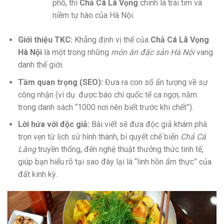
phố, thì
Chả Cá Lã Vọng
chính là trái tim và
niềm tự hào của Hà Nội.
Giới thiệu TKC:
Khẳng định vị thế của
Chả Cá Lã Vọng
Hà Nội
là một trong những
món ăn đặc sản Hà Nội
vang
danh thế giới.
Tầm quan trọng (SEO):
Đưa ra con số ấn tượng về sự
công nhận (ví dụ: được báo chí quốc tế ca ngợi, nằm
trong danh sách “1000 nơi nên biết trước khi chết”).
Lời hứa với độc giả:
Bài viết sẽ đưa độc giả khám phá
trọn vẹn từ lịch sử hình thành, bí quyết chế biến
Chả Cá
Lăng
truyền thống, đến nghệ thuật thưởng thức tinh tế,
giúp bạn hiểu rõ tại sao đây lại là “linh hồn ẩm thực” của
đất kinh kỳ.