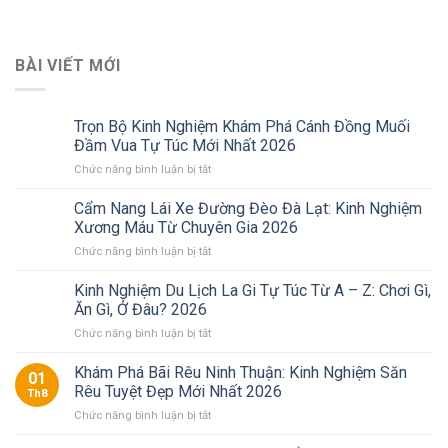
BÀI VIẾT MỚI
Trọn Bộ Kinh Nghiệm Khám Phá Cánh Đồng Muối
Đầm Vua Tự Túc Mới Nhất 2026
ở
Chức năng bình luận bị tắt
Trọn
Bộ
Cẩm Nang Lái Xe Đường Đèo Đà Lạt: Kinh Nghiệm
Kinh
Xương Máu Từ Chuyên Gia 2026
Nghiệm
ở
Chức năng bình luận bị tắt
Khám
Cẩm
Phá
Nang
Kinh Nghiệm Du Lịch La Gi Tự Túc Từ A – Z: Chơi Gì,
Cánh
Lái
Đồng
Ăn Gì, Ở Đâu? 2026
Xe
Muối
ở
Chức năng bình luận bị tắt
Đường
Đầm
Kinh
Đèo
Vua
Nghiệm
Khám Phá Bãi Rêu Ninh Thuận: Kinh Nghiệm Săn
Đà
Tự
01
Du
Lạt:
Rêu Tuyệt Đẹp Mới Nhất 2026
Túc
Th8
Lịch
Kinh
Mới
ở
Chức năng bình luận bị tắt
La
Nghiệm
Nhất
Khám
Gi
Xương
2026