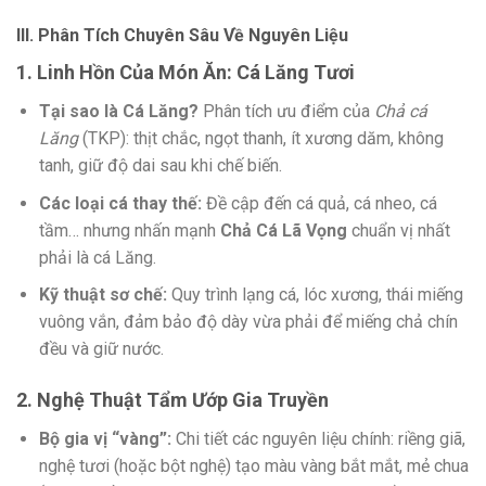
III. Phân Tích Chuyên Sâu Về Nguyên Liệu
1. Linh Hồn Của Món Ăn: Cá Lăng Tươi
Tại sao là Cá Lăng?
Phân tích ưu điểm của
Chả cá
Lăng
(TKP): thịt chắc, ngọt thanh, ít xương dăm, không
tanh, giữ độ dai sau khi chế biến.
Các loại cá thay thế:
Đề cập đến cá quả, cá nheo, cá
tầm… nhưng nhấn mạnh
Chả Cá Lã Vọng
chuẩn vị nhất
phải là cá Lăng.
Kỹ thuật sơ chế:
Quy trình lạng cá, lóc xương, thái miếng
vuông vắn, đảm bảo độ dày vừa phải để miếng chả chín
đều và giữ nước.
2. Nghệ Thuật Tẩm Ướp Gia Truyền
Bộ gia vị “vàng”:
Chi tiết các nguyên liệu chính: riềng giã,
nghệ tươi (hoặc bột nghệ) tạo màu vàng bắt mắt, mẻ chua