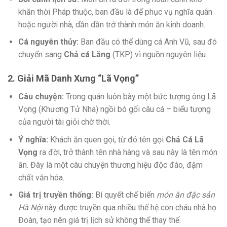
khăn thời Pháp thuộc, ban đầu là để phục vụ nghĩa quân
hoặc người nhà, dần dần trở thành món ăn kinh doanh.
Cá nguyên thủy:
Ban đầu có thể dùng cá Anh Vũ, sau đó
chuyển sang
Chả cá Lăng
(TKP) vì nguồn nguyên liệu.
2. Giải Mã Danh Xưng “Lã Vọng”
Câu chuyện:
Trong quán luôn bày một bức tượng ông Lã
Vọng (Khương Tử Nha) ngồi bó gối câu cá – biểu tượng
của người tài giỏi chờ thời.
Ý nghĩa:
Khách ăn quen gọi, từ đó tên gọi
Chả Cá Lã
Vọng
ra đời, trở thành tên nhà hàng và sau này là tên món
ăn. Đây là một câu chuyện thương hiệu độc đáo, đậm
chất văn hóa.
Giá trị truyền thống:
Bí quyết chế biến
món ăn đặc sản
Hà Nội
này được truyền qua nhiều thế hệ con cháu nhà họ
Đoàn, tạo nên giá trị lịch sử không thể thay thế.