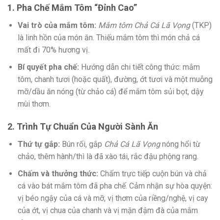
1. Pha Chế Mắm Tôm “Đỉnh Cao”
Vai trò của mắm tôm:
Mắm tôm Chả Cá Lã Vọng
(TKP)
là linh hồn của món ăn. Thiếu mắm tôm thì món chả cá
mất đi 70% hương vị.
Bí quyết pha chế:
Hướng dẫn chi tiết công thức: mắm
tôm, chanh tươi (hoặc quất), đường, ớt tươi và một muỗng
mỡ/dầu ăn nóng (từ chảo cá) để mắm tôm sủi bọt, dậy
mùi thơm.
2. Trình Tự Chuẩn Của Người Sành Ăn
Thứ tự gắp:
Bún rối, gắp
Chả Cá Lã Vọng
nóng hổi từ
chảo, thêm hành/thì là đã xào tái, rắc đậu phộng rang.
Chấm và thưởng thức:
Chấm trực tiếp cuộn bún và chả
cá vào bát mắm tôm đã pha chế. Cảm nhận sự hòa quyện:
vị béo ngậy của cá và mỡ, vị thơm của riềng/nghệ, vị cay
của ớt, vị chua của chanh và vị mặn đậm đà của mắm