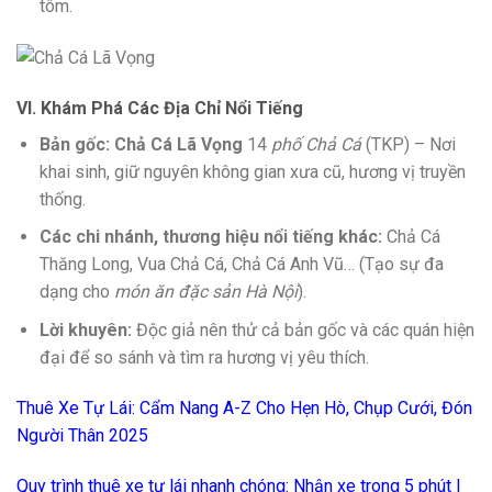
tôm.
VI. Khám Phá Các Địa Chỉ Nổi Tiếng
Bản gốc:
Chả Cá Lã Vọng
14
phố Chả Cá
(TKP) – Nơi
khai sinh, giữ nguyên không gian xưa cũ, hương vị truyền
thống.
Các chi nhánh, thương hiệu nổi tiếng khác:
Chả Cá
Thăng Long, Vua Chả Cá, Chả Cá Anh Vũ… (Tạo sự đa
dạng cho
món ăn đặc sản Hà Nội
).
Lời khuyên:
Độc giả nên thử cả bản gốc và các quán hiện
đại để so sánh và tìm ra hương vị yêu thích.
Thuê Xe Tự Lái: Cẩm Nang A-Z Cho Hẹn Hò, Chụp Cưới, Đón
Người Thân 2025
Quy trình thuê xe tự lái nhanh chóng: Nhận xe trong 5 phút |