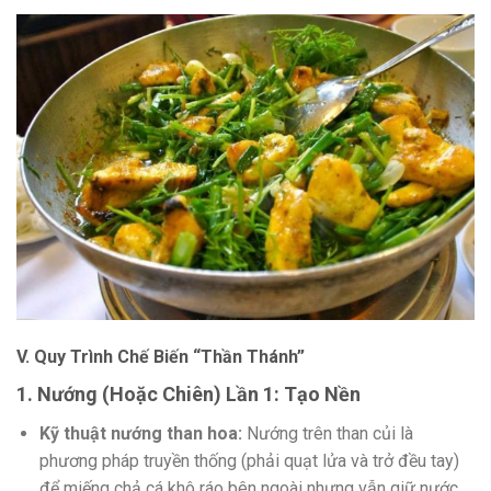
V. Quy Trình Chế Biến “Thần Thánh”
1. Nướng (Hoặc Chiên) Lần 1: Tạo Nền
Kỹ thuật nướng than hoa:
Nướng trên than củi là
phương pháp truyền thống (phải quạt lửa và trở đều tay)
để miếng chả cá khô ráo bên ngoài nhưng vẫn giữ nước