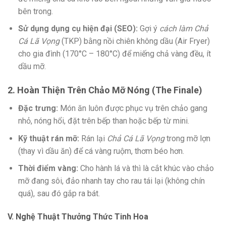
bên trong.
Sử dụng dụng cụ hiện đại (SEO):
Gợi ý
cách làm Chả
Cá Lã Vọng
(TKP) bằng nồi chiên không dầu (Air Fryer)
cho gia đình (170°C – 180°C) để miếng chả vàng đều, ít
dầu mỡ.
2. Hoàn Thiện Trên Chảo Mỡ Nóng (The Finale)
Đặc trưng:
Món ăn luôn được phục vụ trên chảo gang
nhỏ, nóng hổi, đặt trên bếp than hoặc bếp từ mini.
Kỹ thuật rán mỡ:
Rán lại
Chả Cá Lã Vọng
trong mỡ lợn
(thay vì dầu ăn) để cá vàng ruộm, thơm béo hơn.
Thời điểm vàng:
Cho hành lá và thì là cắt khúc vào chảo
mỡ đang sôi, đảo nhanh tay cho rau tái lại (không chín
quá), sau đó gắp ra bát.
V. Nghệ Thuật Thưởng Thức Tinh Hoa