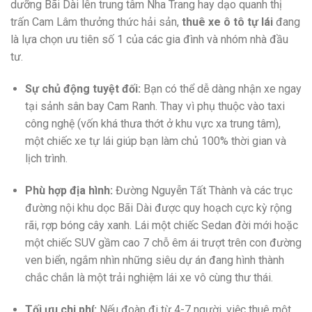
dưỡng Bãi Dài lên trung tâm Nha Trang hay dạo quanh thị
trấn Cam Lâm thưởng thức hải sản,
thuê xe ô tô tự lái
đang
là lựa chọn ưu tiên số 1 của các gia đình và nhóm nhà đầu
tư.
Sự chủ động tuyệt đối:
Bạn có thể dễ dàng nhận xe ngay
tại sảnh sân bay Cam Ranh. Thay vì phụ thuộc vào taxi
công nghệ (vốn khá thưa thớt ở khu vực xa trung tâm),
một chiếc xe tự lái giúp bạn làm chủ 100% thời gian và
lịch trình.
Phù hợp địa hình:
Đường Nguyễn Tất Thành và các trục
đường nội khu dọc Bãi Dài được quy hoạch cực kỳ rộng
rãi, rợp bóng cây xanh. Lái một chiếc Sedan đời mới hoặc
một chiếc SUV gầm cao 7 chỗ êm ái trượt trên con đường
ven biển, ngắm nhìn những siêu dự án đang hình thành
chắc chắn là một trải nghiệm lái xe vô cùng thư thái.
Tối ưu chi phí:
Nếu đoàn đi từ 4-7 người, việc thuê một