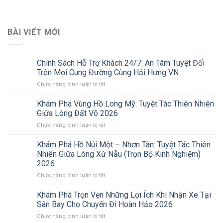
BÀI VIẾT MỚI
Chính Sách Hỗ Trợ Khách 24/7: An Tâm Tuyệt Đối
Trên Mọi Cung Đường Cùng Hải Hưng VN
ở
Chức năng bình luận bị tắt
Chính
Sách
Khám Phá Vùng Hồ Long Mỹ: Tuyệt Tác Thiên Nhiên
Hỗ
Giữa Lòng Đất Võ 2026
Trợ
ở
Chức năng bình luận bị tắt
Khách
Khám
24/7:
Phá
Khám Phá Hồ Núi Một – Nhơn Tân: Tuyệt Tác Thiên
An
Vùng
Tâm
Nhiên Giữa Lòng Xứ Nẫu (Trọn Bộ Kinh Nghiệm)
Hồ
Tuyệt
2026
Long
Đối
ở
Chức năng bình luận bị tắt
Mỹ:
Trên
Khám
Tuyệt
Mọi
Phá
Tác
Khám Phá Trọn Vẹn Những Lợi Ích Khi Nhận Xe Tại
Cung
Hồ
Thiên
Đường
Sân Bay Cho Chuyến Đi Hoàn Hảo 2026
Núi
Nhiên
Cùng
ở
Chức năng bình luận bị tắt
Một
Giữa
Hải