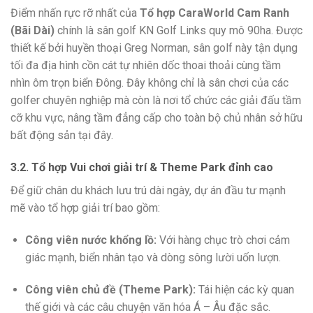
Điểm nhấn rực rỡ nhất của
Tổ hợp CaraWorld Cam Ranh
(Bãi Dài)
chính là sân golf KN Golf Links quy mô 90ha. Được
thiết kế bởi huyền thoại Greg Norman, sân golf này tận dụng
tối đa địa hình cồn cát tự nhiên dốc thoai thoải cùng tầm
nhìn ôm trọn biển Đông. Đây không chỉ là sân chơi của các
golfer chuyên nghiệp mà còn là nơi tổ chức các giải đấu tầm
cỡ khu vực, nâng tầm đẳng cấp cho toàn bộ chủ nhân sở hữu
bất động sản tại đây.
3.2. Tổ hợp Vui chơi giải trí & Theme Park đỉnh cao
Để giữ chân du khách lưu trú dài ngày, dự án đầu tư mạnh
mẽ vào tổ hợp giải trí bao gồm:
Công viên nước khổng lồ:
Với hàng chục trò chơi cảm
giác mạnh, biển nhân tạo và dòng sông lười uốn lượn.
Công viên chủ đề (Theme Park):
Tái hiện các kỳ quan
thế giới và các câu chuyện văn hóa Á – Âu đặc sắc.