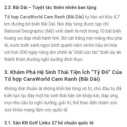
2.3. Bãi Dài – Tuyệt tác thiên nhiên ban tặng
Tổ hợp CaraWorld Cam Ranh (Bãi Dài)
tự hào sở hữu 4,7
km đường bờ biển Bãi Dài. Nơi đây từng được tạp chí
National Geographic (Mỹ) vinh danh là một trong 10 bãi biển
hoang sơ đẹp nhất hành tinh. Bờ cát trắng mịn màng như pha
lê, nước biển xanh ngọc bích quanh năm và khí hậu ôn hòa
với hơn 300 ngày nắng ấm chính là “chất xúc tác” biến dự án
thành thiên đường nghỉ dưỡng đích thực.
3. Khám Phá Hệ Sinh Thái Tiện Ích “Tỷ Đô” Của
Tổ hợp CaraWorld Cam Ranh (Bãi Dài)
Không đơn thuần là những khối bê tông vô tri, chủ đầu tư đã
kiến tạo tại đây một hệ sinh thái tiện ích khép kín, đáp ứng
mọi nhu cầu từ nghỉ dưỡng, giải trí, thể thao đến chăm sóc
sức khỏe mang tầm vóc quốc tế.
3.1. Sân KN Golf Links 27 hố chuẩn quốc tế