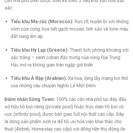
căn nhà phố biển được thiết kế theo 3 tiểu khu văn hóa đặc
sắc:
Tiểu khu Ma-rốc (Morocco):
Rực rỡ, huyền bí với những
vòm cửa cong, họa tiết gạch mosaic tinh xảo và tone màu
đất nung ấm áp.
Tiểu khu Hy Lạp (Greece):
Thanh lịch, phóng khoáng với
sắc trắng – xanh coban đặc trưng của vùng Địa Trung
Hải, mở ra không gian tràn ngập gió biển.
Tiểu khu Ả Rập (Arabian):
Xa hoa, lộng lẫy mang hơi thở
của những câu chuyện Nghìn Lẻ Một Đêm.
Điểm nhấn Sông Town:
100% các căn nhà phố tại đây đều
sở hữu hồ bơi riêng (private pool) hoặc trực diện hồ bơi vô
cực (infinity pool), được bàn giao full nội thất cao cấp. Đây
là dòng sản phẩm sinh ra để tối ưu hóa việc khai thác cho
thuê (Airbnb, Homestay cao cấp) với dòng tiền thụ động ổn