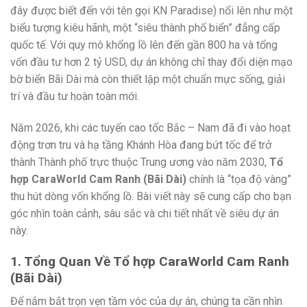
đây được biết đến với tên gọi KN Paradise) nổi lên như một
biểu tượng kiêu hãnh, một “siêu thành phố biển” đẳng cấp
quốc tế. Với quy mô khổng lồ lên đến gần 800 ha và tổng
vốn đầu tư hơn 2 tỷ USD, dự án không chỉ thay đổi diện mạo
bờ biển Bãi Dài mà còn thiết lập một chuẩn mực sống, giải
trí và đầu tư hoàn toàn mới.
Năm 2026, khi các tuyến cao tốc Bắc – Nam đã đi vào hoạt
động trơn tru và hạ tầng Khánh Hòa đang bứt tốc để trở
thành Thành phố trực thuộc Trung ương vào năm 2030,
Tổ
hợp CaraWorld Cam Ranh (Bãi Dài)
chính là “tọa độ vàng”
thu hút dòng vốn khổng lồ. Bài viết này sẽ cung cấp cho bạn
góc nhìn toàn cảnh, sâu sắc và chi tiết nhất về siêu dự án
này.
1. Tổng Quan Về Tổ hợp CaraWorld Cam Ranh
(Bãi Dài)
Để nắm bắt trọn vẹn tầm vóc của dự án, chúng ta cần nhìn