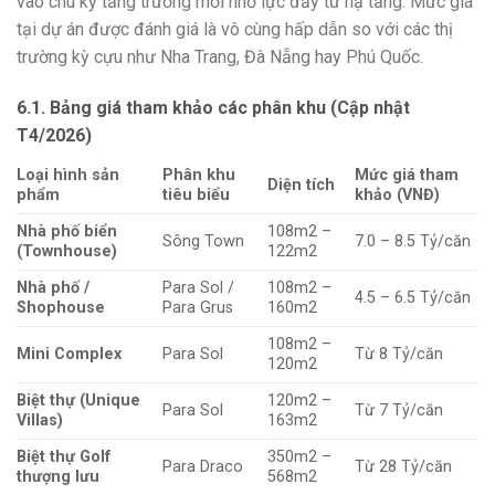
vào chu kỳ tăng trưởng mới nhờ lực đẩy từ hạ tầng. Mức giá
tại dự án được đánh giá là vô cùng hấp dẫn so với các thị
trường kỳ cựu như Nha Trang, Đà Nẵng hay Phú Quốc.
6.1. Bảng giá tham khảo các phân khu (Cập nhật
T4/2026)
Loại hình sản
Phân khu
Mức giá tham
Diện tích
phẩm
tiêu biểu
khảo (VNĐ)
Nhà phố biển
108m2 –
Sông Town
7.0 – 8.5 Tỷ/căn
(Townhouse)
122m2
Nhà phố /
Para Sol /
108m2 –
4.5 – 6.5 Tỷ/căn
Shophouse
Para Grus
160m2
108m2 –
Mini Complex
Para Sol
Từ 8 Tỷ/căn
120m2
Biệt thự (Unique
120m2 –
Para Sol
Từ 7 Tỷ/căn
Villas)
163m2
Biệt thự Golf
350m2 –
Para Draco
Từ 28 Tỷ/căn
thượng lưu
568m2