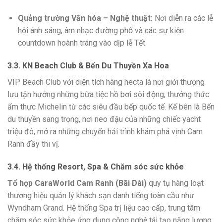
Quảng trường Văn hóa – Nghệ thuật:
Nơi diễn ra các lễ
hội ánh sáng, âm nhạc đường phố và các sự kiện
countdown hoành tráng vào dịp lễ Tết.
3.3. KN Beach Club & Bến Du Thuyền Xa Hoa
VIP Beach Club với diện tích hàng hecta là nơi giới thượng
lưu tận hưởng những bữa tiệc hồ bơi sôi động, thưởng thức
ẩm thực Michelin từ các siêu đầu bếp quốc tế. Kế bên là Bến
du thuyền sang trọng, nơi neo đậu của những chiếc yacht
triệu đô, mở ra những chuyến hải trình khám phá vịnh Cam
Ranh đầy thi vị.
3.4. Hệ thống Resort, Spa & Chăm sóc sức khỏe
Tổ hợp CaraWorld Cam Ranh (Bãi Dài)
quy tụ hàng loạt
thương hiệu quản lý khách sạn danh tiếng toàn cầu như
Wyndham Grand. Hệ thống Spa trị liệu cao cấp, trung tâm
chăm sóc sức khỏe ứng dụng công nghệ tái tạo năng lượng