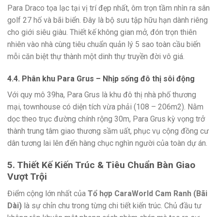
Para Draco tọa lạc tại vị trí đẹp nhất, ôm trọn tầm nhìn ra sân
golf 27 hố và bãi biển. Đây là bộ sưu tập hữu hạn dành riêng
cho giới siêu giàu. Thiết kế không gian mở, đón trọn thiên
nhiên vào nhà cùng tiêu chuẩn quản lý 5 sao toàn cầu biến
mỗi căn biệt thự thành một dinh thự truyền đời vô giá.
4.4. Phân khu Para Grus – Nhịp sống đô thị sôi động
Với quy mô 39ha, Para Grus là khu đô thị nhà phố thương
mại, townhouse có diện tích vừa phải (108 – 206m2). Nằm
dọc theo trục đường chính rộng 30m, Para Grus kỳ vọng trở
thành trung tâm giao thương sầm uất, phục vụ cộng đồng cư
dân tương lai lên đến hàng chục nghìn người của toàn dự án.
5. Thiết Kế Kiến Trúc & Tiêu Chuẩn Bàn Giao
Vượt Trội
Điểm cộng lớn nhất của
Tổ hợp CaraWorld Cam Ranh (Bãi
Dài)
là sự chỉn chu trong từng chi tiết kiến trúc. Chủ đầu tư