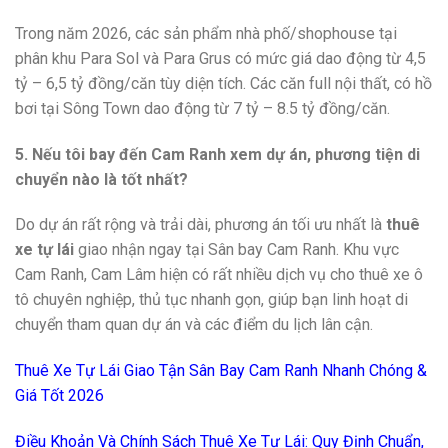
Trong năm 2026, các sản phẩm nhà phố/shophouse tại
phân khu Para Sol và Para Grus có mức giá dao động từ 4,5
tỷ – 6,5 tỷ đồng/căn tùy diện tích. Các căn full nội thất, có hồ
bơi tại Sông Town dao động từ 7 tỷ – 8.5 tỷ đồng/căn.
5. Nếu tôi bay đến Cam Ranh xem dự án, phương tiện di
chuyển nào là tốt nhất?
Do dự án rất rộng và trải dài, phương án tối ưu nhất là
thuê
xe tự lái
giao nhận ngay tại Sân bay Cam Ranh. Khu vực
Cam Ranh, Cam Lâm hiện có rất nhiều dịch vụ cho thuê xe ô
tô chuyên nghiệp, thủ tục nhanh gọn, giúp bạn linh hoạt di
chuyển tham quan dự án và các điểm du lịch lân cận.
Thuê Xe Tự Lái Giao Tận Sân Bay Cam Ranh Nhanh Chóng &
Giá Tốt 2026
Điều Khoản Và Chính Sách Thuê Xe Tự Lái: Quy Định Chuẩn,