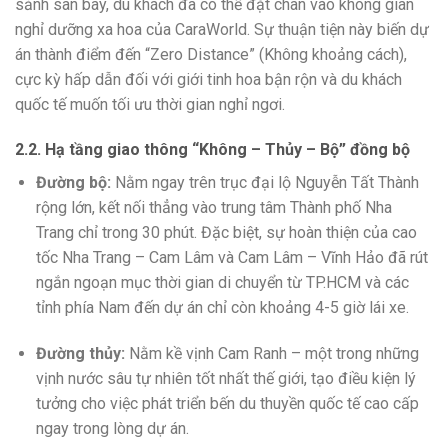
sảnh sân bay, du khách đã có thể đặt chân vào không gian
nghỉ dưỡng xa hoa của CaraWorld. Sự thuận tiện này biến dự
án thành điểm đến “Zero Distance” (Không khoảng cách),
cực kỳ hấp dẫn đối với giới tinh hoa bận rộn và du khách
quốc tế muốn tối ưu thời gian nghỉ ngơi.
2.2. Hạ tầng giao thông “Không – Thủy – Bộ” đồng bộ
Đường bộ:
Nằm ngay trên trục đại lộ Nguyễn Tất Thành
rộng lớn, kết nối thẳng vào trung tâm Thành phố Nha
Trang chỉ trong 30 phút. Đặc biệt, sự hoàn thiện của cao
tốc Nha Trang – Cam Lâm và Cam Lâm – Vĩnh Hảo đã rút
ngắn ngoạn mục thời gian di chuyển từ TP.HCM và các
tỉnh phía Nam đến dự án chỉ còn khoảng 4-5 giờ lái xe.
Đường thủy:
Nằm kề vịnh Cam Ranh – một trong những
vịnh nước sâu tự nhiên tốt nhất thế giới, tạo điều kiện lý
tưởng cho việc phát triển bến du thuyền quốc tế cao cấp
ngay trong lòng dự án.